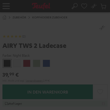
ZUM
NHALT
No
Abs
Startseite
Suche
RINGEN
Artike
im
ZUBEHÖR
KOPFHOERER ZUBEHOER
Waren
(2)
AIRY TWS 2 Ladecase
Farbe:
Night Black
Night
Pure
Ruby
Sage
Space
Black
White
Red
Green
Blue
39,
€
99
Inkl. MwSt
und zzgl.
Versandkosten
2,99 €
IN DEN WARENKORB
Auf Lager