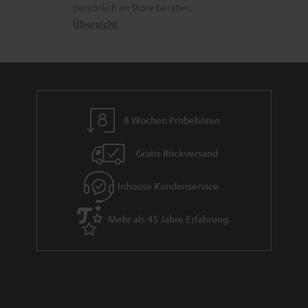
o
a
r
s
persönlich im Store beraten.
n
t
G
Übersicht
a
e
a
n
n
r
d
a
n
8 Wochen Probehören
t
i
Gratis Rückversand
e
Inhouse Kundenservice
Mehr als 45 Jahre Erfahrung