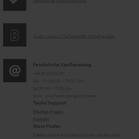
I
Gesetzliche Gewährleistung
r
A
H
n
m
Q
e
f
a
s
r
o
t
u
A
Audio-Lexikon: Fachbegriffe schnell erklärt
r
i
n
u
m
o
t
d
a
n
e
i
K
Persönliche Kaufberatung
t
e
r
o
o
+49 30 217 84 217
i
n
l
Mo – Fr 08:00 – 19:00 Uhr
-
n
o
z
a
Sa 09:00 – 17:30 Uhr
L
t
n
u
Sonn- und Feiertage geschlossen
d
e
a
e
Teufel Support
m
e
x
k
n
Häufige Fragen
V
n
i
Kontakt
t
z
e
Store Finder
k
d
u
r
Erlebe unsere Produkte hautnah und lass dich