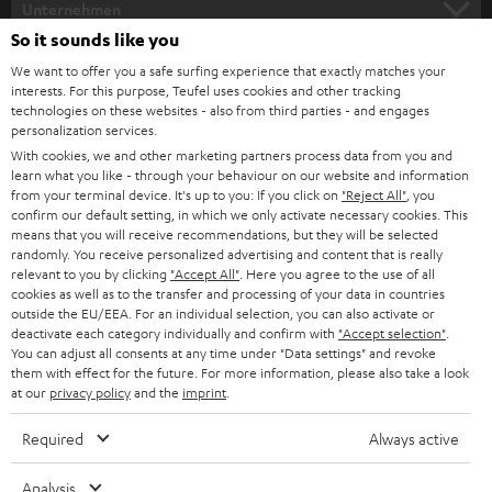
e
Unternehmen
l
So it sounds like you
HEIMKINO-KOMPLETTANLAGEN
SUPPORT
d
Teufel Onlineshops
We want to offer you a safe surfing experience that exactly matches your
interests. For this purpose, Teufel uses cookies and other tracking
SOUNDBARS
u
KARRIERE
technologies on these websites - also from third parties - and engages
DEUTSCHLAND
personalization services.
n
STEREO
With cookies, we and other marketing partners process data from you and
PRESSE & MARKETING
g
learn what you like - through your behaviour on our website and information
ÖSTERREICH
SMART HOME
from your terminal device. It's up to you: If you click on
"Reject All"
, you
GESCHÄFTSKUNDEN
confirm our default setting, in which we only activate necessary cookies. This
means that you will receive recommendations, but they will be selected
SCHWEIZ
BLUETOOTH-LAUTSPRECHER
PARTNERPROGRAMM
randomly. You receive personalized advertising and content that is really
relevant to you by clicking
"Accept All"
. Here you agree to the use of all
KOPFHÖRER
cookies as well as to the transfer and processing of your data in countries
NIEDERLANDE
BLOG
outside the EU/EEA. For an individual selection, you can also activate or
deactivate each category individually and confirm with
"Accept selection"
.
BLUETOOTH-KOPFHÖRER
NEWSLETTER
You can adjust all consents at any time under "Data settings" and revoke
BELGIEN
them with effect for the future. For more information, please also take a look
STEREOANLAGEN
at our
privacy policy
and the
imprint
.
STORES
FRANKREICH
LAUTSPRECHER
Required
Always active
DEINE VORTEILE BEI TEUFEL
POLEN
ULTIMA-SERIE
Analysis