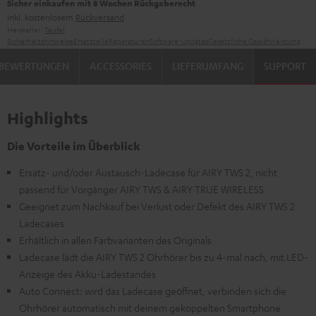
Sicher einkaufen mit 8 Wochen Rückgaberecht
inkl. kostenlosem
Rückversand
Hersteller:
Teufel
Sicherheitshinweise
Ersatzteile
Reparaturen
Software-Updates
Gesetzliche Gewährleistung
BEWERTUNGEN
ACCESSORIES
LIEFERUMFANG
SUPPORT
Highlights
Die Vorteile im Überblick
Ersatz- und/oder Austausch-Ladecase für AIRY TWS 2, nicht
passend für Vorgänger AIRY TWS & AIRY TRUE WIRELESS
Geeignet zum Nachkauf bei Verlust oder Defekt des AIRY TWS 2
Ladecases
Erhältlich in allen Farbvarianten des Originals
Ladecase lädt die AIRY TWS 2 Ohrhörer bis zu 4-mal nach, mit LED-
Anzeige des Akku-Ladestandes
Auto Connect: wird das Ladecase geöffnet, verbinden sich die
Ohrhörer automatisch mit deinem gekoppelten Smartphone