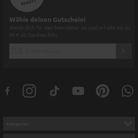
RABATT
N
Wähle deinen Gutschein!
Melde dich für den Newsletter an und erhalte bis zu
e
45 € als Dankeschön.
w
s
JETZT
EMAIL
l
ANME
WIDGET
e
t
t
e
r
a
n
Kategorien
m
HEIMKINO