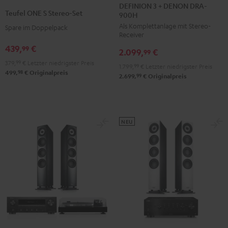
3
3
DEFINION 3 + DENON DRA-
ONE
ONE
Teufel ONE S Stereo-Set
900H
+
+
S
S
Als Komplettanlage mit Stereo-
DENON
DENON
Spare im Doppelpack
Stereo-
Stereo-
Receiver
DRA-
DRA-
Set
Set
439,
€
99
2.099,
€
900H
900H
99
Schwarz
Weiß
379,
99
€
Letzter niedrigster Preis
Anthrazit
Weiß
1.799,
99
€
Letzter niedrigster Preis
98
499,
€
Originalpreis
/
99
2.699,
€
Originalpreis
Schwarz
NEU