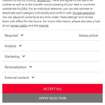
relevant to you by clicking
"Accept All"
. Here you agree to the use of all
cookies as well as to the transfer and processing of your data in countries
outside the EU/EEA. For an individual selection, you can also activate or
Kompaktanlagen
deactivate each category individually and confirm with
"Accept selection"
.
You can adjust all consents at any time under "Data settings" and revoke
them with effect for the future. For more information, please also take a look
at our
privacy policy
and the
imprint
.
Required
Always active
CD Player mit Bluetooth
Analysis
Marketing
An dieser Stelle befindet sich ein Video
Personalization
External content
EINMALIG ZUSTIMMEN UND ANZEIGEN
ACCEPT ALL
Externe Inhalte immer anzeigen? In den Daten‑Einstellungen aktivieren
Chat
APPLY SELECTION
YouTube-/Vimeo-Videos sind externe Inhalte. Der externe
starten