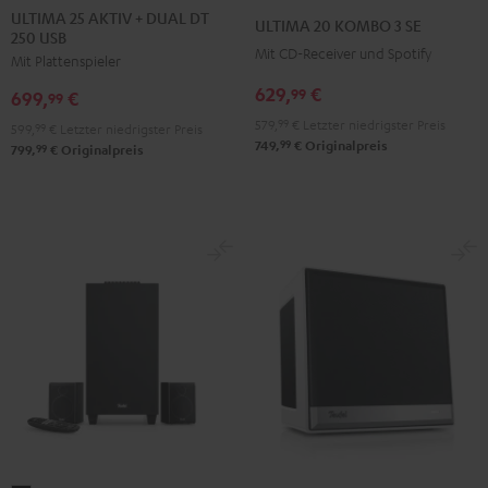
25
25
20
20
ULTIMA 25 AKTIV + DUAL DT
ULTIMA 20 KOMBO 3 SE
250 USB
AKTIV
AKTIV
KOMBO
KOMBO
Mit CD-Receiver und Spotify
Mit Plattenspieler
+
+
3
3
DUAL
DUAL
629,
€
SE
SE
99
699,
€
99
DT
DT
Schwarz
Weiß
579,
99
€
Letzter niedrigster Preis
599,
99
€
Letzter niedrigster Preis
250
250
99
749,
€
Originalpreis
99
799,
€
Originalpreis
USB
USB
Night
Pure
Black
White