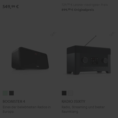
Pro-
Pro-
729,
99
€
Letzter niedrigster Preis
549,
€
99
Ject
Ject
99
899,
€
Originalpreis
E1
E1
BT
BT
Schwarz
Weiß
BOOMSTER
BOOMSTER
RADIO
RADIO
4
4
3SIXTY
3SIXTY
BOOMSTER 4
RADIO 3SIXTY
Mint
Night
Schwarz
Weiß
Eines der beliebtesten Radios in
Radio, Streaming und bester
Europa.
Raumklang
Green
Black