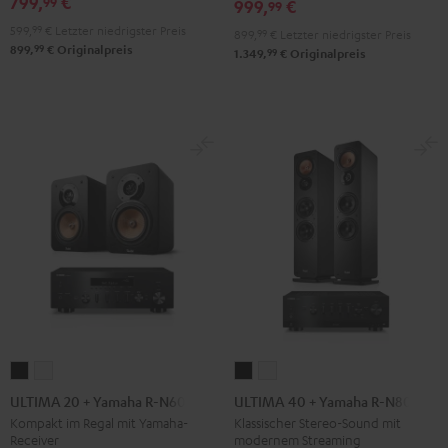
799,
€
99
999,
€
900H
99
Schwarz
599,
99
€
Letzter niedrigster Preis
899,
99
€
Letzter niedrigster Preis
99
899,
€
Originalpreis
99
1.349,
€
Originalpreis
ULTIMA
ULTIMA
ULTIMA
ULTIMA
20
20
40
40
ULTIMA 20 + Yamaha R-N600A
ULTIMA 40 + Yamaha R-N800A
+
+
+
+
Kompakt im Regal mit Yamaha-
Klassischer Stereo-Sound mit
Receiver
modernem Streaming
Yamaha
Yamaha
Yamaha
Yamaha