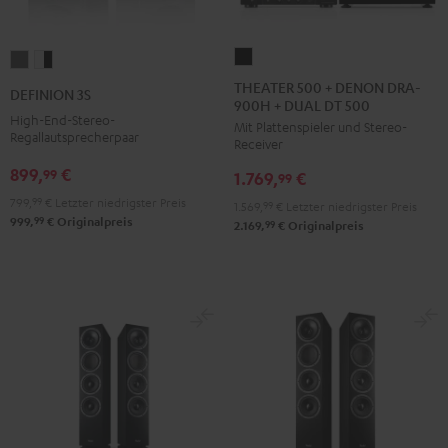
THEATER
DEFINION
DEFINION
500
3S
3S
THEATER 500 + DENON DRA-
DEFINION 3S
900H + DUAL DT 500
+
Anthrazit
Weiß
High-End-Stereo-
Mit Plattenspieler und Stereo-
DENON
/
Regallautsprecherpaar
Receiver
DRA-
Schwarz
899,
€
99
1.769,
€
900H
99
+
799,
99
€
Letzter niedrigster Preis
1.569,
99
€
Letzter niedrigster Preis
99
999,
€
Originalpreis
DUAL
99
2.169,
€
Originalpreis
DT
500
Schwarz