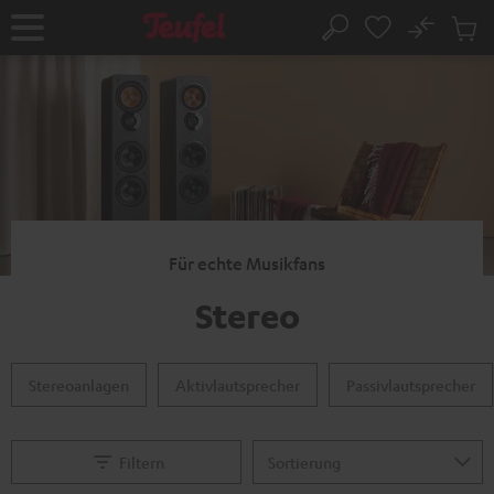
ZUM
NHALT
No
Abs
Startseite
Suche
RINGEN
Artike
im
Waren
Für echte Musikfans
Stereo
Stereoanlagen
Aktivlautsprecher
Passivlautsprecher
Filtern