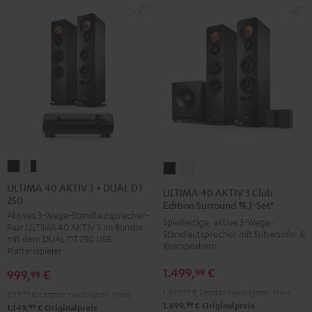
ULTIMA
ULTIMA
ULTIMA
ULTIMA
40
40
40
40
ULTIMA 40 AKTIV 3 + DUAL DT
ULTIMA 40 AKTIV 3 Club
250
AKTIV
AKTIV
AKTIV
AKTIV
Edition Surround "4.1-Set"
Aktives 3-Wege-Standlautsprecher-
3
3
3
3
Spielfertige, aktive 3-Wege-
Paar ULTIMA 40 AKTIV 3 im Bundle
+
+
Standlautsprecher mit Subwoofer &
Club
Club
mit dem DUAL DT 250 USB
Rearspeakern
DUAL
DUAL
Plattenspieler
Edition
Edition
DT
DT
Surround
Surround
1.499,
€
99
999,
€
99
250
250
"4.1-
"4.1-
1.399,
99
€
Letzter niedrigster Preis
899,
99
€
Letzter niedrigster Preis
Schwarz
Weiß
Set"
Set"
99
1.699,
€
Originalpreis
99
1.149,
€
Originalpreis