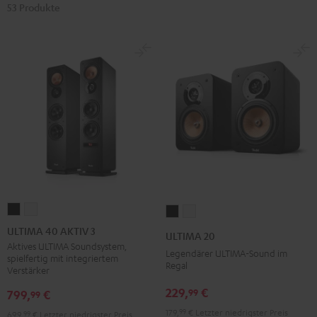
53 Produkte
ULTIMA
ULTIMA
ULTIMA
ULTIMA
40
40
20
20
ULTIMA 40 AKTIV 3
ULTIMA 20
AKTIV
AKTIV
Schwarz
Weiß
Aktives ULTIMA Soundsystem,
Legendärer ULTIMA-Sound im
spielfertig mit integriertem
3
3
Regal
Verstärker
Schwarz
Weiß
229,
€
99
799,
€
99
179,
99
€
Letzter niedrigster Preis
699,
99
€
Letzter niedrigster Preis