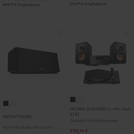
99
249,
€
Originalpreis
99
899,
€
Originalpreis
ULTIMA
ULTIMA
MOTIV®
MOTIV®
20
20
ULTIMA 20 KOMBO 2 + Pro-Ject
HOME
HOME
E1 BT
KOMBO
KOMBO
MOTIV® HOME
Schwarz
Weiß
Zusätzlich mit Plattenspieler
2
2
WLAN mit Bluetooth und Akku
+
+
779,
€
99