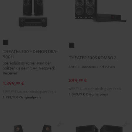
THEATER
THEATER
500
THEATER 500 + DENON DRA-
500S
900H
+
THEATER 500S KOMBO 2
KOMBO
Stereolautsprecher-Paar der
DENON
2
Mit CD-Receiver und WLAN
Spitzenklasse mit AV-Netzwerk-
DRA-
Receiver
Schwarz
900H
899,
€
99
1.399,
€
99
Schwarz
699,
99
€
Letzter niedrigster Preis
1.199,
99
€
Letzter niedrigster Preis
99
1.049,
€
Originalpreis
99
1.799,
€
Originalpreis