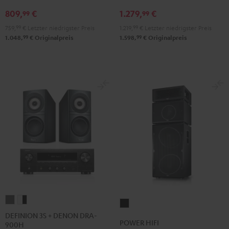
R-
R-
R-
R-
809,
€
1.279,
€
99
99
N600A
N600A
N800A
N800A
759,
99
€
Letzter niedrigster Preis
1.219,
99
€
Letzter niedrigster Preis
Schwarz
Weiß
Schwarz
Weiß
99
99
1.048,
€
Originalpreis
1.598,
€
Originalpreis
DEFINION
DEFINION
POWER
3S
3S
DEFINION 3S + DENON DRA-
HIFI
POWER HIFI
900H
+
+
Schwarz