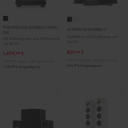
THEATER
ULTIMA
ULTIMA
500
40
40
THEATER 500 KOMBO 2 VINYL
ULTIMA 40 KOMBO 3
250
KOMBO
KOMBO
KOMBO
Spielfertig mit CD-Receiver und
Mit Plattenspieler und CD-Receiver
2
3
3
Spotify
mit WLAN
VINYL
Schwarz
Weiß
829,
€
99
1.499,
€
250
99
Schwarz
769,
99
€
Letzter niedrigster Preis
1.199,
99
€
Letzter niedrigster Preis
99
999,
€
Originalpreis
99
1.749,
€
Originalpreis