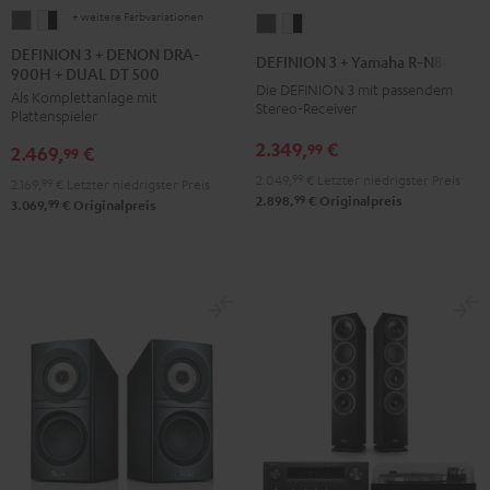
+ weitere Farbvariationen
DEFINION
DEFINION
DEFINION
DEFINION
3
3
3
3
DEFINION 3 + DENON DRA-
DEFINION 3 + Yamaha R-N800A
900H + DUAL DT 500
+
+
+
+
Die DEFINION 3 mit passendem
Als Komplettanlage mit
DENON
DENON
Yamaha
Yamaha
Stereo-Receiver
Plattenspieler
DRA-
DRA-
R-
R-
2.349,
€
99
2.469,
€
900H
900H
99
N800A
N800A
+
+
2.049,
99
€
Letzter niedrigster Preis
Anthrazit
Weiß
2.169,
99
€
Letzter niedrigster Preis
99
2.898,
€
Originalpreis
DUAL
DUAL
99
3.069,
€
Originalpreis
/
DT
DT
Schwarz
500
500
Anthrazit
Weiß
/
Schwarz