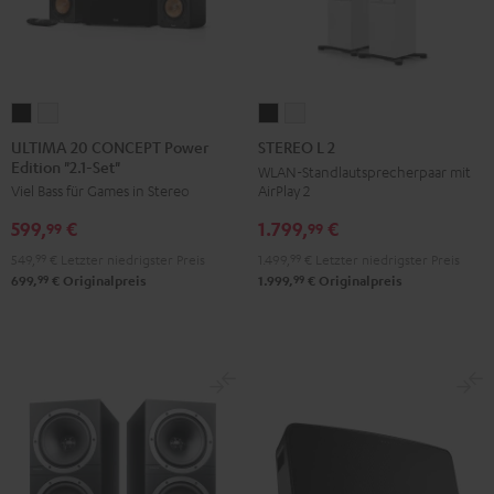
ULTIMA
ULTIMA
STEREO
STEREO
20
20
L
L
ULTIMA 20 CONCEPT Power
STEREO L 2
Edition "2.1-Set"
CONCEPT
CONCEPT
2
2
WLAN-Standlautsprecherpaar mit
AirPlay 2
Viel Bass für Games in Stereo
Power
Power
Schwarz
Weiß
Edition
Edition
1.799,
€
599,
€
99
99
"2.1-
"2.1-
1.499,
99
€
Letzter niedrigster Preis
549,
99
€
Letzter niedrigster Preis
Set"
Set"
99
99
1.999,
€
Originalpreis
699,
€
Originalpreis
Schwarz
Weiß