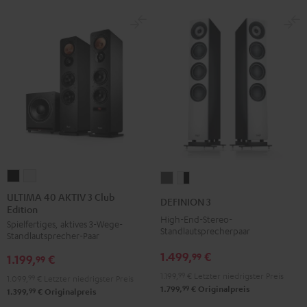
ULTIMA
ULTIMA
DEFINION
DEFINION
40
40
3
3
ULTIMA 40 AKTIV 3 Club
DEFINION 3
Edition
AKTIV
AKTIV
Anthrazit
Weiß
High-End-Stereo-
Spielfertiges, aktives 3-Wege-
3
3
/
Standlautsprecherpaar
Standlautsprecher-Paar
Club
Club
Schwarz
1.499,
€
99
1.199,
€
Edition
Edition
99
Schwarz
Weiß
1.199,
99
€
Letzter niedrigster Preis
1.099,
99
€
Letzter niedrigster Preis
99
1.799,
€
Originalpreis
99
1.399,
€
Originalpreis