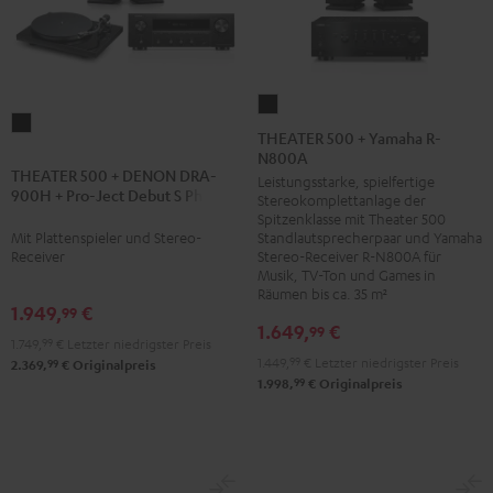
THEATER
THEATER
500
THEATER 500 + Yamaha R-
500
N800A
+
THEATER 500 + DENON DRA-
+
Leistungsstarke, spielfertige
Yamaha
900H + Pro-Ject Debut S Phono
Stereokomplettanlage der
DENON
R-
Spitzenklasse mit Theater 500
DRA-
N800A
Mit Plattenspieler und Stereo-
Standlautsprecherpaar und Yamaha
900H
Receiver
Stereo-Receiver R-N800A für
Schwarz
Musik, TV-Ton und Games in
+
Räumen bis ca. 35 m²
Pro-
1.949,
€
99
1.649,
€
99
Ject
1.749,
99
€
Letzter niedrigster Preis
Debut
1.449,
99
€
Letzter niedrigster Preis
99
2.369,
€
Originalpreis
99
1.998,
€
Originalpreis
S
Phono
Schwarz