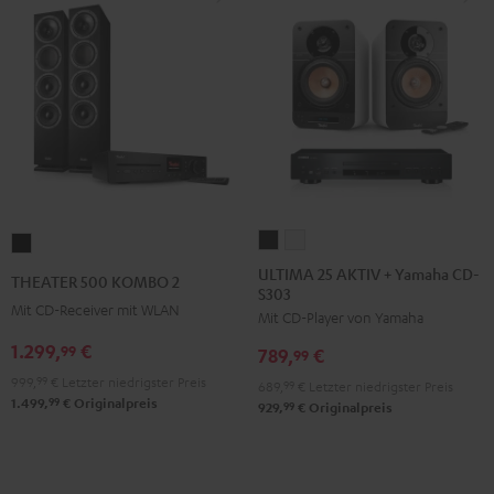
ULTIMA
ULTIMA
THEATER
25
25
500
ULTIMA 25 AKTIV + Yamaha CD-
THEATER 500 KOMBO 2
S303
AKTIV
AKTIV
KOMBO
Mit CD-Receiver mit WLAN
Mit CD-Player von Yamaha
+
+
2
Yamaha
Yamaha
1.299,
€
Schwarz
99
789,
€
99
CD-
CD-
999,
99
€
Letzter niedrigster Preis
689,
99
€
Letzter niedrigster Preis
S303
S303
99
1.499,
€
Originalpreis
99
929,
€
Originalpreis
Night
Pure
Black
White