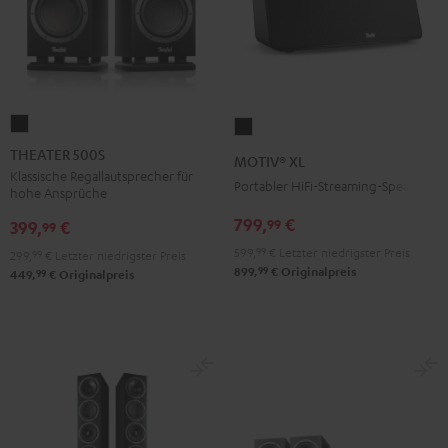
THEATER
MOTIV®
500S
XL
THEATER 500S
MOTIV® XL
Schwarz
Schwarz
Klassische Regallautsprecher für
Portabler HiFi-Streaming-Speaker
hohe Ansprüche
799,
€
99
399,
€
99
599,
99
€
Letzter niedrigster Preis
299,
99
€
Letzter niedrigster Preis
99
899,
€
Originalpreis
99
449,
€
Originalpreis