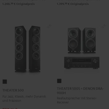
99
99
1.248,
€
Originalpreis
1.399,
€
Originalpreis
THEATER
THEATER
500S
500
THEATER 500S + DENON DRA-
THEATER 500
900H
+
Schwarz
Für Jazz, Klassik, mehr Dynamik
Reallautsprecher mit Stereo-
DENON
und Präzision
Receiver
DRA-