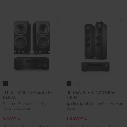
THEATER
ULTIMA
ULTIMA
500S
40
40
THEATER 500S + Yamaha R-
ULTIMA 40 + DENON DRA-
N600A
900H
+
+
+
Premium-Sound spielfertig mit
Spielfertig mit Stereo-Receiver von
Yamaha
DENON
DENON
Yamaha-Receiver
Denon
R-
DRA-
DRA-
979,
€
1.029,
€
N600A
900H
900H
99
99
Schwarz
Schwarz
Weiß
879,
99
€
Letzter niedrigster Preis
969,
99
€
Letzter niedrigster Preis