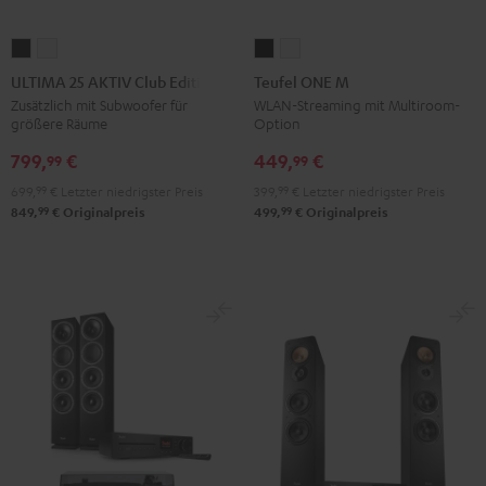
ULTIMA
ULTIMA
Teufel
Teufel
25
25
ONE
ONE
ULTIMA 25 AKTIV Club Edition
Teufel ONE M
AKTIV
AKTIV
M
M
Zusätzlich mit Subwoofer für
WLAN-Streaming mit Multiroom-
größere Räume
Option
Club
Club
Schwarz
Weiß
Edition
Edition
799,
€
449,
€
99
99
Night
Pure
699,
99
€
Letzter niedrigster Preis
399,
99
€
Letzter niedrigster Preis
Black
White
99
99
849,
€
Originalpreis
499,
€
Originalpreis