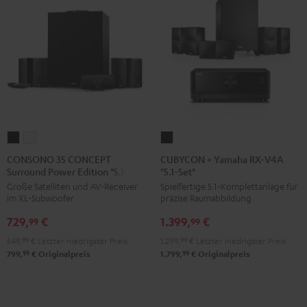
Weiß
CONSONO
CONSONO
CUBYCON
35
35
+
CONSONO 35 CONCEPT
CUBYCON + Yamaha RX-V4A
Surround Power Edition "5.1-Set"
"5.1-Set"
CONCEPT
CONCEPT
Yamaha
Große Satelliten und AV-Receiver
Spielfertige 5.1‑Komplettanlage für
Surround
Surround
RX-
im XL-Subwoofer
präzise Raumabbildung
Power
Power
V4A
729,
€
1.399,
€
Edition
Edition
"5.1-
99
99
"5.1-
"5.1-
Set"
549,
99
€
Letzter niedrigster Preis
1.299,
99
€
Letzter niedrigster Preis
Set"
Set"
Schwarz
99
99
799,
€
Originalpreis
1.799,
€
Originalpreis
Schwarz
Weiß