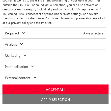
cookies as well as to the transfer and processing of your data in countries
outside the EU/EEA. For an individual selection, you can also activate or
KOPFHÖRER
deactivate each category individually and confirm with
"Accept selection"
.
NIEDERLANDE
BLOG
You can adjust all consents at any time under "Data settings" and revoke
BLUETOOTH-KOPFHÖRER
them with effect for the future. For more information, please also take a look
NEWSLETTER
at our
privacy policy
and the
imprint
.
BELGIEN
STEREOANLAGEN
STORES
Required
Always active
FRANKREICH
LAUTSPRECHER
DEINE VORTEILE BEI TEUFEL
Analysis
POLEN
ULTIMA-SERIE
TEUFEL STORY
Marketing
Technische Änderungen, Tippfehler und Irrtum vorbehalten. Das auf unseren
IN-EAR-KOPFHÖRER
SPANIEN
UNSER MANAGEMENT
Fotos abgebildete Zubehör ist nicht im Lieferumfang enthalten. Etwaige
Personalization
Entsorgungsgebühren für Batterien sind im Preis inbegriffen.
FANSHOP
NACHHALTIGKEIT
External content
ITALIEN
©2026 Lautsprecher Teufel GmbH - All rights reserved.
NEUHEITEN
UNSERE WERTE
ACCEPT ALL
USA
Impressum
AGB
Datenschutz
Daten-Einstellungen
EU Data Act
BARRIEREFREIHEIT
Vertrag widerrufen
Chat
APPLY SELECTION
starten
WEITERE LÄNDER