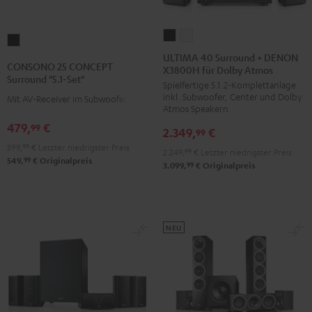
ULTIMA
ULTIMA
CONSONO
40
40
ULTIMA 40 Surround + DENON
25
CONSONO 25 CONCEPT
X3800H für Dolby Atmos
Surround
Surround
CONCEPT
Surround "5.1-Set"
Spielfertige 5.1.2-Komplettanlage
+
+
Surround
inkl. Subwoofer, Center und Dolby
Mit AV-Receiver im Subwoofer
DENON
DENON
"5.1-
Atmos Speakern
X3800H
X3800H
Set"
479,
€
99
2.349,
€
99
für
für
Schwarz
399,
99
€
Letzter niedrigster Preis
2.249,
99
€
Letzter niedrigster Preis
Dolby
Dolby
99
549,
€
Originalpreis
99
3.099,
€
Originalpreis
Atmos
Atmos
Schwarz
Weiß
NEU