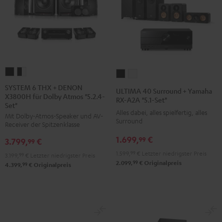
SYSTEM
SYSTEM
ULTIMA
ULTIMA
6
6
40
40
SYSTEM 6 THX + DENON
ULTIMA 40 Surround + Yamaha
X3800H für Dolby Atmos "5.2.4-
THX
THX
Surround
Surround
RX-A2A "5.1-Set"
Set"
+
+
+
+
Alles dabei, alles spielfertig, alles
Mit Dolby-Atmos-Speaker und AV-
DENON
DENON
Surround
Yamaha
Yamaha
Receiver der Spitzenklasse
X3800H
X3800H
RX-
RX-
1.699,
€
99
3.799,
€
99
für
für
A2A
A2A
1.599,
99
€
Letzter niedrigster Preis
3.199,
99
€
Letzter niedrigster Preis
Dolby
Dolby
"5.1-
"5.1-
99
2.099,
€
Originalpreis
99
4.399,
€
Originalpreis
Atmos
Atmos
Set"
Set"
"5.2.4-
"5.2.4-
Schwarz
Weiß
Set"
Set"
Schwarz
Schwarz
/