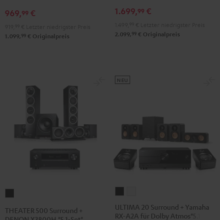
Set"
Set"
RX-
1.699,
€
99
969,
€
99
Schwarz
Weiß
V6A
/
1.499,
99
€
Letzter niedrigster Preis
"5.1-
919,
99
€
Letzter niedrigster Preis
99
2.099,
€
Originalpreis
99
Schwarz
1.099,
€
Originalpreis
Set
L"
Schwarz
NEU
ULTIMA
ULTIMA
THEATER
20
20
500
ULTIMA 20 Surround + Yamaha
THEATER 500 Surround +
RX-A2A für Dolby Atmos"5.1.2"
Surround
Surround
Surround
DENON X3800H "5.1-Set"