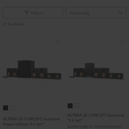
Filtern
27 Produkte
ULTIMA
ULTIMA
ULTIMA
ULTIMA
20
20
ULTIMA 20 CONCEPT Surround
20
20
ULTIMA 20 CONCEPT Surround
"5.1-Set"
CONCEPT
CONCEPT
CONCEPT
CONCEPT
Power Edition "5.1-Set"
Spielfertiges 5.1-Komplettsystem
Surround
Surround