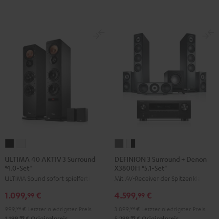
Schwarz
Weiß
ULTIMA
ULTIMA
DEFINION
DEFINION
40
40
3
3
ULTIMA 40 AKTIV 3 Surround
DEFINION 3 Surround + Denon
"4.0-Set"
X3800H "5.1-Set"
AKTIV
AKTIV
Surround
Surround
ULTIMA Sound sofort spielfertig
Mit AV-Receiver der Spitzenklasse
3
3
+
+
Surround
Surround
Denon
Denon
1.099,
€
4.599,
€
99
99
"4.0-
"4.0-
X3800H
X3800H
999,
99
€
Letzter niedrigster Preis
3.899,
99
€
Letzter niedrigster Preis
Set"
Set"
"5.1-
"5.1-
99
99
1.199,
€
Originalpreis
5.299,
€
Originalpreis