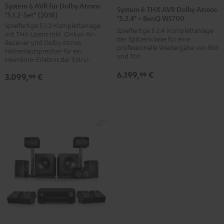
6
6
6
6
6
System 6 AVR für Dolby Atmos
System 6 THX AVR Dolby Atmos
"5.1.2-Set" (2018)
AVR
AVR
AVR
AVR
THX
"5.2.4" + BenQ W5700
Spielfertige 5.1.2-Komplettanlage
für
für
für
für
AVR
Spielfertige 5.2.4.Komplettanlage
mit THX-Lizenz inkl. Onkyo AV-
Dolby
Dolby
Dolby
Dolby
der Spitzenklasse für eine
Dolby
Receiver und Dolby Atmos
professionelle Wiedergabe von Bild
Atmos
Atmos
Atmos
Atmos
Höhenlautsprecher für ein
Atmos
und Ton
Heimkino-Erlebnis der Extraklasse
"5.1.2-
"5.1.2-
"5.1.2-
"5.1.2-
"5.2.4"
6.199,
€
Set"
Set"
Set"
Set"
99
3.099,
€
+
99
(2018)
(2018)
(2018)
(2018)
BenQ
Schwarz
Schwarz
Schwarz
Schwarz
W5700
/
/
/
/
Schwarz
Schwarz
Silber
Weiß
Weiß
/
/
Schwarz
Silber