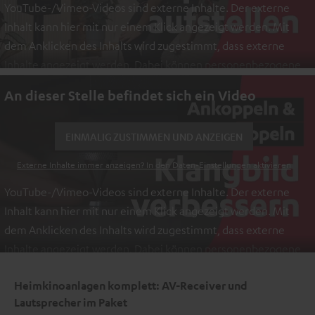
YouTube-/Vimeo-Videos sind externe Inhalte. Der externe
Inhalt kann hier mit nur einem Klick angezeigt werden. Mit
dem Anklicken des Inhalts wird zugestimmt, dass externe
Inhalte angezeigt werden. Dabei können personenbezogene
Daten an Drittplattformen übermittelt werden.
Weitere
An dieser Stelle befindet sich ein Video
Informationen sind in der Datenschutzerklärung unter I zu
finden
.
EINMALIG ZUSTIMMEN UND ANZEIGEN
Externe Inhalte immer anzeigen? In den Daten‑Einstellungen aktivieren
YouTube-/Vimeo-Videos sind externe Inhalte. Der externe
Inhalt kann hier mit nur einem Klick angezeigt werden. Mit
dem Anklicken des Inhalts wird zugestimmt, dass externe
Inhalte angezeigt werden. Dabei können personenbezogene
Daten an Drittplattformen übermittelt werden.
Weitere
Heimkinoanlagen komplett: AV-Receiver und
Informationen sind in der Datenschutzerklärung unter I zu
Lautsprecher im Paket
finden
.