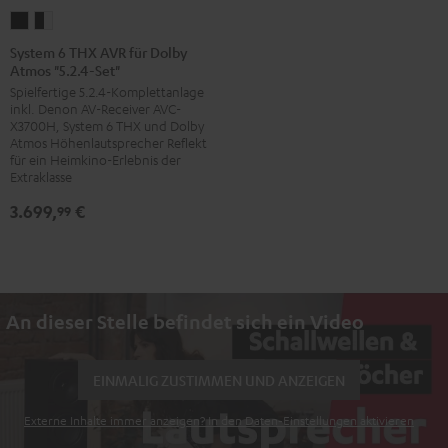
System
System
6
6
System 6 THX AVR für Dolby
Atmos "5.2.4-Set"
THX
THX
Spielfertige 5.2.4-Komplettanlage
AVR
AVR
inkl. Denon AV-Receiver AVC-
für
für
X3700H, System 6 THX und Dolby
Dolby
Dolby
Atmos Höhenlautsprecher Reflekt
für ein Heimkino-Erlebnis der
Atmos
Atmos
Extraklasse
"5.2.4-
"5.2.4-
3.699,
€
99
Set"
Set"
Schwarz
Schwarz
/
Weiß
An dieser Stelle befindet sich ein Video
EINMALIG ZUSTIMMEN UND ANZEIGEN
Externe Inhalte immer anzeigen? In den Daten‑Einstellungen aktivieren