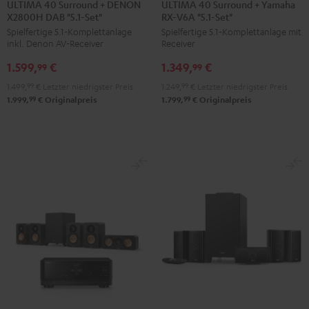
40
40
40
40
ULTIMA 40 Surround + DENON
ULTIMA 40 Surround + Yamaha
X2800H DAB "5.1-Set"
RX-V6A "5.1-Set"
Surround
Surround
Surround
Surround
Spielfertige 5.1-Komplettanlage
Spielfertige 5.1‑Komplettanlage mit
+
+
+
+
inkl. Denon AV-Receiver
Receiver
DENON
DENON
Yamaha
Yamaha
1.599,
€
1.349,
€
X2800H
X2800H
RX-
RX-
99
99
DAB
DAB
V6A
V6A
1.499,
99
€
Letzter niedrigster Preis
1.249,
99
€
Letzter niedrigster Preis
"5.1-
"5.1-
"5.1-
"5.1-
99
99
1.999,
€
Originalpreis
1.799,
€
Originalpreis
Set"
Set"
Set"
Set"
Schwarz
Weiß
Schwarz
Weiß
/
Schwarz