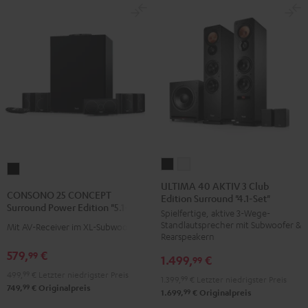
ULTIMA
ULTIMA
CONSONO
40
40
ULTIMA 40 AKTIV 3 Club
25
CONSONO 25 CONCEPT
Edition Surround "4.1-Set"
AKTIV
AKTIV
CONCEPT
Surround Power Edition "5.1-Set"
Spielfertige, aktive 3-Wege-
3
3
Surround
Standlautsprecher mit Subwoofer &
Mit AV-Receiver im XL-Subwoofer
Club
Club
Power
Rearspeakern
Edition
Edition
Edition
579,
€
99
1.499,
€
99
Surround
Surround
"5.1-
499,
99
€
Letzter niedrigster Preis
1.399,
99
€
Letzter niedrigster Preis
"4.1-
"4.1-
Set"
99
749,
€
Originalpreis
99
1.699,
€
Originalpreis
Set"
Set"
Schwarz