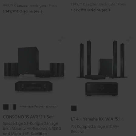
Night
Pure
1.199,
99
€
Letzter niedrigster Preis
"5.1-
"5.1-
999,
99
€
Letzter niedrigster Preis
99
1.529,
€
Originalpreis
Black
White
99
1.149,
€
Originalpreis
Set"
Set"
Schwarz
Schwarz
/
Weiß
+ weitere Farbvariationen
CONSONO
CONSONO
LT
35
35
4
CONSONO 35 AVR "5.1-Set"
LT 4 + Yamaha RX-V6A "5.1-Set L"
AVR
AVR
+
Spielfertige 5.1-Komplettanlage
Als Komplettanlage mit AV-
inkl. Marantz AV-Receiver NR1510
"5.1-
"5.1-
Yamaha
Receiver
und Micro-HiFi-Satelliten