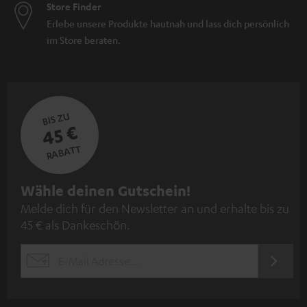
Store Finder
Erlebe unsere Produkte hautnah und lass dich persönlich
im Store beraten.
BIS ZU
45 €
RABATT
N
Wähle deinen Gutschein!
Melde dich für den Newsletter an und erhalte bis zu
e
45 € als Dankeschön.
w
s
JETZT
EMAIL
l
ANME
WIDGET
e