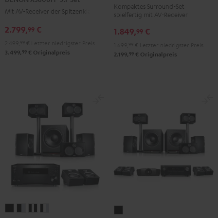
Kompaktes Surround-Set
+
+
+
Mit AV-Receiver der Spitzenklasse
spielfertig mit AV-Receiver
Yamaha
Yamaha
DENON
2.799,
€
99
1.849,
€
RX-
RX-
99
X3800H
A2A
A2A
2.499,
99
€
Letzter niedrigster Preis
"5.1-
1.699,
99
€
Letzter niedrigster Preis
99
3.499,
€
Originalpreis
für
für
99
2.199,
€
Originalpreis
Set"
Dolby
Dolby
Schwarz
Atmos"5.1.2"
Atmos"5.1.2"
Schwarz
Weiß
System
System
System
System
System