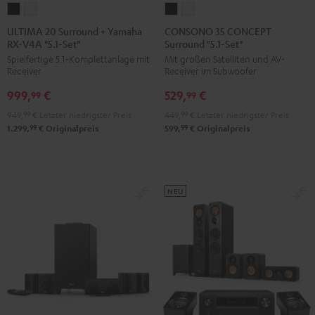
ULTIMA
ULTIMA
CONSONO
CONSONO
20
20
35
35
ULTIMA 20 Surround + Yamaha
CONSONO 35 CONCEPT
RX-V4A "5.1-Set"
Surround "5.1-Set"
Surround
Surround
CONCEPT
CONCEPT
Spielfertige 5.1‑Komplettanlage mit
Mit großen Satelliten und AV-
+
+
Surround
Surround
Receiver
Receiver im Subwoofer
Yamaha
Yamaha
"5.1-
"5.1-
999,
€
529,
€
RX-
RX-
Set"
Set"
99
99
V4A
V4A
Schwarz
Weiß
949,
99
€
Letzter niedrigster Preis
449,
99
€
Letzter niedrigster Preis
"5.1-
"5.1-
99
99
1.299,
€
Originalpreis
599,
€
Originalpreis
Set"
Set"
Schwarz
Weiß
NEU