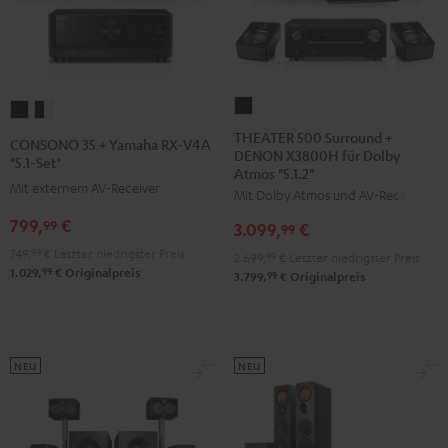
THEATER
CONSONO
CONSONO
500
35
35
THEATER 500 Surround +
CONSONO 35 + Yamaha RX-V4A
DENON X3800H für Dolby
Surround
+
+
"5.1-Set"
Atmos "5.1.2"
+
Yamaha
Yamaha
Mit externem AV-Receiver
Mit Dolby Atmos und AV-Receiver
DENON
RX-
RX-
799,
€
99
3.099,
€
X3800H
99
V4A
V4A
für
749,
99
€
Letzter niedrigster Preis
"5.1-
"5.1-
2.699,
99
€
Letzter niedrigster Preis
99
1.029,
€
Originalpreis
Dolby
99
3.799,
€
Originalpreis
Set"
Set"
Atmos
Schwarz
Schwarz
"5.1.2"
/
Schwarz
Weiß
NEU
NEU