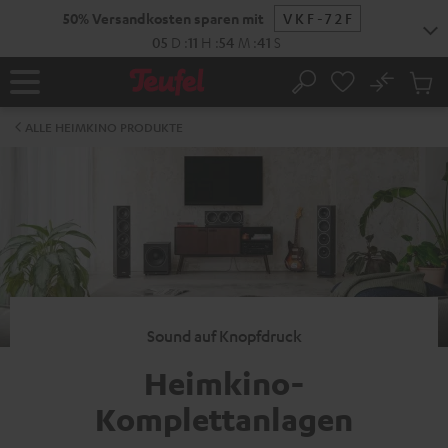
ZUM
50% Versandkosten sparen mit
VKF-72F
NHALT
RINGEN
05
D
:
11
H
:
54
M
:
40
S
No
Abs
Startseite
Suche
Artike
im
ALLE HEIMKINO PRODUKTE
Waren
Sound auf Knopfdruck
Heimkino-
Komplettanlagen