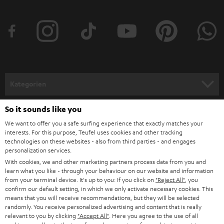
t
t
e
r
a
n
Kategorien
m
HEIMKINO
e
So it sounds like you
Unternehmen
l
We want to offer you a safe surfing experience that exactly matches your
HEIMKINO-KOMPLETTANLAGEN
interests. For this purpose, Teufel uses cookies and other tracking
SUPPORT
d
Teufel Onlineshops
technologies on these websites - also from third parties - and engages
personalization services.
SOUNDBARS
u
KARRIERE
DEUTSCHLAND
With cookies, we and other marketing partners process data from you and
n
learn what you like - through your behaviour on our website and information
STEREO
PRESSE & MARKETING
from your terminal device. It's up to you: If you click on
"Reject All"
, you
g
confirm our default setting, in which we only activate necessary cookies. This
ÖSTERREICH
SMART HOME
means that you will receive recommendations, but they will be selected
GESCHÄFTSKUNDEN
randomly. You receive personalized advertising and content that is really
relevant to you by clicking
"Accept All"
. Here you agree to the use of all
SCHWEIZ
BLUETOOTH-LAUTSPRECHER
PARTNERPROGRAMM