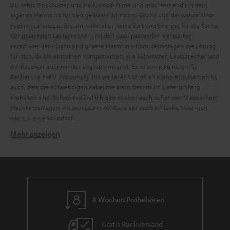
Du liebst Blockbuster und Hollywood-Filme und möchtest endlich dein
eigenes Heimkino für den genialen Surround-Sound und das wahre Kino-
Feeling zuhause aufbauen, willst aber keine Zeit und Energie für die Suche
der passenden Lautsprecher und den dazu passenden Verstärker
verschwenden? Dann sind unsere Heimkino-Komplettanlegen die Lösung
für dich, da die einzelnen Komponenten, wie Subwoofer, Lautsprecher und
AV-Receiver aufeinander abgestimmt sind. Es ist somit keine große
Recherche mehr notwendig. Ein weiterer Vorteil an Komplettsystemen ist
auch, dass die notwendigen
Kabel
meistens bereits im Lieferumfang
enthalten sind. Selbstverständlich gibt es aber auch außer der "klassischen"
Heimkinoanlagen mit separatem AV-Receiver auch schlanke Lösungen,
wie z.b. eine
Soundbar
.
Mehr anzeigen
Verwandte Themen in unserem Blog:
Lautsprecher-Aufstellung: Der große Ratgeber
Subwoofer aufstellen: Tipps für die perfekte Position
Soundbar oder 5.1-System: Wer spielt wann seine Stärken aus?
Dipol-Lautsprecher: Effekte durch Surround-Sound-Spezialisten
8 Wochen Probehören
Gratis Rückversand