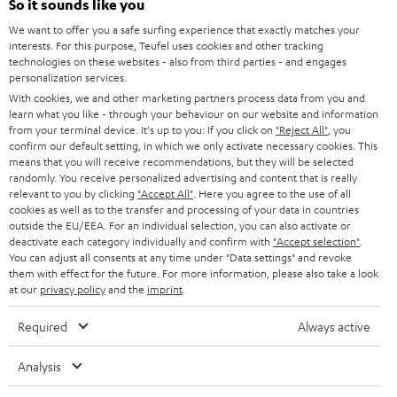
So it sounds like you
l
HEIMKINO-KOMPLETTANLAGEN
We want to offer you a safe surfing experience that exactly matches your
SUPPORT
d
Teufel Onlineshops
interests. For this purpose, Teufel uses cookies and other tracking
SOUNDBARS
technologies on these websites - also from third parties - and engages
u
KARRIERE
personalization services.
DEUTSCHLAND
n
With cookies, we and other marketing partners process data from you and
STEREO
PRESSE & MARKETING
learn what you like - through your behaviour on our website and information
g
ÖSTERREICH
from your terminal device. It's up to you: If you click on
"Reject All"
, you
SMART HOME
confirm our default setting, in which we only activate necessary cookies. This
GESCHÄFTSKUNDEN
means that you will receive recommendations, but they will be selected
SCHWEIZ
BLUETOOTH-LAUTSPRECHER
randomly. You receive personalized advertising and content that is really
PARTNERPROGRAMM
relevant to you by clicking
"Accept All"
. Here you agree to the use of all
cookies as well as to the transfer and processing of your data in countries
KOPFHÖRER
NIEDERLANDE
outside the EU/EEA. For an individual selection, you can also activate or
BLOG
deactivate each category individually and confirm with
"Accept selection"
.
BLUETOOTH-KOPFHÖRER
You can adjust all consents at any time under "Data settings" and revoke
NEWSLETTER
them with effect for the future. For more information, please also take a look
BELGIEN
at our
privacy policy
and the
imprint
.
STEREOANLAGEN
STORES
FRANKREICH
Required
Always active
LAUTSPRECHER
DEINE VORTEILE BEI TEUFEL
Analysis
POLEN
ULTIMA-SERIE
TEUFEL STORY