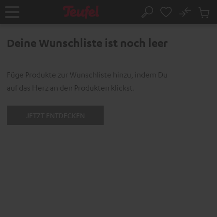
ZUM
NHALT
No
Abs
Startseite
Suche
RINGEN
Artike
im
Deine Wunschliste ist noch leer
Waren
Füge Produkte zur Wunschliste hinzu, indem Du
auf das Herz an den Produkten klickst.
JETZT ENTDECKEN