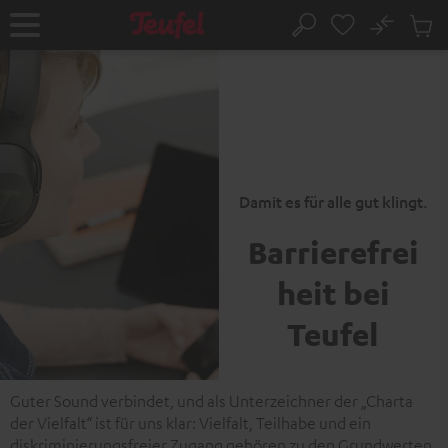
ZUM
NHALT
No
Abs
Startseite
Suche
RINGEN
Artike
im
Waren
Damit es für alle gut klingt.
Barrierefrei
heit bei
Teufel
Guter Sound verbindet, und als Unterzeichner der „Charta
der Vielfalt“ ist für uns klar: Vielfalt, Teilhabe und ein
diskriminierungsfreier Zugang gehören zu den Grundwerten