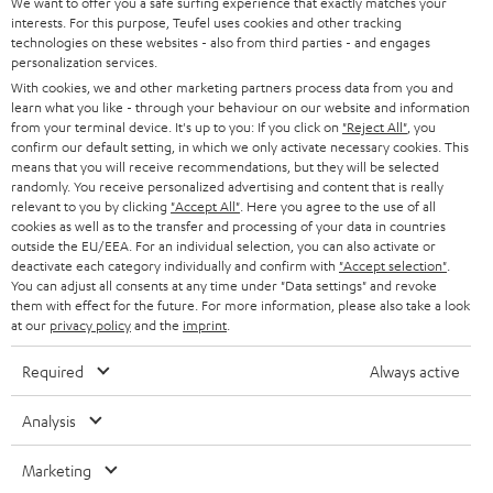
We want to offer you a safe surfing experience that exactly matches your
Kategorien
interests. For this purpose, Teufel uses cookies and other tracking
m
technologies on these websites - also from third parties - and engages
HEIMKINO
e
personalization services.
Unternehmen
With cookies, we and other marketing partners process data from you and
l
HEIMKINO-KOMPLETTANLAGEN
learn what you like - through your behaviour on our website and information
SUPPORT
d
Teufel Onlineshops
from your terminal device. It's up to you: If you click on
"Reject All"
, you
confirm our default setting, in which we only activate necessary cookies. This
SOUNDBARS
u
KARRIERE
means that you will receive recommendations, but they will be selected
DEUTSCHLAND
randomly. You receive personalized advertising and content that is really
n
STEREO
relevant to you by clicking
"Accept All"
. Here you agree to the use of all
PRESSE & MARKETING
g
cookies as well as to the transfer and processing of your data in countries
ÖSTERREICH
outside the EU/EEA. For an individual selection, you can also activate or
SMART HOME
GESCHÄFTSKUNDEN
deactivate each category individually and confirm with
"Accept selection"
.
You can adjust all consents at any time under "Data settings" and revoke
SCHWEIZ
BLUETOOTH-LAUTSPRECHER
them with effect for the future. For more information, please also take a look
PARTNERPROGRAMM
at our
privacy policy
and the
imprint
.
KOPFHÖRER
NIEDERLANDE
BLOG
Required
Always active
BLUETOOTH-KOPFHÖRER
NEWSLETTER
BELGIEN
Analysis
STEREOANLAGEN
STORES
Marketing
FRANKREICH
LAUTSPRECHER