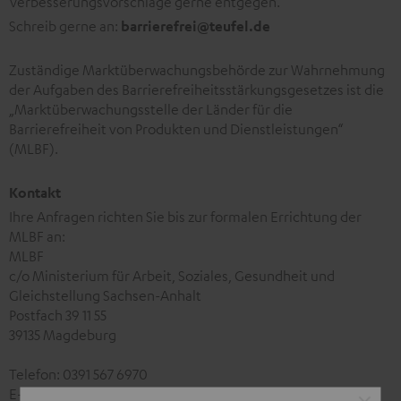
Verbesserungsvorschläge gerne entgegen.
Schreib gerne an:
barrierefrei@teufel.de
Zuständige Marktüberwachungsbehörde zur Wahrnehmung
der Aufgaben des Barrierefreiheitsstärkungsgesetzes ist die
„Marktüberwachungsstelle der Länder für die
Barrierefreiheit von Produkten und Dienstleistungen“
(MLBF).
Kontakt
Ihre Anfragen richten Sie bis zur formalen Errichtung der
MLBF an:
MLBF
c/o Ministerium für Arbeit, Soziales, Gesundheit und
Gleichstellung Sachsen-Anhalt
Postfach 39 11 55
39135 Magdeburg
Telefon: 0391 567 6970
E-Mail:
MLBF@ms.sachsen-anhalt.de