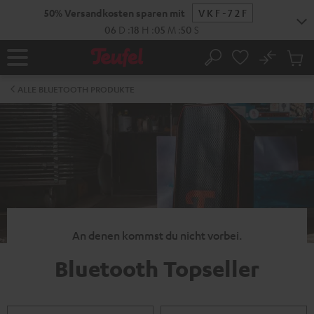
ZUM
50% Versandkosten sparen mit
VKF-72F
NHALT
RINGEN
06
D
:
18
H
:
05
M
:
49
S
No
Abs
Startseite
Suche
Artike
im
ALLE BLUETOOTH PRODUKTE
Waren
An denen kommst du nicht vorbei.
Bluetooth Topseller