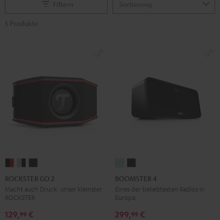
Filtern
5 Produkte
ROCKSTER
ROCKSTER
ROCKSTER
BOOMSTER
BOOMSTER
GO
GO
GO
4
4
ROCKSTER GO 2
BOOMSTER 4
2
2
2
Mint
Night
Macht auch Druck: unser kleinster
Eines der beliebtesten Radios in
ROCKSTER
Europa.
Black
Gray
Night
Green
Black
&
&
Black
129,
€
299,
€
99
99