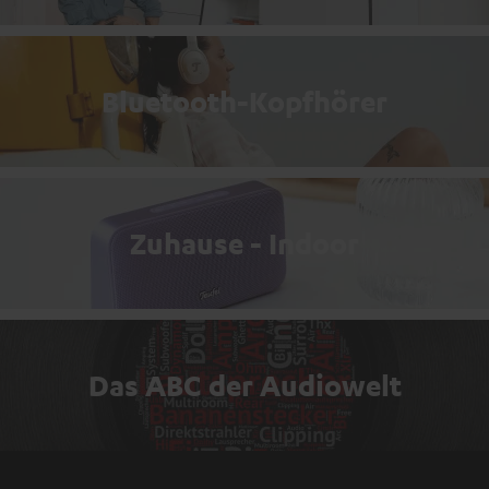
Bluetooth-Kopfhörer
Zuhause - Indoor
Das ABC der Audiowelt