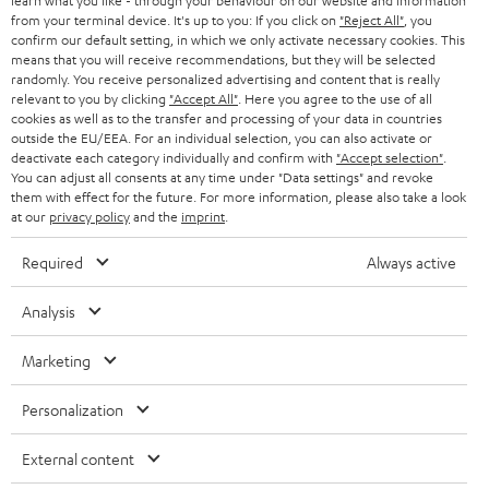
learn what you like - through your behaviour on our website and information
STEREO
PRESSE & MARKETING
from your terminal device. It's up to you: If you click on
"Reject All"
, you
g
confirm our default setting, in which we only activate necessary cookies. This
ÖSTERREICH
SMART HOME
means that you will receive recommendations, but they will be selected
GESCHÄFTSKUNDEN
randomly. You receive personalized advertising and content that is really
relevant to you by clicking
"Accept All"
. Here you agree to the use of all
SCHWEIZ
BLUETOOTH-LAUTSPRECHER
PARTNERPROGRAMM
cookies as well as to the transfer and processing of your data in countries
outside the EU/EEA. For an individual selection, you can also activate or
KOPFHÖRER
deactivate each category individually and confirm with
"Accept selection"
.
NIEDERLANDE
BLOG
You can adjust all consents at any time under "Data settings" and revoke
BLUETOOTH-KOPFHÖRER
them with effect for the future. For more information, please also take a look
NEWSLETTER
at our
privacy policy
and the
imprint
.
BELGIEN
STEREOANLAGEN
STORES
Required
Always active
FRANKREICH
LAUTSPRECHER
DEINE VORTEILE BEI TEUFEL
Analysis
POLEN
ULTIMA-SERIE
TEUFEL STORY
Marketing
Technische Änderungen, Tippfehler und Irrtum vorbehalten. Das auf unseren
IN-EAR-KOPFHÖRER
SPANIEN
UNSER MANAGEMENT
Fotos abgebildete Zubehör ist nicht im Lieferumfang enthalten. Etwaige
Personalization
Entsorgungsgebühren für Batterien sind im Preis inbegriffen.
FANSHOP
NACHHALTIGKEIT
External content
ITALIEN
©2026 Lautsprecher Teufel GmbH - All rights reserved.
NEUHEITEN