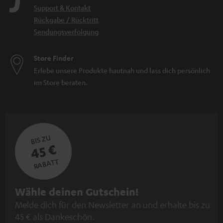
Support & Kontakt
Rückgabe / Rücktritt
Sendungsverfolgung
Store Finder
Erlebe unsere Produkte hautnah und lass dich persönlich
im Store beraten.
BIS ZU
45 €
RABATT
N
Wähle deinen Gutschein!
Melde dich für den Newsletter an und erhalte bis zu
e
45 € als Dankeschön.
w