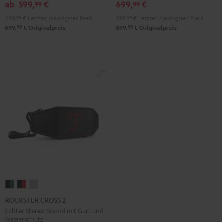
ab
599,
€
699,
€
99
99
499,
99
€
Letzter niedrigster Preis
599,
99
€
Letzter niedrigster Preis
99
99
699,
€
Originalpreis
899,
€
Originalpreis
ROCKSTER
ROCKSTER
ROCKSTER
CROSS
CROSS
CROSS
ROCKSTER CROSS 2
2
2
2
Echter Stereo-Sound mit Gurt und
Wasserschutz
Black
Black
Light