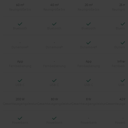
60 m²
40 m²
20 m²
25 m²
Ja
Ja
Ja
Ja
Ja
Ja
-
-
App
-
App
Infraro
Ja
Ja
Ja
Ja
200 W
80 W
8 W
42 W
Ja
Ja
-
-