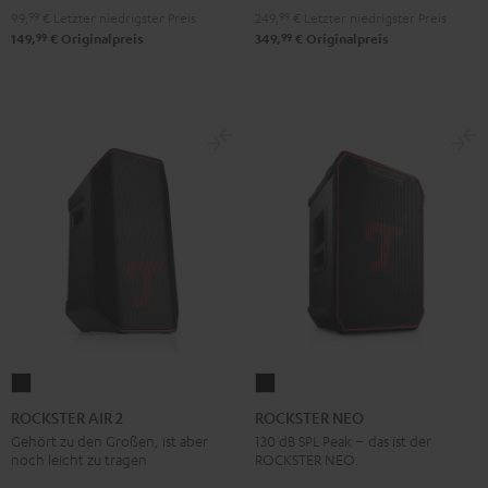
Red
Black
99,
99
€
Letzter niedrigster Preis
249,
99
€
Letzter niedrigster Preis
99
99
149,
€
Originalpreis
349,
€
Originalpreis
ROCKSTER
ROCKSTER
AIR
NEO
ROCKSTER AIR 2
ROCKSTER NEO
2
Schwarz
Gehört zu den Großen, ist aber
130 dB SPL Peak – das ist der
noch leicht zu tragen
ROCKSTER NEO.
Schwarz