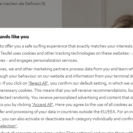
e machen die Definion 3S
ser Wiedergabe, 3-Wege-
ounds like you
o offer you a safe surfing experience that exactly matches your interests.
Räumlichkeit &
Teufel uses cookies and other tracking technologies on these websites - 
ties - and engages personalization services.
hannel für tiefen, präzisen
kies, we and other marketing partners process data from you and learn w
rough your behaviour on our website and information from your terminal de
hohe Impulstreue & Dynamik
: If you click on
"Reject All"
, you confirm our default setting, in which we o
fwendig versteiftes Gehäuse
 necessary cookies. This means that you will receive recommendations, bu
u erstellen
elected randomly. You receive personalized advertising and content that is 
n 5S Standfuß)
to you by clicking
"Accept All"
. Here you agree to the use of all cookies as 
fer and processing of your data in countries outside the EU/EEA. For an in
, you can also activate or deactivate each category individually and confi
selection"
.
djust all consents at any time under "Data settings" and revoke them with