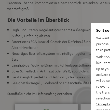
Precision Channel komprimiert in einem sportlich-schlanken Gehäus
wahrhaft groß.
Die Vorteile im Überblick
High-End-Stereo-Regallautsprecher mit außergewöhnlich präzi
So it s
Aufbau, Lieferung als Paar
We want t
Patentiertes SCA-Koaxial-Chassis der Definion 5 für beispiellose 
purpose, 
Abstrahlverhalten
third par
Neuartiges Bassreflexsystem mit intelligent geformten Precision C
With coo
Bass
like - th
Langhubiger Wok-Tieftöner mit Kohlenfaserstoffmembranen für 
up to you
Edler Schleiflack in Anthrazit oder Weiß, sportlich-schlankes, au
activate
Passt klanglich perfekt zur Definion 3, ideal um ein Surround-Set z
will be s
Geeignet für Regal-, Sideboard oder Standfußaufstellung (Definio
relevant 
the trans
Standfüße nicht im Lieferumfang enthalten
selection
"Accept 
You can a