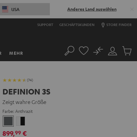
Anderes Land auswählen
USA
SUPPORT
GESCHÄFTSKUNDEN
STORE FINDER
No
R
MEHR
Suche
Mein
Artikel
Konto
im
Warenk
(74)
DEFINION 3S
Zeigt wahre Größe
Farbe:
Anthrazit
Anthrazit
Weiß
/
899,
€
99
Schwarz