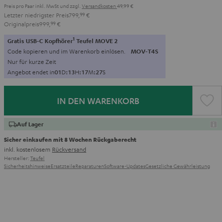
Preis pro Paar inkl. MwSt
und zzgl.
Versandkosten
49,99 €
Letzter niedrigster Preis
799,
99
€
Originalpreis
999,
99
€
1
Gratis USB-C Kopfhörer
Teufel MOVE 2
Code kopieren und im Warenkorb einlösen.
MOV-T4S
Nur für kurze Zeit
Angebot endet in
0
1
D
:
1
3
H
:
1
7
M
:
2
5
S
IN DEN WARENKORB
Auf Lager
Sicher einkaufen mit 8 Wochen Rückgaberecht
inkl. kostenlosem
Rückversand
Hersteller:
Teufel
Sicherheitshinweise
Ersatzteile
Reparaturen
Software-Updates
Gesetzliche Gewährleistung