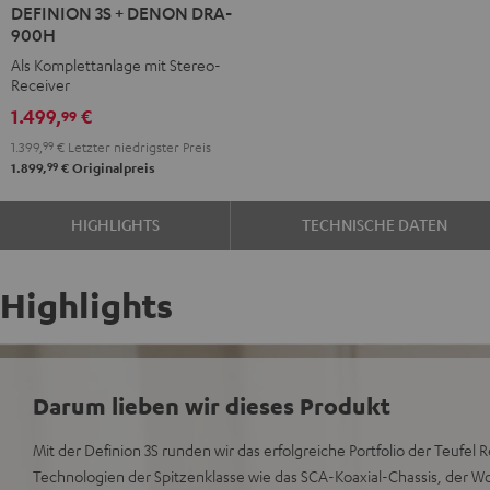
DEFINION 3S + DENON DRA-
3S
3S
900H
+
+
Als Komplettanlage mit Stereo-
DENON
DENON
Receiver
DRA-
DRA-
1.499,
€
99
900H
900H
1.399,
99
€
Letzter niedrigster Preis
Anthrazit
Weiß
99
1.899,
€
Originalpreis
/
Schwarz
HIGHLIGHTS
TECHNISCHE DATEN
Highlights
Darum lieben wir dieses Produkt
Mit der Definion 3S runden wir das erfolgreiche Portfolio der Teufel 
Technologien der Spitzenklasse wie das SCA-Koaxial-Chassis, der W