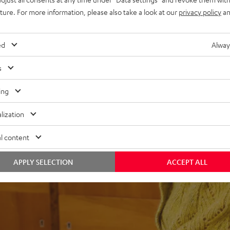
uture. For more information, please also take a look at our
privacy policy
an
ei 74 Bewertungen)
ed
Alway
s
WERTUNGEN
ing
lization
l content
APPLY SELECTION
ACCEPT ALL