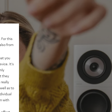
 For this
also from
hat you
vice. It's
nly
t they
really
well as to
dividual
rm with
 effect