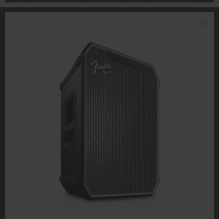
dass externe Inhalte angezeigt werden. Dabei können
personenbezogene Daten an Drittplattformen
übermittelt werden.
Weitere Informationen sind in der
Datenschutzerklärung unter I zu finden
.