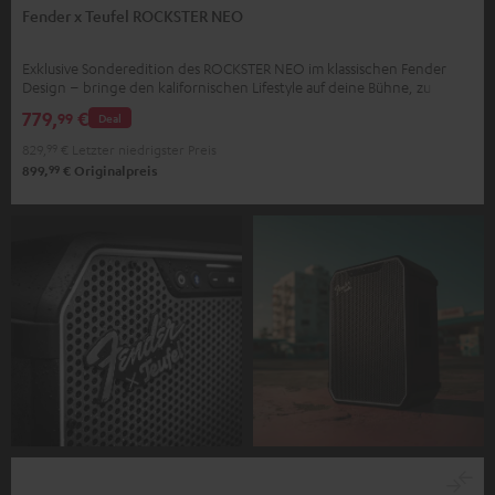
Fender x Teufel ROCKSTER NEO
Exklusive Sonderedition des ROCKSTER NEO im klassischen Fender
Design – bringe den kalifornischen Lifestyle auf deine Bühne, zu
deinen Partys, zu dir nach Hause
779,
€
99
Deal
829,
99
€
Letzter niedrigster Preis
99
899,
€
Originalpreis