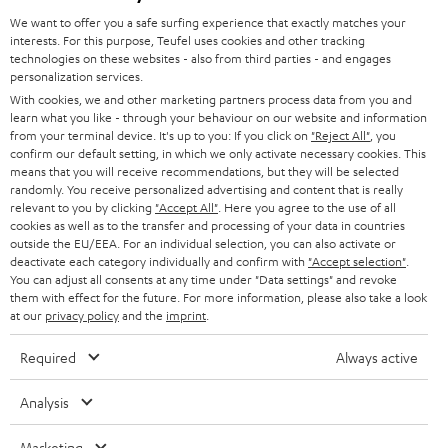
l
We want to offer you a safe surfing experience that exactly matches your
HEIMKINO-KOMPLETTANLAGEN
interests. For this purpose, Teufel uses cookies and other tracking
SUPPORT
d
Teufel Onlineshops
technologies on these websites - also from third parties - and engages
personalization services.
SOUNDBARS
u
KARRIERE
DEUTSCHLAND
With cookies, we and other marketing partners process data from you and
n
learn what you like - through your behaviour on our website and information
STEREO
PRESSE & MARKETING
from your terminal device. It's up to you: If you click on
"Reject All"
, you
g
confirm our default setting, in which we only activate necessary cookies. This
ÖSTERREICH
SMART HOME
means that you will receive recommendations, but they will be selected
GESCHÄFTSKUNDEN
randomly. You receive personalized advertising and content that is really
relevant to you by clicking
"Accept All"
. Here you agree to the use of all
SCHWEIZ
BLUETOOTH-LAUTSPRECHER
PARTNERPROGRAMM
cookies as well as to the transfer and processing of your data in countries
outside the EU/EEA. For an individual selection, you can also activate or
KOPFHÖRER
deactivate each category individually and confirm with
"Accept selection"
.
NIEDERLANDE
BLOG
You can adjust all consents at any time under "Data settings" and revoke
BLUETOOTH-KOPFHÖRER
them with effect for the future. For more information, please also take a look
NEWSLETTER
at our
privacy policy
and the
imprint
.
BELGIEN
STEREOANLAGEN
STORES
Required
Always active
FRANKREICH
LAUTSPRECHER
DEINE VORTEILE BEI TEUFEL
Analysis
POLEN
ULTIMA-SERIE
TEUFEL STORY
Marketing