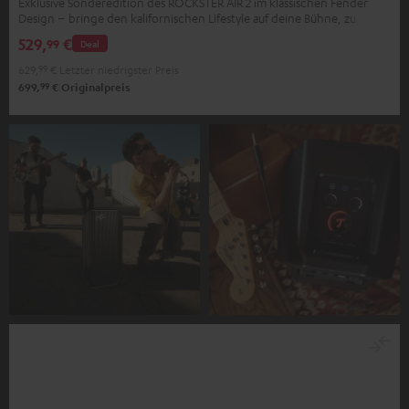
Exklusive Sonderedition des ROCKSTER AIR 2 im klassischen Fender
Design – bringe den kalifornischen Lifestyle auf deine Bühne, zu
deinen Partys, zu dir nach Hause
529,
€
99
Deal
629,
99
€
Letzter niedrigster Preis
99
699,
€
Originalpreis