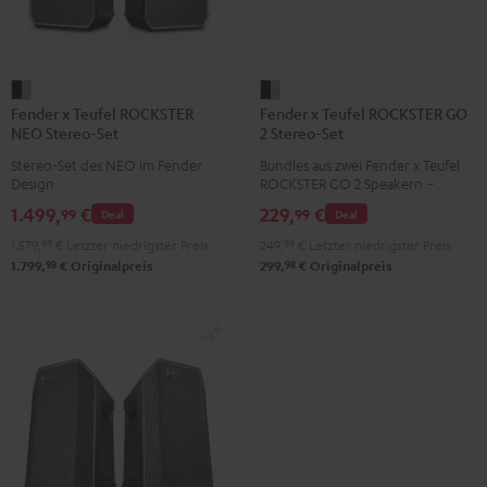
Fender
Fender
Fender x Teufel ROCKSTER
Fender x Teufel ROCKSTER GO
x
x
NEO Stereo-Set
2 Stereo-Set
Teufel
Teufel
Stereo-Set des NEO im Fender
Bundles aus zwei Fender x Teufel
ROCKSTER
ROCKSTER
Design
ROCKSTER GO 2 Speakern – zwei
NEO
GO
GO 2 spielen kabellos über
1.499,
€
229,
€
99
99
Deal
Deal
Bluetooth synchron in Stereo und
Stereo-
2
bringen noch mehr Pegel und
1.579,
99
€
Letzter niedrigster Preis
249,
99
€
Letzter niedrigster Preis
Set
Stereo-
Bass
98
98
1.799,
€
Originalpreis
299,
€
Originalpreis
Black
Set
&
Black
Steel
&
Steel