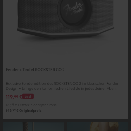
Fender x Teufel ROCKSTER GO 2
Exklusive Sonderedition des ROCKSTER GO 2 im klassischen Fender
Design – bringe den kalifornischen Lifestyle in jedes deiner Abenteuer
119,
€
99
Deal
129,
99
€
Letzter niedrigster Preis
99
149,
€
Originalpreis