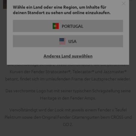
Wähle ein Land oder eine Region, um Inhalte für
deinen Standort zu sehen und online einzukaufen.
PORTUGAL
Modern Sound, Retro-Design
USA
Lass dich von der Seele Kaliforniens inspirieren
Anderes Land auswählen
Die hochwertige Schwarz-Weiß-Kombination, die die berühmten
Kurven der Fender Stratocaster®, Telecaster® und Jazzmaster®
betont, findet sich im umlaufenden Frame der Lautsprecher wieder.
Das verchromte Logo hat mit seiner typischen Schrägstellung seine
Heritage in den Fender Amps.
Vervollständigt wird der Look mit jeweils einem Fender x Teufel
Plektrum sowie den Original Fender Gitarrengurten beim CROSS und
GO 2.