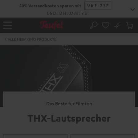
ZUM
50% Versandkosten sparen mit
VKF-72F
NHALT
RINGEN
06
D
:
13
H
:
07
M
:
17
S
No
Abs
Startseite
Suche
Artike
im
ALLE HEIMKINO PRODUKTE
Waren
Das Beste für Filmton
THX-Lautsprecher