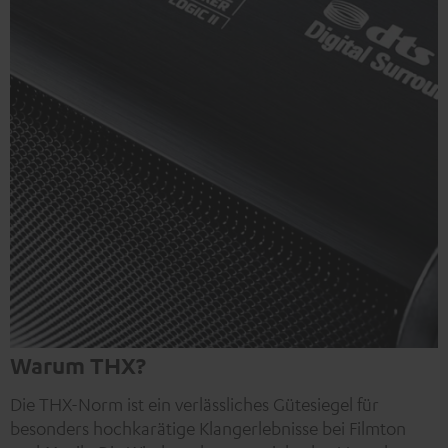
Warum THX?
Die THX-Norm ist ein verlässliches Gütesiegel für
besonders hochkarätige Klangerlebnisse bei Filmton