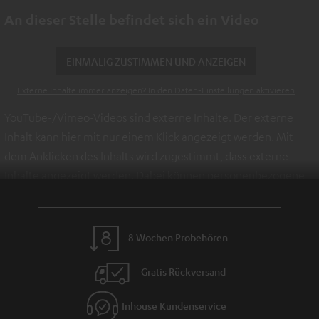
An dieser Stelle befindet sich ein Video
EINMALIG ZUSTIMMEN UND ANZEIGEN
Externe Inhalte immer anzeigen? In den Daten‑Einstellungen aktivieren
YouTube-/Vimeo-Videos sind externe Inhalte. Der externe
Inhalt kann hier mit nur einem Klick angezeigt werden. Mit
dem Anklicken des Inhalts wird zugestimmt, dass externe
Inhalte angezeigt werden. Dabei können personenbezogene
Daten an Drittplattformen übermittelt werden.
Weitere
Informationen sind in der Datenschutzerklärung unter I zu
finden
.
8 Wochen Probehören
Gratis Rückversand
Inhouse Kundenservice