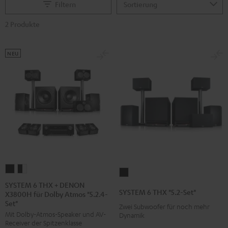
Filtern
2 Produkte
NEU
SYSTEM
SYSTEM
SYSTEM
6
6
SYSTEM 6 THX + DENON
6
SYSTEM 6 THX "5.2-Set"
X3800H für Dolby Atmos "5.2.4-
THX
THX
THX
Set"
+
+
Zwei Subwoofer für noch mehr
"5.2-
Mit Dolby-Atmos-Speaker und AV-
Dynamik
DENON
DENON
Set"
Receiver der Spitzenklasse