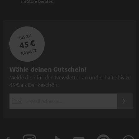
im Store beraten.
BIS ZU
45 €
RABATT
N
Wähle deinen Gutschein!
Melde dich für den Newsletter an und erhalte bis zu
e
45 € als Dankeschön.
w
s
JETZT
EMAIL
l
ANME
WIDGET
e
t
t