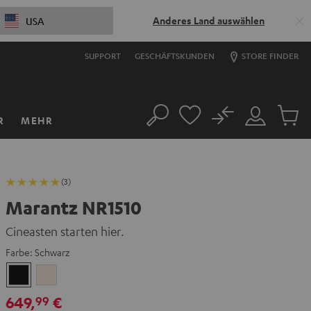
Anderes Land auswählen
USA
SUPPORT
GESCHÄFTSKUNDEN
STORE FINDER
No
R
MEHR
Suche
Mein
Artikel
Konto
im
Warenk
(3)
Marantz NR1510
Cineasten starten hier.
Farbe:
Schwarz
Schwarz
Silber-
Gold
649,
€
99