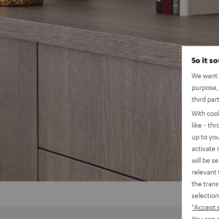
So it s
We want t
purpose, 
third par
With coo
like - th
up to you
activate
will be s
relevant 
the trans
selection
"Accept 
You can a