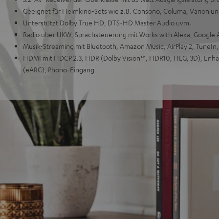
Geeignet für Heimkino-Sets wie z.B. Consono, Columa, Varion u
Unterstützt Dolby True HD, DTS-HD Master Audio uvm.
Radio über UKW, Sprachsteuerung mit Works with Alexa, Google As
Musik-Streaming mit Bluetooth, Amazon Music, AirPlay 2, TuneIn,
HDMI mit HDCP 2.3, HDR (Dolby Vision™, HDR10, HLG, 3D), Enh
(eARC), Phono-Eingang