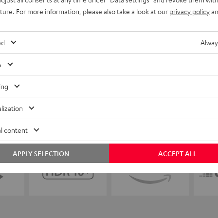
uture. For more information, please also take a look at our
privacy policy
an
ed
Alway
s
ing
lization
l content
APPLY SELECTION
ACCEPT ALL