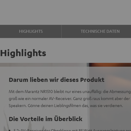
HIGHLIGHTS
TECHNISCHE DATEN
Highlights
Darum lieben wir dieses Produkt
Mit dem Marantz NR1510 bleibt nur eines unauffällig: die Abmessunge
groß wie ein normaler AV-Receiver. Ganz groß raus kommt aber der S
Speakern. Gönne deinen Lieblingsfilmen das, was sie verdienen.
Die Vorteile im Überblick
5.2-AV-Receiver der Oberklasse mit 85 Watt Ausgangsleistung pr