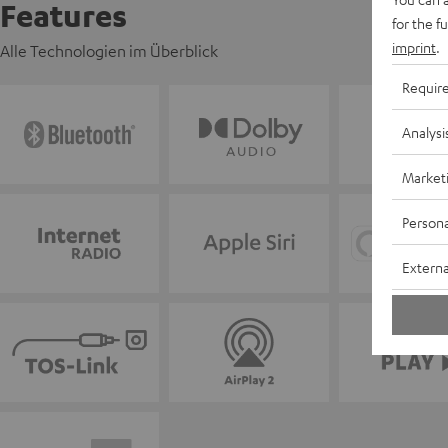
Features
for the f
imprint
.
Alle Technologien im Überblick
Requir
Analysi
Market
Persona
Externa