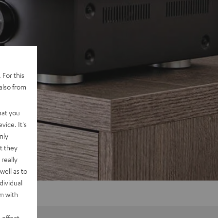
 For this
also from
hat you
vice. It's
nly
t they
really
well as to
dividual
rm with
 effect