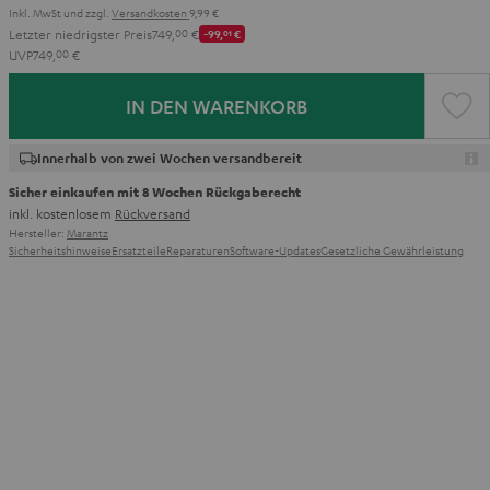
Inkl. MwSt
und zzgl.
Versandkosten
9,99 €
Letzter niedrigster Preis
749,
00
€
-99,
01
€
UVP
749,
00
€
IN DEN WARENKORB
Innerhalb von zwei Wochen versandbereit
Sicher einkaufen mit 8 Wochen Rückgaberecht
inkl. kostenlosem
Rückversand
Hersteller:
Marantz
Sicherheitshinweise
Ersatzteile
Reparaturen
Software-Updates
Gesetzliche Gewährleistung