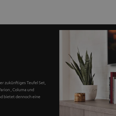
er zukünftiges Teufel Set,
Varion , Columa und
nd bietet dennoch eine