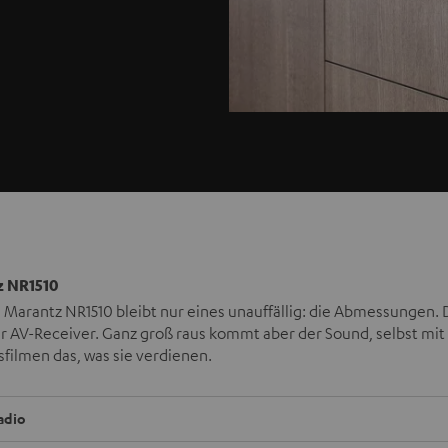
 NR1510
Marantz NR1510 bleibt nur eines unauffällig: die Abmessungen. De
r AV-Receiver. Ganz groß raus kommt aber der Sound, selbst mit
sfilmen das, was sie verdienen.
adio