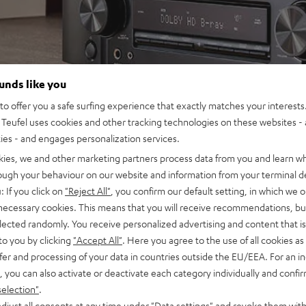
ounds like you
o offer you a safe surfing experience that exactly matches your interests.
Teufel uses cookies and other tracking technologies on these websites - 
ties - and engages personalization services.
kies, we and other marketing partners process data from you and learn w
rough your behaviour on our website and information from your terminal de
: If you click on
"Reject All"
, you confirm our default setting, in which we o
 necessary cookies. This means that you will receive recommendations, bu
elected randomly. You receive personalized advertising and content that is 
to you by clicking
"Accept All"
. Here you agree to the use of all cookies as 
fer and processing of your data in countries outside the EU/EEA. For an in
, you can also activate or deactivate each category individually and confi
selection"
.
djust all consents at any time under "Data settings" and revoke them with