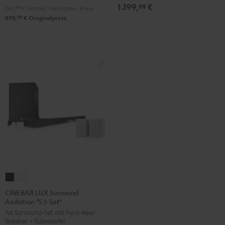
1.199,
€
99
749,
99
€
Letzter niedrigster Preis
99
899,
€
Originalpreis
CINEBAR
CINEBAR
LUX
LUX
CINEBAR LUX Surround
Ambition "5.1-Set"
Surround
Surround
Als Surround-Set mit Funk-Rear-
Ambition
Ambition
Speaker + Subwoofer