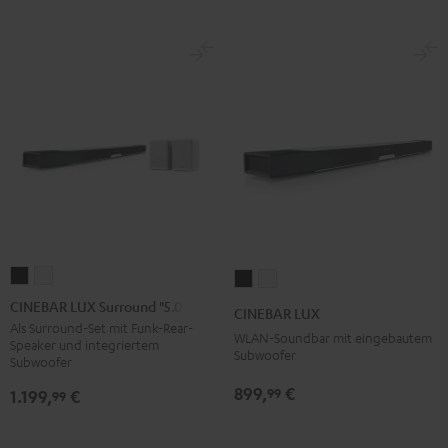
CINEBAR
CINEBAR
CINEBAR
CINEBAR
LUX
LUX
LUX
LUX
CINEBAR LUX Surround "5.0-Set"
CINEBAR LUX
Surround
Surround
Schwarz
Weiß
Als Surround-Set mit Funk-Rear-
WLAN-Soundbar mit eingebautem
Speaker und integriertem
"5.0-
"5.0-
Subwoofer
Subwoofer
Set"
Set"
899,
€
99
1.199,
€
99
Schwarz
Weiß