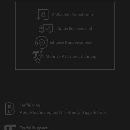
einem Gerät und einem Subwoofer. Die
benötigt noch nicht
Cinebar Lux
einmal einen externen Subwoofer. Auch sie passt auf jedes Regal oder
8 Wochen Probehören
Sideboard, aber warum sollte man diesen eleganten Blickfang verstecken?
Gratis Rückversand
Der Sound ist hier ohne externen Subwoofer wuchtig und präzise. Dafür
sorgen zwölf Töner und vier passive Bassmembrane die ordentlich Bass
und Volumen in den Sound bringen.
Inhouse Kundenservice
Du willst deine Soundbar hauptsächlich für dein Heimkino einsetzen?
Mehr als 45 Jahre Erfahrung
Platziere ihn auf deinem Sideboard oder unterhalb des Fernsehers. Unsere
Klangriegel lassen sich auch an die Wand hängen. Die entsprechenden
Halterungsvorrichtungen sind im Gehäuse integriert. Der
kabellose
sorgt für wuchtige Bässe und findet unter der Couch oder
Subwoofer
hinter dem Sideboard Platz – je nach Modell kann er bis zu 10 Meter von
der Soundbar entfernt stehen, die Verbindung bleibt stabil.
Kein Kabelsalat mit der Cinebar Lux mit Raumfeld-
Teufel Blog
Technologie
Audio-Technologien, HiFi-Trends, Tipps & Tricks
Unsere WLAN-Soundbars sind in wenigen Minuten einzurichten, und
Kabelsalat fällt auch keiner an: Den Fernseher schließt du einfach mit
einem HDMI-Kabel an, der Subwoofer ist per Funk mit dem Soundbar
Teufel Support