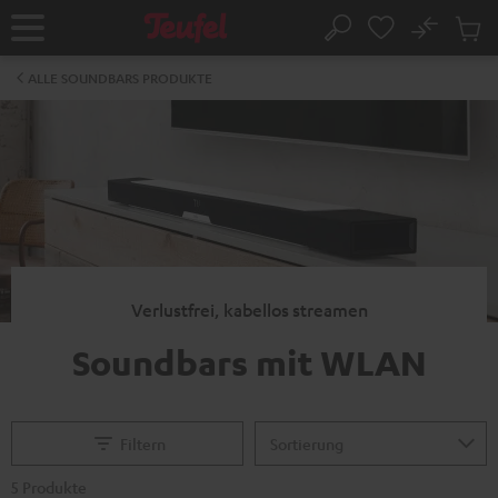
ZUM
NHALT
No
Abs
Startseite
Suche
RINGEN
Artike
im
ALLE SOUNDBARS PRODUKTE
Waren
Verlustfrei, kabellos streamen
Soundbars mit WLAN
Filtern
5 Produkte