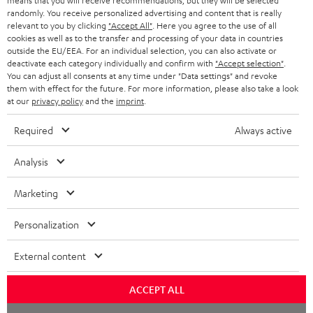
means that you will receive recommendations, but they will be selected
ganzen Wohnung? Kombiniere deine Teufel WLAN-Soundbar mit
randomly. You receive personalized advertising and content that is really
s
wie dem Teufel One S oder einem
multiroomfähigen Lautsprechern
relevant to you by clicking
"Accept All"
. Here you agree to the use of all
anderen
WLAN-Lautsprecher
. So streamst du bei einer Party überall
JETZT
EMAIL
l
cookies as well as to the transfer and processing of your data in countries
ANME
dieselbe Musik – oder aber im Wohnzimmer Hip-Hop, in der Küche
outside the EU/EEA. For an individual selection, you can also activate or
WIDGET
e
Rockmusik und im Flur das Beste aus den Achtzigern.
deactivate each category individually and confirm with
"Accept selection"
.
You can adjust all consents at any time under "Data settings" and revoke
t
them with effect for the future. For more information, please also take a look
t
at our
privacy policy
and the
imprint
.
e
Required
Always active
r
Analysis
a
n
Kategorien
Marketing
m
Personalization
HEIMKINO
e
Unternehmen
l
External content
HEIMKINO-KOMPLETTANLAGEN
SUPPORT
d
Teufel Onlineshops
SOUNDBARS
u
ACCEPT ALL
KARRIERE
DEUTSCHLAND
Chat