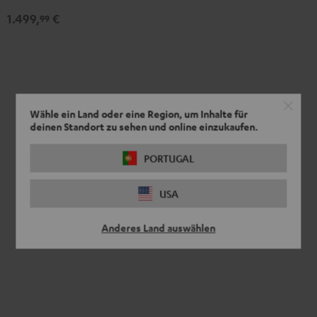
"5.1-
"5.1-
1.499,
€
Set"
Set"
99
Schwarz
Weiß
Wähle ein Land oder eine Region, um Inhalte für
deinen Standort zu sehen und online einzukaufen.
PORTUGAL
USA
Anderes Land auswählen