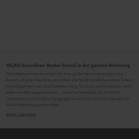
WLAN-Soundbar: Bester Sound in der ganzen Wohnung
Dein Wohnzimmer ist zu klein für eine große Heimkino-Anlage? Kein
Grund, auf guten Sound zu verzichten. Die Teufel WLAN-Soundbars liefern
herausragenden und raumfüllenden Klang für Musik und Fernsehen, ohne
dabei viel Platz wegzunehmen – und ohne Kabelsalat. Durch WLAN-
Unterstützung sind unsere Klangriegel auch echte Allround-Lösungen für
Musik-Streaming aus dem Netz.
Mehr anzeigen
WLAN-Soundbars als unauffälliger Blickfang
Sie benötigen kaum Platz und sehen dazu noch richtig stylish aus: Teufel
Soundbars mit Raumfeld-Technologie sind ein Ersatz für klassische Dolby-
Surround-Systeme. Sie erzeugen einen
mit nur
raumfüllenden Klang