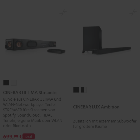
CINEBAR
CINEBAR
CINEBAR
CINEBAR
ULTIMA
ULTIMA
CINEBAR ULTIMA Streaming
LUX
LUX
Streaming
Streaming
Bundle aus CINEBAR ULTIMA und
WLAN-Netzwerkplayer Teufel
Ambition
Ambition
Schwarz
Weiß
CINEBAR LUX Ambition
STREAMER fürs Streamen von
Schwarz
Schwarz
Spotify, SoundCloud, TIDAL,
/
TuneIn, eigene Musik über WLAN
Zusätzlich mit externem Subwoofer
oder Bluetooth
für größere Räume
Weiß
699,
€
99
Deal