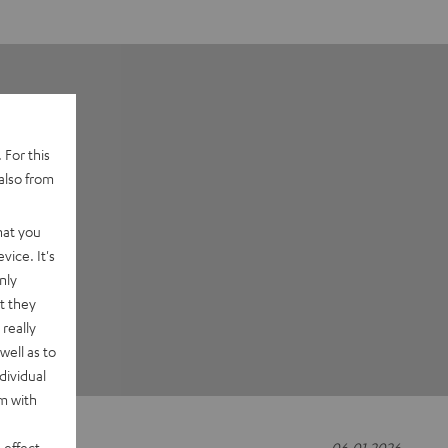
 For this
also from
hat you
vice. It's
nly
t they
really
well as to
dividual
rm with
 effect
06.01.2026