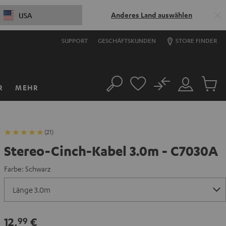
Anderes Land auswählen
USA
SUPPORT
GESCHÄFTSKUNDEN
STORE FINDER
No
R
MEHR
Suche
Mein
Artikel
Konto
im
Warenk
(21)
Stereo-Cinch-Kabel 3.0m - C7030A
Farbe:
Schwarz
12,
€
99