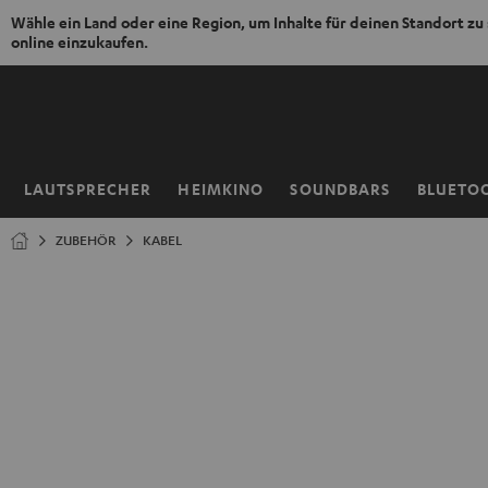
Wähle ein Land oder eine Region, um Inhalte für deinen Standort zu
online einzukaufen.
ZUM
NHALT
RINGEN
LAUTSPRECHER
HEIMKINO
SOUNDBARS
BLUETO
Startseite
ZUBEHÖR
KABEL