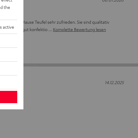
d the
eln aus dem Hause Teufel sehr zufrieden. Sie sind qualitativ
s active
 kommen in gut konfektio
Komplette Bewertung lesen
14.12.2025
r Länge.