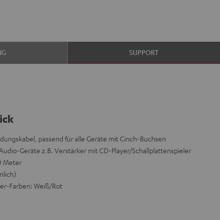
NG
SUPPORT
ick
dungskabel, passend für alle Geräte mit Cinch-Buchsen
udio-Geräte z.B. Verstärker mit CD-Player/Schallplattenspieler
0 Meter
nlich)
ker-Farben: Weiß/Rot