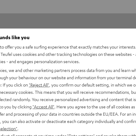
ounds like you
o offer you a safe surfing experience that exactly matches your interests.
Teufel uses cookies and other tracking technologies on these websites - 
ties - and engages personalization services.
5
20
kies, we and other marketing partners process data from you and learn w
4
0
rough your behaviour on our website and information from your terminal de
3
1
: If you click on
"Reject All"
, you confirm our default setting, in which we o
2
0
 necessary cookies. This means that you will receive recommendations, bu
elected randomly. You receive personalized advertising and content that is 
1
0
to you by clicking
"Accept All"
. Here you agree to the use of all cookies as 
fer and processing of your data in countries outside the EU/EEA. For an in
, you can also activate or deactivate each category individually and confi
selection"
.
djust all consents at any time under "Data settings" and revoke them with
06.01.2026