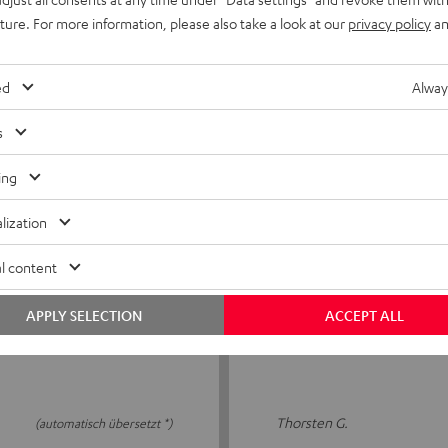
uture. For more information, please also take a look at our
privacy policy
an
Sehr gute Qualität
Bisher war ich mit allen Kab
ed
Alway
hochwertig verarbeitet und
s
Ingo B.
ing
lization
l content
22.12.2025
Voll zufrieden
APPLY SELECTION
ACCEPT ALL
Gutes Kabel mit ordentliche
Thorsten G.
(automatisch übersetzt *)