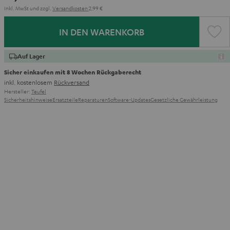
Inkl. MwSt
und zzgl.
Versandkosten
2,99 €
IN DEN WARENKORB
Auf Lager
Sicher einkaufen mit 8 Wochen Rückgaberecht
inkl. kostenlosem
Rückversand
Hersteller:
Teufel
Sicherheitshinweise
Ersatzteile
Reparaturen
Software-Updates
Gesetzliche Gewährleistung