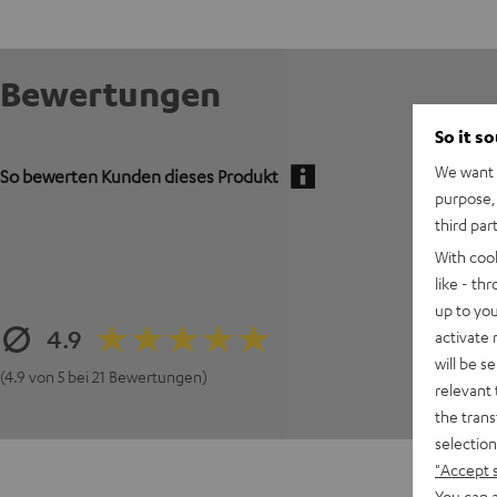
Bewertungen
So it s
We want t
So bewerten Kunden dieses Produkt
purpose, 
third par
With coo
like - th
up to you
4.9
activate
will be s
(4.9 von 5 bei 21 Bewertungen)
relevant 
the trans
selection
"Accept 
You can a