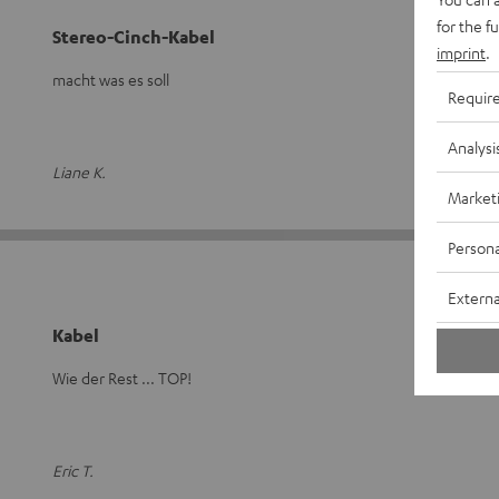
for the f
Stereo-Cinch-Kabel
imprint
.
macht was es soll
Requir
Analysi
Liane K.
Market
Persona
Externa
Kabel
Wie der Rest ... TOP!
Eric T.