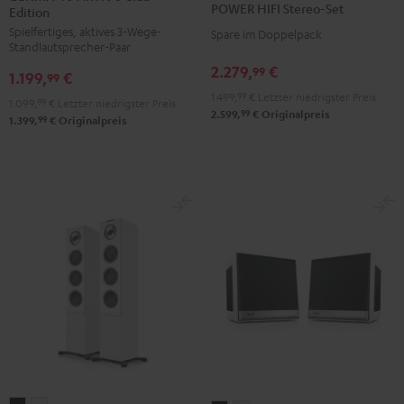
POWER HIFI Stereo-Set
Edition
AKTIV
AKTIV
Stereo-
Spielfertiges, aktives 3-Wege-
3
3
Spare im Doppelpack
Set
Standlautsprecher-Paar
Club
Club
Schwarz
2.279,
€
99
1.199,
€
Edition
Edition
99
1.499,
99
€
Letzter niedrigster Preis
Schwarz
Weiß
1.099,
99
€
Letzter niedrigster Preis
99
2.599,
€
Originalpreis
99
1.399,
€
Originalpreis