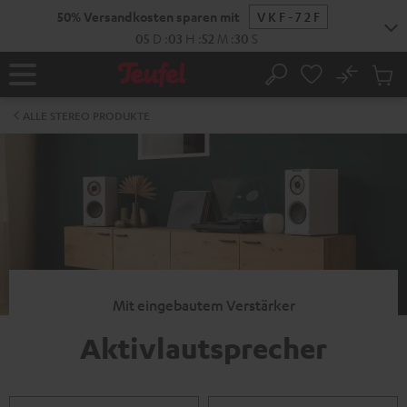
ZUM
50% Versandkosten sparen mit
VKF-72F
NHALT
RINGEN
05
D
:
03
H
:
52
M
:
30
S
No
Abs
Startseite
Suche
Artike
im
ALLE STEREO PRODUKTE
Waren
Mit eingebautem Verstärker
Aktivlautsprecher