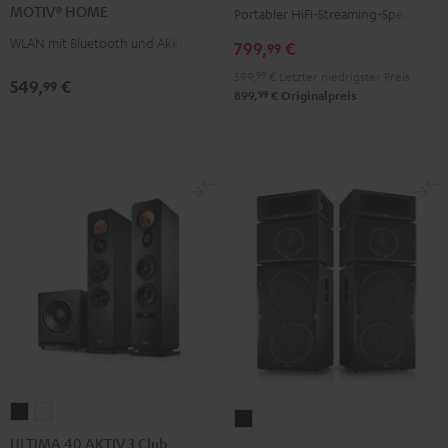
Schwarz
MOTIV® HOME
Portabler HiFi-Streaming-Speaker
Schwarz
Weiß
WLAN mit Bluetooth und Akku
799,
€
99
599,
99
€
Letzter niedrigster Preis
549,
€
99
99
899,
€
Originalpreis
ULTIMA
ULTIMA
POWER
40
40
ULTIMA 40 AKTIV 3 Club
HIFI