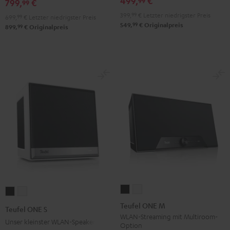
499,
€
99
799,
€
99
399,
99
€
Letzter niedrigster Preis
699,
99
€
Letzter niedrigster Preis
99
549,
€
Originalpreis
99
899,
€
Originalpreis
Teufel
Teufel
Teufel
Teufel
ONE
ONE
ONE
ONE
Teufel ONE M
Teufel ONE S
M
M
S
S
WLAN-Streaming mit Multiroom-
Unser kleinster WLAN-Speaker
Option
Schwarz
Weiß
Schwarz
Weiß