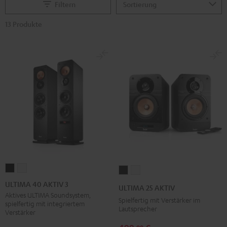
Filtern
13 Produkte
ULTIMA
ULTIMA
ULTIMA
ULTIMA
40
40
25
25
ULTIMA 40 AKTIV 3
ULTIMA 25 AKTIV
AKTIV
AKTIV
AKTIV
AKTIV
Aktives ULTIMA Soundsystem,
Spielfertig mit Verstärker im
spielfertig mit integriertem
3
3
Night
Pure
Lautsprecher
Verstärker
Schwarz
Weiß
Black
White