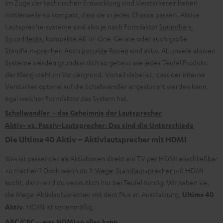
Im Zuge der technischen Entwicklung sind Verstärkereinheiten
mittlerweile so kompakt, dass sie in jedes Chassis passen. Aktive
Lautsprechersysteme sind also je nach Formfaktor
Soundbars
,
Sounddecks
, kompakte All-In-One-Geräte oder auch große
Standlautsprecher
. Auch
portable Boxen
sind aktiv. All unsere aktiven
Systeme werden grundsätzlich so gebaut wie jedes Teufel Produkt:
der Klang steht im Vordergrund. Vorteil dabei ist, dass der interne
Verstärker optimal auf die Schallwandler angestimmt werden kann,
egal welcher Formfaktor das System hat.
Schallwandler – das Geheimnis der Lautsprecher
Aktiv- vs. Passiv-Lautsprecher: Das sind die Unterschiede
Die Ultima 40 Aktiv – Aktivlautsprecher mit HDMI
Was ist passender als Aktivboxen direkt am TV per HDMI anschließbar
zu machen? Doch wenn du
3-Wege-Standlautsprecher
mit HDMI
sucht, dann wird du vermutlich nur bei Teufel fündig. Wir haben sie,
die Mega-Aktivlautsprecher mit dem Plus an Ausstattung,
Ultima 40
Aktiv
. HDMI ist serienmäßig.
ARC/CEC – was HDMI so alles kann