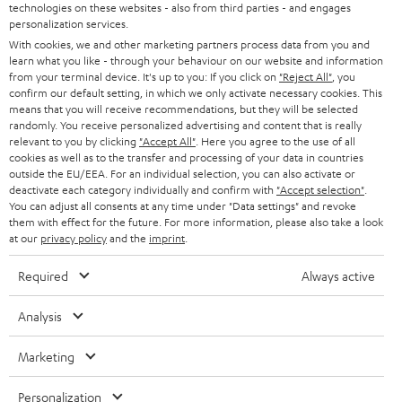
d
Teufel Onlineshops
technologies on these websites - also from third parties - and engages
Die Teufel Streaming Serie – intelligente
personalization services.
SOUNDBARS
u
KARRIERE
Aktivlautsprecher
DEUTSCHLAND
With cookies, we and other marketing partners process data from you and
n
learn what you like - through your behaviour on our website and information
Wir bieten dir mit den Aktivlautsprechern der
Teufel Streaming-Serie
STEREO
PRESSE & MARKETING
from your terminal device. It's up to you: If you click on
"Reject All"
, you
gleich mehrfach integrierte innovative und clevere Technologie an.
g
confirm our default setting, in which we only activate necessary cookies. This
ÖSTERREICH
Hierbei handelt es sich um Aktivboxen, die scheinbar vollkommen
SMART HOME
means that you will receive recommendations, but they will be selected
GESCHÄFTSKUNDEN
autonom sind. Denn die Musik wird kabellos über WLAN oder Bluetooth
randomly. You receive personalized advertising and content that is really
übertragen. Ausgewählte Teufel Streaming Lautsprecher können durch die
relevant to you by clicking
"Accept All"
. Here you agree to the use of all
SCHWEIZ
BLUETOOTH-LAUTSPRECHER
Raumfeld-Technologie komplett per Teufel Raumfeld App gesteuet.
PARTNERPROGRAMM
cookies as well as to the transfer and processing of your data in countries
Kompakte Varianten dieser Aktivboxen sind der TEUFEL ONE S und der
outside the EU/EEA. For an individual selection, you can also activate or
KOPFHÖRER
TEUFEL ONE M. Wer es klanglich großzügiger mag, findet passendes im
deactivate each category individually and confirm with
"Accept selection"
.
NIEDERLANDE
BLOG
aktiven Regallautsprecher STEREO M oder die 3-Wege-Aktivlautsprecher
You can adjust all consents at any time under "Data settings" and revoke
BLUETOOTH-KOPFHÖRER
them with effect for the future. For more information, please also take a look
TEUFEL STEREO L. Die Radiofans unter uns sollten auch das RADIO 3SIXTY
NEWSLETTER
at our
privacy policy
and the
imprint
.
oder das noch kompakete RADIO ONE in betracht ziehen. Das RADIO
BELGIEN
3SIXTY lässt sich bequem per Teufel Remote App steuern und bietet dir die
STEREOANLAGEN
STORES
Required
Always active
gesamte Welt der online Radiosender.
FRANKREICH
Wer keine App nutzen will und sich den Weg zum Gerät ersparen möchte,
LAUTSPRECHER
DEINE VORTEILE BEI TEUFEL
Analysis
der kann mit unserer HOLIST-Serie auch die Sprachsteuerung über
Amazon Alexa nutzen. Multiroom mit anderen Alexa Geräten ist durch die
POLEN
ULTIMA-SERIE
TEUFEL STORY
Amazon App möglich und falls ein mal Stille herrschen soll, können die
Marketing
Mikrofone direkt per Schalter an der Aktivbox abgeschaltet werden.
Technische Änderungen, Tippfehler und Irrtum vorbehalten. Das auf unseren
IN-EAR-KOPFHÖRER
SPANIEN
UNSER MANAGEMENT
Fotos abgebildete Zubehör ist nicht im Lieferumfang enthalten. Etwaige
Personalization