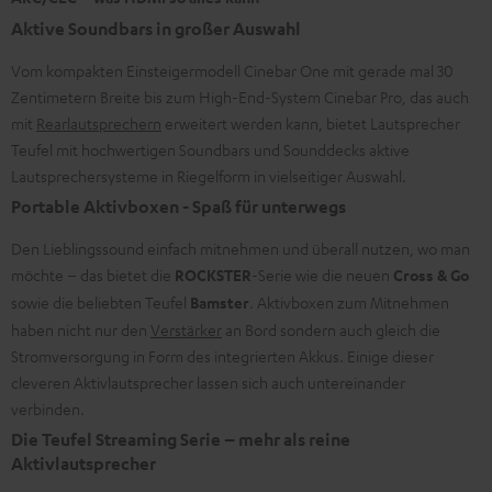
Aktive Soundbars in großer Auswahl
Vom kompakten Einsteigermodell Cinebar One mit gerade mal 30
Zentimetern Breite bis zum High-End-System Cinebar Pro, das auch
mit
Rearlautsprechern
erweitert werden kann, bietet Lautsprecher
Teufel mit hochwertigen Soundbars und Sounddecks ​aktive
Lautsprechersysteme in Riegelform in vielseitiger Auswahl.
Portable Aktivboxen - Spaß für unterwegs
Den Lieblingssound einfach mitnehmen und überall nutzen, wo man
möchte – das bietet die
ROCKSTER
-Serie wie die neuen
Cross & Go
sowie die beliebten Teufel
Bamster
. Aktivboxen zum Mitnehmen
haben nicht nur den
Verstärker
an Bord sondern auch gleich die
Stromversorgung in Form des integrierten Akkus. Einige dieser
cleveren Aktivlautsprecher lassen sich auch untereinander
verbinden.
Die Teufel Streaming Serie – mehr als reine
Aktivlautsprecher