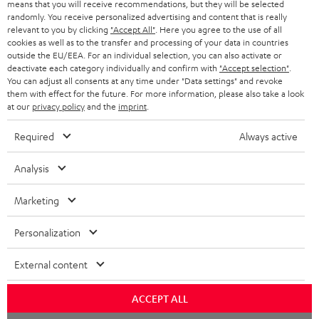
means that you will receive recommendations, but they will be selected
SCHWEIZ
BLUETOOTH-LAUTSPRECHER
PARTNERPROGRAMM
randomly. You receive personalized advertising and content that is really
relevant to you by clicking
"Accept All"
. Here you agree to the use of all
KOPFHÖRER
cookies as well as to the transfer and processing of your data in countries
NIEDERLANDE
BLOG
outside the EU/EEA. For an individual selection, you can also activate or
deactivate each category individually and confirm with
"Accept selection"
.
BLUETOOTH-KOPFHÖRER
NEWSLETTER
You can adjust all consents at any time under "Data settings" and revoke
BELGIEN
them with effect for the future. For more information, please also take a look
STEREOANLAGEN
at our
privacy policy
and the
imprint
.
STORES
FRANKREICH
LAUTSPRECHER
Required
Always active
DEINE VORTEILE BEI TEUFEL
POLEN
ULTIMA-SERIE
Analysis
TEUFEL STORY
Technische Änderungen, Tippfehler und Irrtum vorbehalten. Das auf unseren
IN-EAR-KOPFHÖRER
Marketing
SPANIEN
UNSER MANAGEMENT
Fotos abgebildete Zubehör ist nicht im Lieferumfang enthalten. Etwaige
Entsorgungsgebühren für Batterien sind im Preis inbegriffen.
FANSHOP
Personalization
NACHHALTIGKEIT
ITALIEN
©2026 Lautsprecher Teufel GmbH - All rights reserved.
NEUHEITEN
External content
UNSERE WERTE
USA
Impressum
AGB
Datenschutz
Daten-Einstellungen
EU Data Act
BARRIEREFREIHEIT
ACCEPT ALL
Vertrag widerrufen