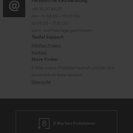
i
K
Persönliche Kaufberatung
t
e
a
o
o
+49 30 217 84 217
i
n
Mo – Fr 08:00 – 19:00 Uhr
d
-
n
o
z
Sa 09:00 – 17:30 Uhr
e
L
t
n
u
Sonn- und Feiertage geschlossen
n
e
a
e
Teufel Support
m
x
k
n
Häufige Fragen
V
i
Kontakt
t
z
e
Store Finder
k
d
u
r
Erlebe unsere Produkte hautnah und lass dich
o
a
r
s
persönlich im Store beraten.
n
t
G
Übersicht
a
e
a
n
n
r
d
a
n
8 Wochen Probehören
t