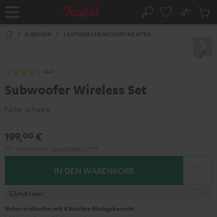
ZUM
NHALT
No
Abs
Startseite
Suche
RINGEN
Artike
im
ZUBEHÖR
LAUTSPRECHERKOMPONENTEN
Waren
(44)
Subwoofer Wireless Set
Farbe:
Schwarz
199,
€
00
Inkl. MwSt
und zzgl.
Versandkosten
2,99 €
IN DEN WARENKORB
Auf Lager
Sicher einkaufen mit 8 Wochen Rückgaberecht