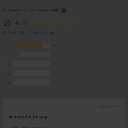
So bewerten Kunden dieses Produkt
4.77
(4.77 von 5 bei 44 Bewertungen)
5
36
4
7
3
0
2
1
1
0
04.08.2026
Subwoofer Umzug
Funktioniert einwandfrei