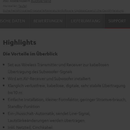
inkl. kostenlosem
Rückversand
Hersteller:
Teufel
Sicherheitshinweise
Ersatzteile
Reparaturen
Software-Updates
Gesetzliche Gewährleistung
ISCHE DATEN
BEWERTUNGEN
LIEFERUMFANG
SUPPORT
Highlights
Die Vorteile im Überblick
Set aus Wireless Transmitter und Receiver zur kabellosen
Übertragung des Subwoofer-Signals
Wird am AV-Receiver und Subwoofer installiert
Klanglich verlustfreie, kabellose, digitale, sehr stabile Übertragung
bis 10 m
Einfache Installation, kleiner Formfaktor, geringer Stromverbrauch,
Standby-Funktion
Ein-/Ausschalt-Automatik, sendet Line-Signal,
Lautstärkeänderungen werden übertragen
Inkl. Netzteil, Cinchkabel