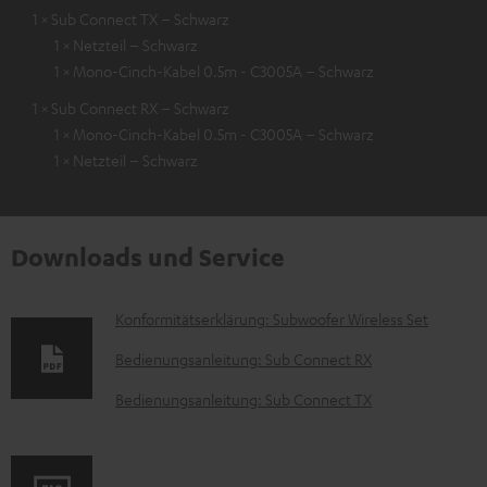
1 × Sub Connect TX – Schwarz
1 × Netzteil – Schwarz
1 × Mono-Cinch-Kabel 0.5m - C3005A – Schwarz
1 × Sub Connect RX – Schwarz
1 × Mono-Cinch-Kabel 0.5m - C3005A – Schwarz
1 × Netzteil – Schwarz
Downloads und Service
D
Konformitätserklärung: Subwoofer Wireless Set
o
Bedienungsanleitung: Sub Connect RX
k
Bedienungsanleitung: Sub Connect TX
u
m
e