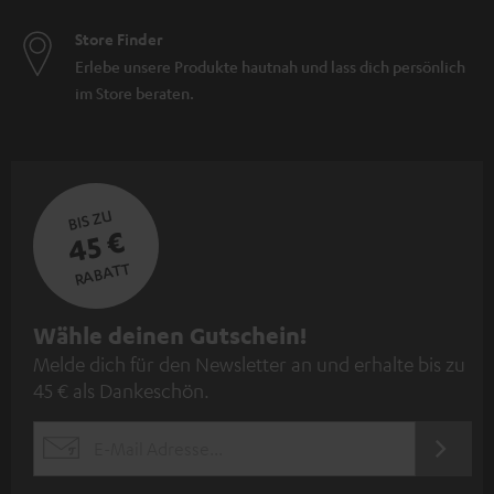
Store Finder
Erlebe unsere Produkte hautnah und lass dich persönlich
im Store beraten.
BIS ZU
45 €
RABATT
N
Wähle deinen Gutschein!
Melde dich für den Newsletter an und erhalte bis zu
e
45 € als Dankeschön.
w
s
JETZT
EMAIL
l
ANME
WIDGET