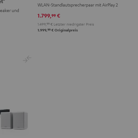
et"
2
2
WLAN-Standlautsprecherpaar mit AirPlay 2
peaker und
Schwarz
Weiß
1.799,
€
99
1.499,
99
€
Letzter niedrigster Preis
99
1.999,
€
Originalpreis