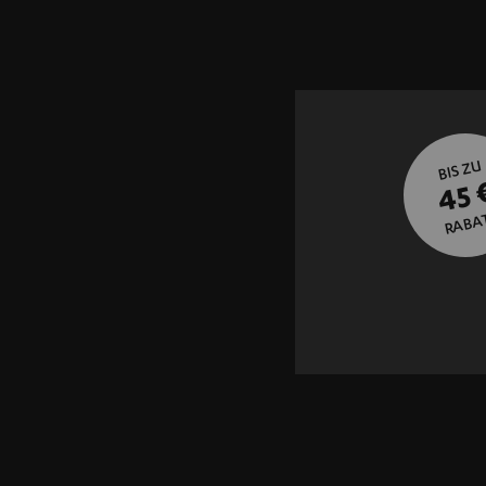
BIS ZU
45 
RABA