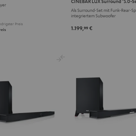
CINEBAR LUX Surround "5.0-S
ayer
Surround
Surround
Als Surround-Set mit Funk-Rear-S
"5.0-
"5.0-
integriertem Subwoofer
Set"
Set"
drigster Preis
Schwarz
Weiß
1.199,
€
99
reis