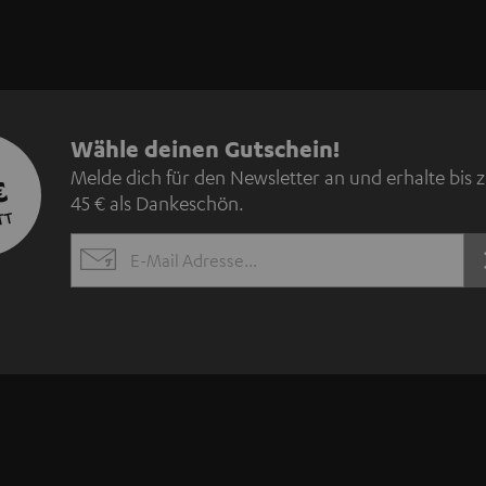
N
Wähle deinen Gutschein!
Melde dich für den Newsletter an und erhalte bis 
€
e
45 € als Dankeschön.
TT
w
EMAIL
s
WIDGET
l
e
t
t