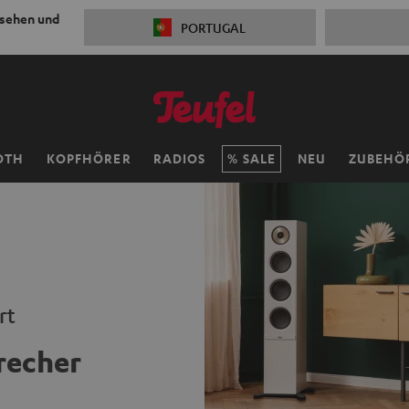
 sehen und
PORTUGAL
OTH
KOPFHÖRER
RADIOS
SALE
NEU
ZUBEHÖ
rt
recher