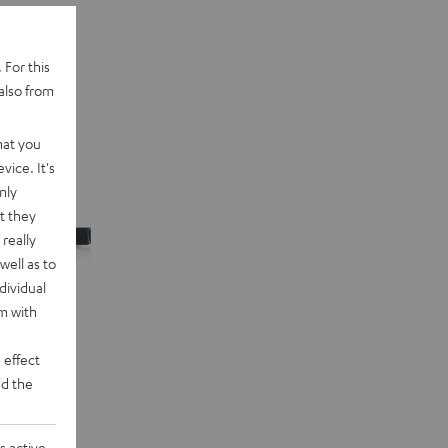
 For this
also from
hat you
vice. It's
nly
t they
really
well as to
dividual
rm with
 effect
d the
n "5.1-Set"
s active