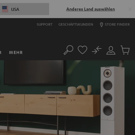
Anderes Land auswählen
USA
SUPPORT
GESCHÄFTSKUNDEN
STORE FINDER
No
R
MEHR
Suche
Mein
Artikel
Konto
im
Warenk