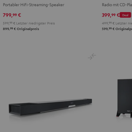
Schwarz
Portabler HiFi-Streaming-Speaker
Radio mit CD-Pl
799,
€
399,
€
99
99
Deal
599,
99
€
Letzter niedrigster Preis
499,
99
€
Letzter nie
99
99
899,
€
Originalpreis
599,
€
Originalp