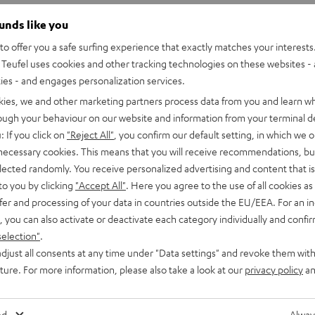
ounds like you
o offer you a safe surfing experience that exactly matches your interests.
Teufel uses cookies and other tracking technologies on these websites - 
ties - and engages personalization services.
kies, we and other marketing partners process data from you and learn w
rough your behaviour on our website and information from your terminal de
: If you click on
"Reject All"
, you confirm our default setting, in which we o
 necessary cookies. This means that you will receive recommendations, bu
elected randomly. You receive personalized advertising and content that is 
to you by clicking
"Accept All"
. Here you agree to the use of all cookies as 
fer and processing of your data in countries outside the EU/EEA. For an in
, you can also activate or deactivate each category individually and confi
selection"
.
djust all consents at any time under "Data settings" and revoke them with
uture. For more information, please also take a look at our
privacy policy
an
CINEBAR
CINEBAR
LUX
LUX
Ambition
CINEBAR LUX Surround Ambitio
ed
Alway