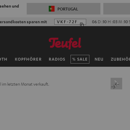
 sehen und
PORTUGAL
ersandkosten sparen mit
VKF-72F
06
D
:
10
H
:
03
M
:
09
OTH
KOPFHÖRER
RADIOS
SALE
NEU
ZUBEHÖ
 im letzten Monat verkauft.