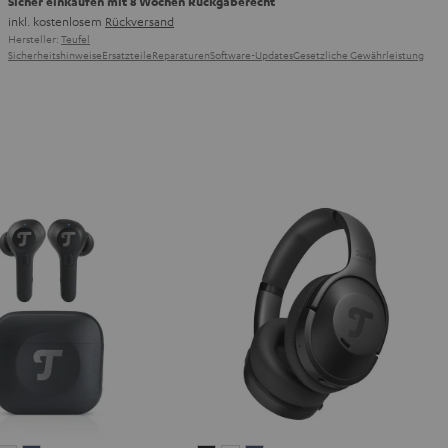
Sicher einkaufen mit 8 Wochen Rückgaberecht
inkl. kostenlosem
Rückversand
Hersteller:
Teufel
Sicherheitshinweise
Ersatzteile
Reparaturen
Software-Updates
Gesetzliche Gewährleistung