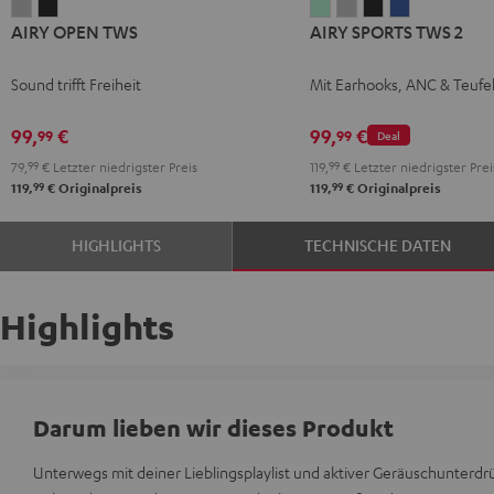
AIRY
AIRY
AIRY
AIRY
AIRY
AIRY
AIRY OPEN TWS
AIRY SPORTS TWS 2
OPEN
OPEN
SPORTS
SPORTS
SPORTS
SPORTS
TWS
TWS
TWS
TWS
TWS
TWS
Sound trifft Freiheit
Mit Earhooks, ANC & Teufe
Moon
Night
2
2
2
2
Gray
Black
Misty
Moon
Night
Space
99,
€
99,
€
99
99
Deal
Green
Gray
Black
Blue
79,
99
€
Letzter niedrigster Preis
119,
99
€
Letzter niedrigster Prei
99
99
119,
€
Originalpreis
119,
€
Originalpreis
HIGHLIGHTS
TECHNISCHE DATEN
Highlights
Darum lieben wir dieses Produkt
Unterwegs mit deiner Lieblingsplaylist und aktiver Geräuschunterd