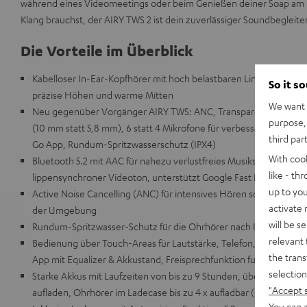
während eines Videomeetings oder beim Genießen deiner Soap am
Klang brauchst, der AIRY TWS 2 ist dein zuverlässiger Soundbegleiter
Die Vorteile im Überblick
Kabelloser In-Ear-Kopfhörer mit hoch belastbaren Linear-HD-Töne
So it s
präzise Höhen und warme Mitten
We want t
Neu gegenüber Vorgänger AIRY TWS: ANC, Transparenzmodus, fas
purpose, 
(10 mm statt 5,8 mm), 6 statt 4 Mikrofone für verbesserte Sprachq
third par
Go App, Rundum-Spritzwasserschutz (IPX4)
With coo
Bluetooth 5.2 mit AAC für nahezu verlustfreies Musikstreaming 
like - th
lippensynchroner Videoton, unterstützt Google Fast Pair
up to you
Active Noise Cancelling (ANC) für intensives Hören sowie Tran
activate
der Umgebung
will be s
Rundum-Spritzwasser-Schutz für die Ohrhörer nach IPX4-Norm, r
relevant 
Bedienung über Touch-Areas für Lautstärke, Telefon, Musik-Play
the trans
App mit Equalizer & Akkustand, Freisprechfunktion funktioniert 
selection
Starke Akkus mit Laufzeiten von bis zu 9 Stunden, über 1 Stunde L
"Accept 
aufladen, Ohrhörer im Ladecase bis zu 4 x aufladbar (Gesamtspielz
You can a