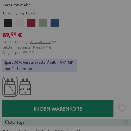
Zeige mir mehr
Farbe:
Night Black
Night
Pure
Ruby
Sage
Space
Black
White
Red
Green
Blue
89,
€
99
Inkl. MwSt
und zzgl.
Versandkosten
7,99 €
Letzter niedrigster Preis
69,
99
€
Originalpreis
99,
99
€
1
Spare 50 % Versandkosten
mit:
VKF-72F
Nur für kurze Zeit
IN DEN WARENKORB
Auf Lager