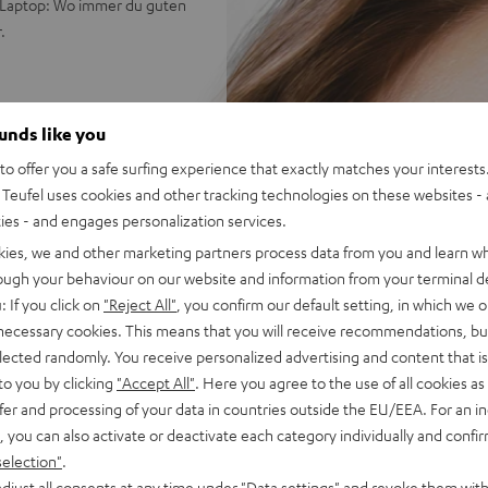
 Laptop: Wo immer du guten
.
rn für satten Tiefbass,
ounds like you
o offer you a safe surfing experience that exactly matches your interests.
t doppelt so große Treiber
Teufel uses cookies and other tracking technologies on these websites - 
ualität bei Anrufen, Teufel
ties - and engages personalization services.
kies, we and other marketing partners process data from you and learn w
vom Smartphone,
rough your behaviour on our website and information from your terminal de
: If you click on
"Reject All"
, you confirm our default setting, in which we o
sparenzmodus zum Zuschalten
 necessary cookies. This means that you will receive recommendations, bu
elected randomly. You receive personalized advertising and content that is 
esistent gegen Feuchtigkeit
to you by clicking
"Accept All"
. Here you agree to the use of all cookies as 
back sowie über Teufel Go
fer and processing of your data in countries outside the EU/EEA. For an in
auch mit nur einem Ohrhörer
, you can also activate or deactivate each category individually and confi
aufzeit nach nur 10 Min.
selection"
.
eit 42 h)
djust all consents at any time under "Data settings" and revoke them with