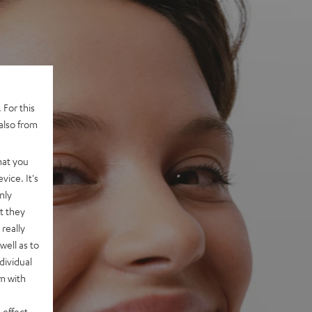
 For this
also from
hat you
vice. It's
nly
t they
really
well as to
dividual
rm with
 effect