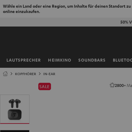
Wähle ein Land oder eine Region, um Inhalte für deinen Standort zu
online einzukaufen.
ZUM
50% V
NHALT
RINGEN
LAUTSPRECHER
HEIMKINO
SOUNDBARS
BLUETO
Startseite
KOPFHÖRER
IN-EAR
2800+
Mal
SALE