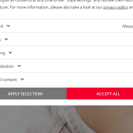
hroom-Ear-Tips (XS, S, M, L,
uture. For more information, please also take a look at our
privacy policy
an
ed
Alway
s
ing
lization
ei 1023 Bewertungen)
l content
WERTUNGEN
APPLY SELECTION
ACCEPT ALL