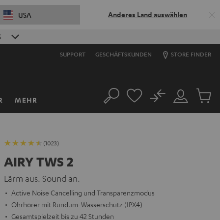
Anderes Land auswählen
USA
S
SUPPORT
GESCHÄFTSKUNDEN
STORE FINDER
No
R
MEHR
Suche
Mein
Artikel
Konto
im
Warenk
(1023)
AIRY TWS 2
Lärm aus. Sound an.
Active Noise Cancelling und Transparenzmodus
Ohrhörer mit Rundum-Wasserschutz (IPX4)
Gesamtspielzeit bis zu 42 Stunden