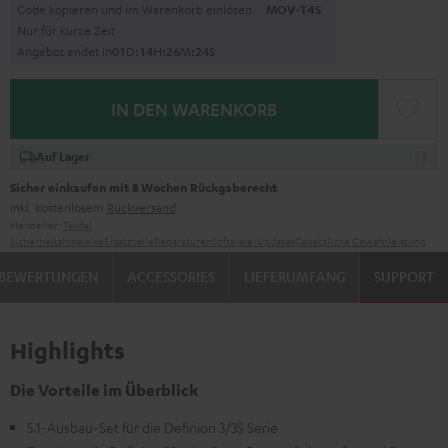
Code kopieren und im Warenkorb einlösen.
MOV-T4S
Nur für kurze Zeit
Angebot endet in
0
1
D
:
1
4
H
:
2
6
M
:
2
3
S
IN DEN WARENKORB
Auf Lager
Sicher einkaufen mit 8 Wochen Rückgaberecht
inkl. kostenlosem
Rückversand
Hersteller:
Teufel
Sicherheitshinweise
Ersatzteile
Reparaturen
Software-Updates
Gesetzliche Gewährleistung
BEWERTUNGEN
ACCESSORIES
LIEFERUMFANG
SUPPORT
Highlights
Die Vorteile im Überblick
5.1-Ausbau-Set für die Definion 3/3S Serie