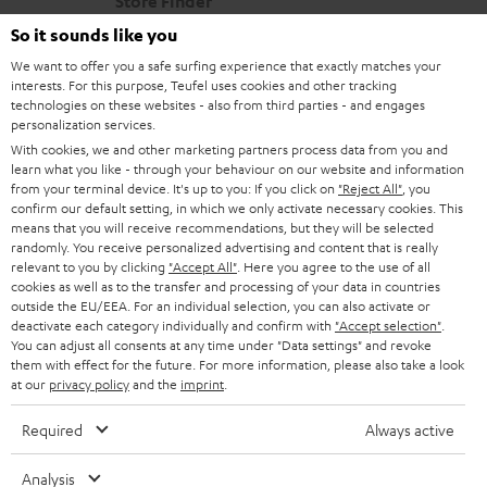
Store Finder
k
d
u
r
Erlebe unsere Produkte hautnah und lass dich
So it sounds like you
o
a
r
s
persönlich im Store beraten.
We want to offer you a safe surfing experience that exactly matches your
n
t
G
Übersicht
a
interests. For this purpose, Teufel uses cookies and other tracking
technologies on these websites - also from third parties - and engages
e
a
n
personalization services.
n
r
With cookies, we and other marketing partners process data from you and
d
learn what you like - through your behaviour on our website and information
a
from your terminal device. It's up to you: If you click on
"Reject All"
, you
1
Gültig bis 08.08.2026, 23:59 Uhr. Gratis Move 2 ab einem
confirm our default setting, in which we only activate necessary cookies. This
n
Mindesteinkaufswert von 300 EUR. Gültig nur beim Kauf ausgewählter
means that you will receive recommendations, but they will be selected
Produkte bzw. für Bestellungen mit teilnahmeberechtigten Produkten.
t
randomly. You receive personalized advertising and content that is really
Ausgenommen sind Produkte von Drittanbietern (Third-Party-Produkte).
relevant to you by clicking
"Accept All"
. Here you agree to the use of all
i
Nicht gültig für bereits getätigte Käufe. Keine Barauszahlung. Nur für
cookies as well as to the transfer and processing of your data in countries
Privatkunden. Nicht mit anderen Aktionsgutscheinen kombinierbar. Der
outside the EU/EEA. For an individual selection, you can also activate or
e
deactivate each category individually and confirm with
"Accept selection"
.
Weiterverkauf von Aktionsgutscheinen ist untersagt. Der Gutschein verliert
You can adjust all consents at any time under "Data settings" and revoke
im Falle eines Verkaufs seine Gültigkeit. Die genauen Bedingungen
them with effect for the future. For more information, please also take a look
entnehmen Sie bitte den
AGB
.
at our
privacy policy
and the
imprint
.
Required
Always active
Analysis