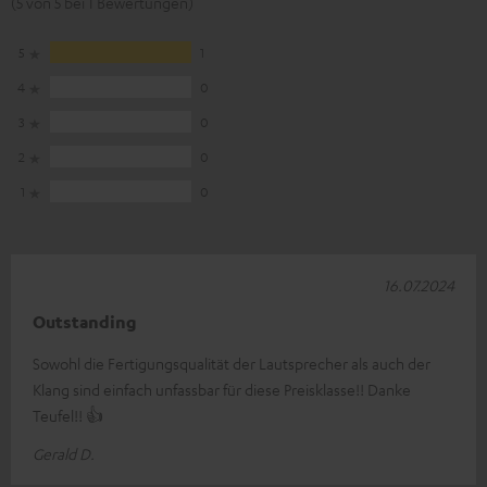
(5 von 5 bei 1 Bewertungen)
5
1
4
0
3
0
2
0
1
0
16.07.2024
Outstanding
Sowohl die Fertigungsqualität der Lautsprecher als auch der
Klang sind einfach unfassbar für diese Preisklasse!! Danke
Teufel!! 👍
Gerald D.