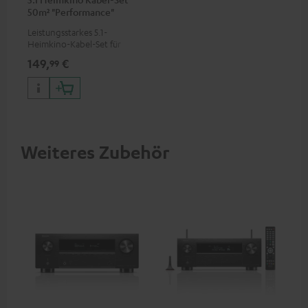
50m² "Performance"
C4545S
Leistungsstarkes 5.1-
Heimkino-Kabel-Set für
Räume bis 50 m²
149,
€
99
Weiteres Zubehör