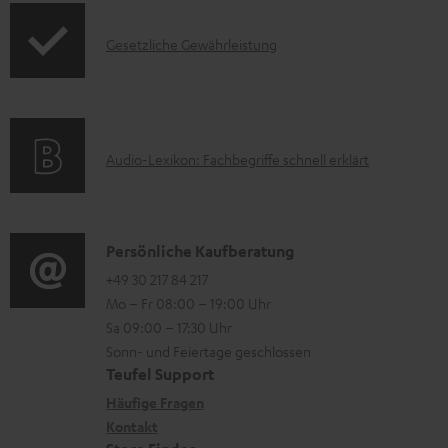
d
o
F
e
I
Gesetzliche Gewährleistung
r
A
n
n
m
Q
f
a
s
o
t
A
Audio-Lexikon: Fachbegriffe schnell erklärt
r
i
u
m
o
d
a
n
i
K
Persönliche Kaufberatung
t
e
o
o
+49 30 217 84 217
i
n
Mo – Fr 08:00 – 19:00 Uhr
-
n
o
z
Sa 09:00 – 17:30 Uhr
L
t
n
u
Sonn- und Feiertage geschlossen
e
a
e
Teufel Support
m
x
k
n
Häufige Fragen
V
i
Kontakt
t
z
e