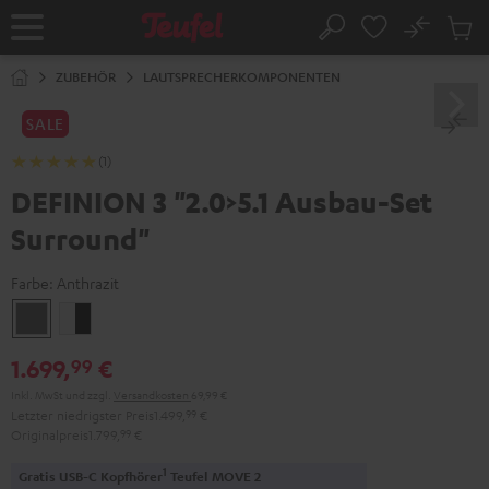
ZUM
NHALT
No
Abs
Startseite
Suche
RINGEN
Artike
im
ZUBEHÖR
LAUTSPRECHERKOMPONENTEN
Waren
SALE
(1)
DEFINION 3 "2.0>5.1 Ausbau-Set
Surround"
Farbe:
Anthrazit
Anthrazit
Weiß
/
1.699,
€
99
Schwarz
Inkl. MwSt
und zzgl.
Versandkosten
69,99 €
Letzter niedrigster Preis
1.499,
99
€
Originalpreis
1.799,
99
€
1
Gratis USB-C Kopfhörer
Teufel MOVE 2