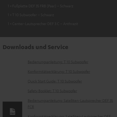
1 × Fußplatte DEF 3S FRB (Paar) – Schwarz
1 × T 10 Subwoofer – Schwarz
1 × Center-Lautsprecher DEF 3 C – Anthrazit
Downloads und Service
D
Bedienungsanleitung: T 10 Subwoofer
o
Konformitätserklärung: T 10 Subwoofer
k
Quick Start Guide: T 10 Subwoofer
u
Safety Booklet: T 10 Subwoofer
m
e
Bedienungsanleitung: Satelliten-Lautsprecher DEF 3S
FCR
n
Konformitätserklärung: Satelliten-Lautsprecher DEF