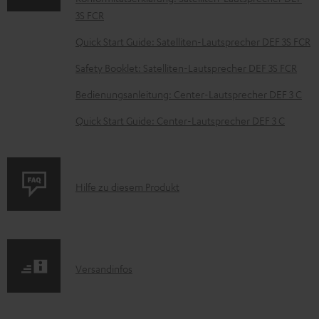
t
3S FCR
e
z
Quick Start Guide: Satelliten-Lautsprecher DEF 3S FCR
u
Safety Booklet: Satelliten-Lautsprecher DEF 3S FCR
m
Bedienungsanleitung: Center-Lautsprecher DEF 3 C
H
Quick Start Guide: Center-Lautsprecher DEF 3 C
e
r
u
P
Hilfe zu diesem Produkt
n
r
t
o
e
d
r
I
Versandinfos
u
l
n
k
a
f
t