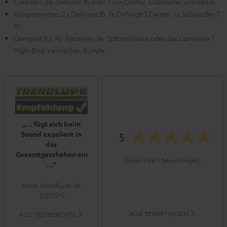
Erweitert die Definion 3S oder 3 um Center, Subwoofer und Rears
Komponenten: 2x Definion 3S, 1x Definion 3 Center, 1x Subwoofer T
10
Geeignet für AV-Receiver der Spitzenklasse oder das Complete 7
High-End-Verstärker-Bundle
„… fügt sich beim
Sound exzellent in
5
das
Gesamtgeschehen ein
(5 von 5 bei 1 Bewertungen)
…“
www.trendlupe.de
03/2019
ALLE BEWERTUNGEN
ALLE TESTBERICHTE