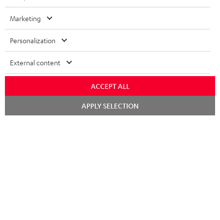
8 Wochen Probehören
Marketing
Gratis Rückversand
Personalization
Inhouse Kundenservice
External content
Mehr als 45 Jahre Erfahrung
ACCEPT ALL
Chat
APPLY SELECTION
starten
Teufel Blog
Audio-Technologien, HiFi-Trends, Tipps & Tricks
Teufel Support
Support & Kontakt