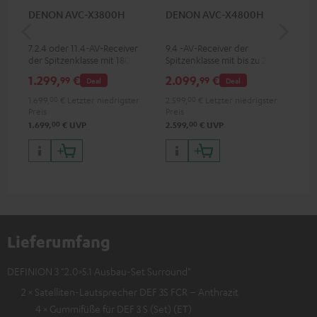
DENON AVC-X3800H
DENON AVC-X4800H
30
C4
7.2.4 oder 11.4-AV-Receiver
9.4 -AV-Receiver der
Lau
der Spitzenklasse mit 180 Watt
Spitzenklasse mit bis zu 200
mm
Ausgangsleistung pro Kanal
Watt Ausgangsleistung pro
1.299,
€
2.099,
€
99
99
99
Deal
Deal
Kanal, unterstützt 11.4-Kanal-
Verarbeitung
1.699,
00
€
Letzter niedrigster
2.599,
00
€
Letzter niedrigster
Preis
Preis
00
00
1.699,
€
UVP
2.599,
€
UVP
Lieferumfang
DEFINION 3 "2.0>5.1 Ausbau-Set Surround"
2 × Satelliten-Lautsprecher DEF 3S FCR – Anthrazit
4 × Gummifüße für DEF 3 S (Set) (ET)