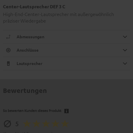
Center-Lautsprecher DEF 3 C
High-End-Center-Lautsprecher mit außergewöhnlich
präziser Wiedergabe
Abmessungen
Anschlüsse
Lautsprecher
Bewertungen
So bewerten Kunden dieses Produkt
5