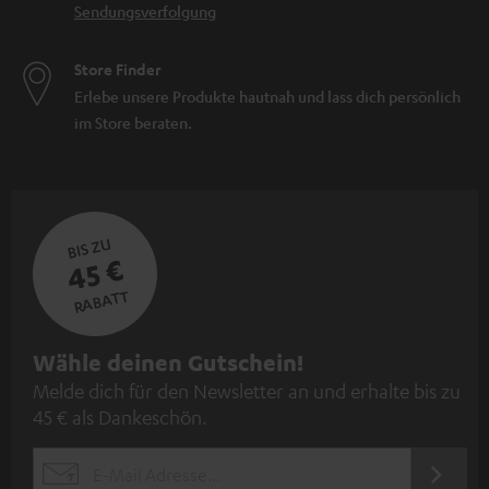
Sendungsverfolgung
Store Finder
Erlebe unsere Produkte hautnah und lass dich persönlich
im Store beraten.
BIS ZU
45 €
RABATT
N
Wähle deinen Gutschein!
Melde dich für den Newsletter an und erhalte bis zu
e
45 € als Dankeschön.
w
s
JETZT
EMAIL