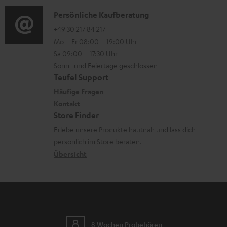
a
n
i
K
Persönliche Kaufberatung
t
e
o
o
+49 30 217 84 217
i
n
Mo – Fr 08:00 – 19:00 Uhr
-
n
o
z
Sa 09:00 – 17:30 Uhr
L
t
n
u
Sonn- und Feiertage geschlossen
e
a
e
Teufel Support
m
x
k
n
Häufige Fragen
V
i
Kontakt
t
z
e
Store Finder
k
d
u
r
Erlebe unsere Produkte hautnah und lass dich
o
a
r
s
persönlich im Store beraten.
n
t
G
Übersicht
a
e
a
n
n
r
d
a
n
8 Wochen Probehören