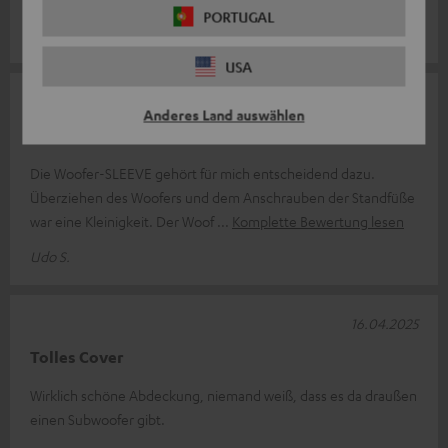
PORTUGAL
Benno S.
(automatisch übersetzt *)
USA
17.06.2025
Anderes Land auswählen
Passt optisch
Die Woofer-SLEEVE gehört für mich entscheidend dazu.
Überziehen des Woofers und dem Anschrauben der Standfüße
war eine Kleinigkeit. Der Woof
Komplette Bewertung lesen
Udo S.
16.04.2025
Tolles Cover
Wirklich schöne Abdeckung, niemand weiß, dass es da draußen
einen Subwoofer gibt.