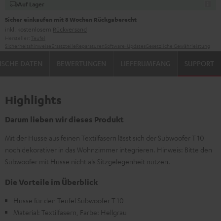
Auf Lager
Sicher einkaufen mit 8 Wochen Rückgaberecht
inkl. kostenlosem
Rückversand
Hersteller:
Teufel
Sicherheitshinweise
Ersatzteile
Reparaturen
Software-Updates
Gesetzliche Gewährleistung
ISCHE DATEN
BEWERTUNGEN
LIEFERUMFANG
SUPPORT
Highlights
Darum lieben wir dieses Produkt
Mit der Husse aus feinen Textilfasern lässt sich der Subwoofer T 10
noch dekorativer in das Wohnzimmer integrieren. Hinweis: Bitte den
Subwoofer mit Husse nicht als Sitzgelegenheit nutzen.
Die Vorteile im Überblick
Husse für den Teufel Subwoofer T 10
Material: Textilfasern, Farbe: Hellgrau