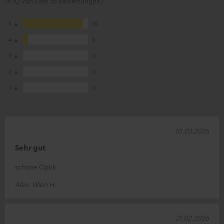
(4.92 von 5 bei 38 Bewertungen)
5
35
4
3
3
0
2
0
1
0
10.03.2026
Sehr gut
schöne Optik
Alex. Wien H.
21.02.2026