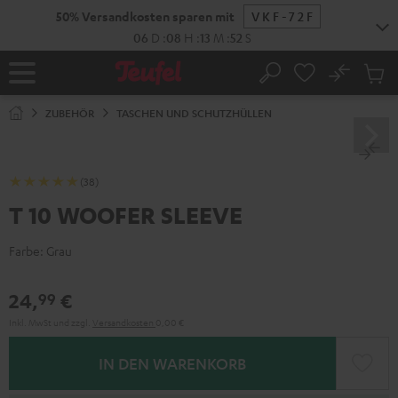
ZUM
50% Versandkosten sparen mit
VKF-72F
NHALT
RINGEN
06
D
:
08
H
:
13
M
:
51
S
No
Abs
Startseite
Suche
Artike
im
ZUBEHÖR
TASCHEN UND SCHUTZHÜLLEN
Waren
(38)
T 10 WOOFER SLEEVE
Farbe:
Grau
24,
€
99
Inkl. MwSt
und zzgl.
Versandkosten
0,00 €
IN DEN WARENKORB