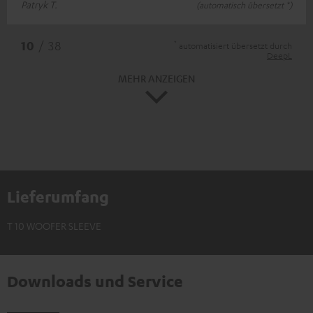
Patryk T.
(automatisch übersetzt *)
*
10
/ 38
automatisiert übersetzt durch
DeepL
MEHR ANZEIGEN
Lieferumfang
T 10 WOOFER SLEEVE
Downloads und Service