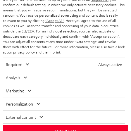
GESCHÄFTSKUNDEN
confirm our default setting, in which we only activate necessary cookies. This
means that you will receive recommendations, but they will be selected
SCHWEIZ
BLUETOOTH-LAUTSPRECHER
PARTNERPROGRAMM
randomly. You receive personalized advertising and content that is really
relevant to you by clicking
"Accept All"
. Here you agree to the use of all
KOPFHÖRER
cookies as well as to the transfer and processing of your data in countries
NIEDERLANDE
BLOG
outside the EU/EEA. For an individual selection, you can also activate or
deactivate each category individually and confirm with
"Accept selection"
.
BLUETOOTH-KOPFHÖRER
NEWSLETTER
You can adjust all consents at any time under "Data settings" and revoke
BELGIEN
them with effect for the future. For more information, please also take a look
STEREOANLAGEN
at our
privacy policy
and the
imprint
.
STORES
FRANKREICH
LAUTSPRECHER
Required
Always active
DEINE VORTEILE BEI TEUFEL
POLEN
ULTIMA-SERIE
Analysis
TEUFEL STORY
Technische Änderungen, Tippfehler und Irrtum vorbehalten. Das auf unseren
IN-EAR-KOPFHÖRER
Marketing
SPANIEN
UNSER MANAGEMENT
Fotos abgebildete Zubehör ist nicht im Lieferumfang enthalten. Etwaige
Entsorgungsgebühren für Batterien sind im Preis inbegriffen.
FANSHOP
Personalization
NACHHALTIGKEIT
ITALIEN
©2026 Lautsprecher Teufel GmbH - All rights reserved.
NEUHEITEN
External content
UNSERE WERTE
USA
Impressum
AGB
Datenschutz
Daten-Einstellungen
EU Data Act
BARRIEREFREIHEIT