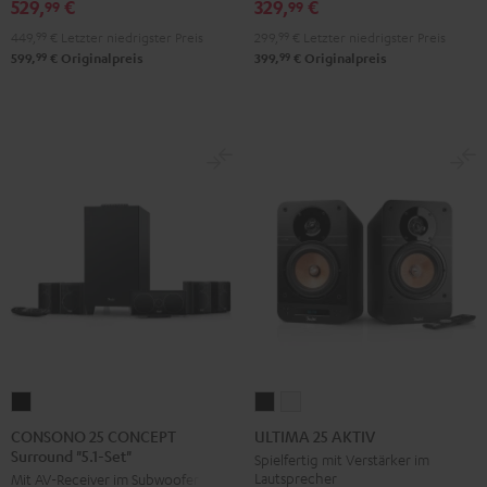
529,
€
329,
€
Set"
Set"
Schwarz
99
99
Schwarz
Weiß
449,
99
€
Letzter niedrigster Preis
299,
99
€
Letzter niedrigster Preis
99
99
599,
€
Originalpreis
399,
€
Originalpreis
CONSONO
ULTIMA
ULTIMA
25
25
25
CONSONO 25 CONCEPT
ULTIMA 25 AKTIV
Surround "5.1-Set"
CONCEPT
AKTIV
AKTIV
Spielfertig mit Verstärker im
Lautsprecher
Mit AV-Receiver im Subwoofer
Surround
Night
Pure