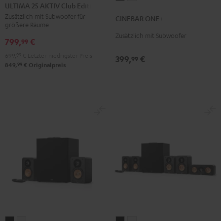
25
25
ULTIMA 25 AKTIV Club Edition
ONE+
ONE+
AKTIV
AKTIV
Zusätzlich mit Subwoofer für
CINEBAR ONE+
Black
White
größere Räume
Club
Club
Zusätzlich mit Subwoofer
Edition
Edition
799,
€
99
Night
Pure
699,
99
€
Letzter niedrigster Preis
399,
€
99
Black
White
99
849,
€
Originalpreis