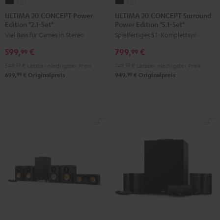
ULTIMA
ULTIMA
ULTIMA
ULTIMA
20
20
20
20
ULTIMA 20 CONCEPT Power
ULTIMA 20 CONCEPT Surround
Edition "2.1-Set"
Power Edition "5.1-Set"
CONCEPT
CONCEPT
CONCEPT
CONCEPT
Viel Bass für Games in Stereo
Spielfertiges 5.1-Komplettsystem
Power
Power
Surround
Surround
Edition
Edition
Power
Power
599,
€
799,
€
99
99
"2.1-
"2.1-
Edition
Edition
549,
99
€
Letzter niedrigster Preis
749,
99
€
Letzter niedrigster Preis
Set"
Set"
"5.1-
"5.1-
99
99
699,
€
Originalpreis
949,
€
Originalpreis
Schwarz
Weiß
Set"
Set"
Schwarz
Weiß