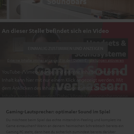
Soundbars
An dieser Stelle befindet sich ein Video
EINMALIG ZUSTIMMEN UND ANZEIGEN
Externe Inhalte immer anzeigen? In den Daten‑Einstellungen aktivieren
YouTube-/Vimeo-Videos sind externe Inhalte. Der externe
Inhalt kann hier mit nur einem Klick angezeigt werden. Mit
dem Anklicken des Inhalts wird zugestimmt, dass externe
Inhalte angezeigt werden. Dabei können personenbezogene
Daten an Drittplattformen übermittelt werden.
Weitere
Gaming-Lautsprecher: optimaler Sound im Spiel
Informationen sind in der Datenschutzerklärung unter I zu
finden
Du möchtest beim Spiel das echte mittendrin-Feeling und komplett ins
.
Game eintauchen? Wenn an deinem heimischen Schreibtisch bereits ein
Gaming PC steht, dann hast du sicherlich zumindest bereits darüber