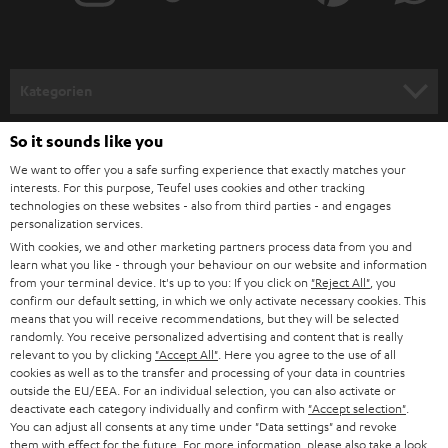
Ebene befinden sollten. Der Subwoofer sollte vorne links oder vorne
r
rechts neben dem Fernseher platziert werden. Allerdings sollte man auch
a
hier den Subwoofer nicht direkt in die Ecke des Raumes stellen, da es
hierbei zu einer fehlerhaften Übertragung könnte. Selbstverständlich
n
Kategorien
zeigen wir dir in unserem Blog neben
Tipps zur Aufstellung
auch, wie du
m
den
Subwoofer richtig anschließt
.
HEIMKINO
e
So it sounds like you
Unternehmen
Wie schließe ich PC-Lautsprecher korrekt an?
l
We want to offer you a safe surfing experience that exactly matches your
Für den besten Sound an deinem PC, Laptop oder Notebook, solltest du
HEIMKINO-KOMPLETTANLAGEN
interests. For this purpose, Teufel uses cookies and other tracking
SUPPORT
ebenfalls auf die Anschlussmöglichkeiten achten. Hier gibt es
d
Teufel Onlineshops
technologies on these websites - also from third parties - and engages
verschiedene Optionen, Boxen am PC anzuschließen. Voraussetzung ist
personalization services.
SOUNDBARS
u
KARRIERE
eine Soundkarte in deinem Rechner. Bei 2.0 Sets oder 2.1 Sets (Stereo-Sets)
DEUTSCHLAND
With cookies, we and other marketing partners process data from you and
muss der „Line Out“- oder Kopfhörer-Ausgang des Computers lediglich
n
learn what you like - through your behaviour on our website and information
STEREO
mit dem Eingang des Lautsprechersystems analog durch ein 3,5 mm
PRESSE & MARKETING
from your terminal device. It's up to you: If you click on
"Reject All"
, you
g
Stereo-Miniklinke-Kabel verbunden werden. Alternativ hierzu kannst du
confirm our default setting, in which we only activate necessary cookies. This
ÖSTERREICH
SMART HOME
bei unseren Systemen mit integrierter USB Soundkarte logischerweise
means that you will receive recommendations, but they will be selected
GESCHÄFTSKUNDEN
randomly. You receive personalized advertising and content that is really
auch den
USB-Anschluss
verwenden.
relevant to you by clicking
"Accept All"
. Here you agree to the use of all
SCHWEIZ
BLUETOOTH-LAUTSPRECHER
Für den Anschluss eines 5.1-Lautsprechersystems sollten drei analoge
PARTNERPROGRAMM
cookies as well as to the transfer and processing of your data in countries
Ausgänge am PC zur Verfügung stehen. Achte bei Digital-Eingängen auf
outside the EU/EEA. For an individual selection, you can also activate or
KOPFHÖRER
entsprechende Digital-Ausgänge, wie einen "Optical Out" (Toslink-
deactivate each category individually and confirm with
"Accept selection"
.
NIEDERLANDE
BLOG
Anschluss), an der Soundkarte, um einen optimalen Sound zu
You can adjust all consents at any time under "Data settings" and revoke
gewährleisten. In unserem Ratgeber erklären wir, wie du deine
Soundkarte
BLUETOOTH-KOPFHÖRER
them with effect for the future. For more information, please also take a look