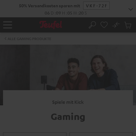
ZUM
50% Versandkosten sparen mit
VKF-72F
NHALT
RINGEN
06
D
:
09
H
:
05
M
:
19
S
No
Abs
Startseite
Suche
Artike
im
ALLE GAMING PRODUKTE
Waren
Spiele mit Kick
Gaming