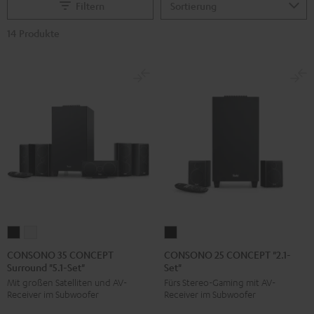
Filtern
14 Produkte
CONSONO
CONSONO
CONSONO
35
35
25
CONSONO 35 CONCEPT
CONSONO 25 CONCEPT "2.1-
Surround "5.1-Set"
Set"
CONCEPT
CONCEPT
CONCEPT
Mit großen Satelliten und AV-
Fürs Stereo-Gaming mit AV-
Surround
Surround
"2.1-
Receiver im Subwoofer
Receiver im Subwoofer
"5.1-
"5.1-
Set"