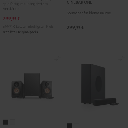
CINEBAR ONE
Black
White
spielfertig mit integriertem
3
3
Verstärker
Schwarz
Weiß
Soundbar für kleine Räume
799,
€
99
699,
99
€
Letzter niedrigster Preis
299,
€
99
99
899,
€
Originalpreis
ULTIMA
ULTIMA
CINEBAR
CINEBAR