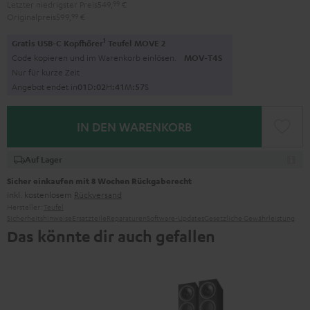
Letzter niedrigster Preis
549,
99
€
Originalpreis
599,
99
€
1
Gratis USB-C Kopfhörer
Teufel MOVE 2
Code kopieren und im Warenkorb einlösen.
MOV-T4S
Nur für kurze Zeit
Angebot endet in
0
1
D
:
0
2
H
:
4
1
M
:
5
6
S
IN DEN WARENKORB
Auf Lager
Sicher einkaufen mit 8 Wochen Rückgaberecht
inkl. kostenlosem
Rückversand
Hersteller:
Teufel
Sicherheitshinweise
Ersatzteile
Reparaturen
Software-Updates
Gesetzliche Gewährleistung
Das könnte dir auch gefallen