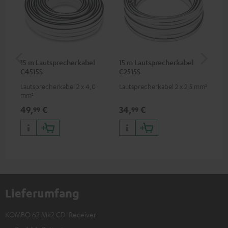
15 m Lautsprecherkabel
15 m Lautsprecherkabel
1,5
C4515S
C2515S
C7
Lautsprecherkabel 2 x 4,0
Lautsprecherkabel 2 x 2,5 mm²
Ver
mm²
Kab
mm
49,
€
34,
€
19
99
99
Lieferumfang
KOMBO 62 Mk2 CD-Receiver