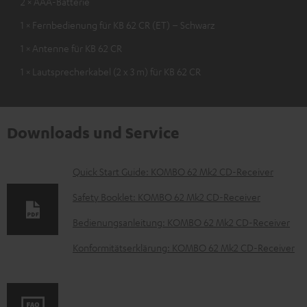
2 × AAA-Batterie
1 × Fernbedienung für KB 62 CR (ET) – Schwarz
1 × Antenne für KB 62 CR
1 × Lautsprecherkabel (2 x 3 m) für KB 62 CR
Downloads und Service
D
Quick Start Guide: KOMBO 62 Mk2 CD-Receiver
o
Safety Booklet: KOMBO 62 Mk2 CD-Receiver
k
Bedienungsanleitung: KOMBO 62 Mk2 CD-Receiver
u
Konformitätserklärung: KOMBO 62 Mk2 CD-Receiver
m
e
n