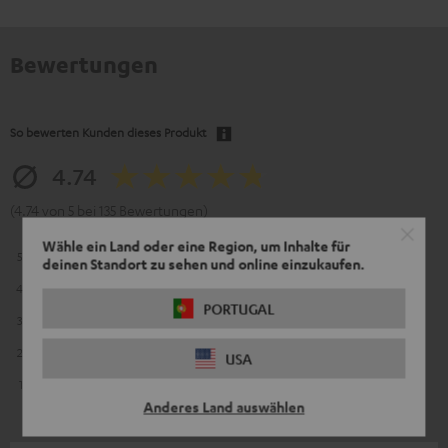
Bewertungen
So bewerten Kunden dieses Produkt
4.74
(4.74 von 5 bei 135 Bewertungen)
Wähle ein Land oder eine Region, um Inhalte für
5
106
deinen Standort zu sehen und online einzukaufen.
4
25
PORTUGAL
3
2
2
2
USA
1
0
Anderes Land auswählen