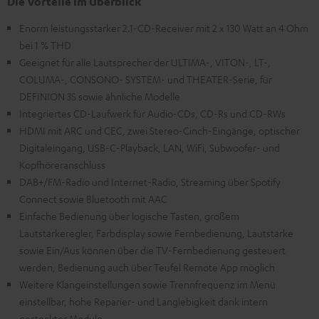
Die Vorteile im Überblick
Enorm leistungsstarker 2.1-CD-Receiver mit 2 x 130 Watt an 4 Ohm
bei 1 % THD
Geeignet für alle Lautsprecher der ULTIMA-, VITON-, LT-,
COLUMA-, CONSONO- SYSTEM- und THEATER-Serie, für
DEFINION 3S sowie ähnliche Modelle
Integriertes CD-Laufwerk für Audio-CDs, CD-Rs und CD-RWs
HDMI mit ARC und CEC, zwei Stereo-Cinch-Eingänge, optischer
Digitaleingang, USB-C-Playback, LAN, WiFi, Subwoofer- und
Kopfhöreranschluss
DAB+/FM-Radio und Internet-Radio, Streaming über Spotify
Connect sowie Bluetooth mit AAC
Einfache Bedienung über logische Tasten, großem
Lautstärkeregler, Farbdisplay sowie Fernbedienung, Lautstärke
sowie Ein/Aus können über die TV-Fernbedienung gesteuert
werden, Bedienung auch über Teufel Remote App möglich
Weitere Klangeinstellungen sowie Trennfrequenz im Menü
einstellbar, hohe Reparier- und Langlebigkeit dank intern
gesteckter Module