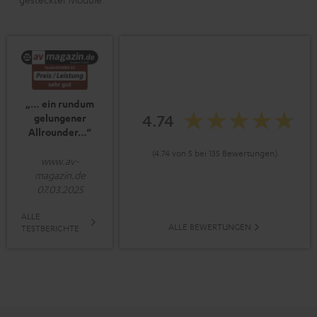
„… ein rundum
4.74
gelungener
Allrounder…“
(4.74 von 5 bei 135 Bewertungen)
www.av-
magazin.de
07.03.2025
ALLE
ALLE BEWERTUNGEN
TESTBERICHTE