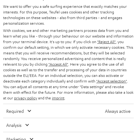
m
We want to offer you a safe surfing experience that exactly matches your
HEIMKINO
e
interests. For this purpose, Teufel uses cookies and other tracking
Unternehmen
technologies on these websites - also from third parties - and engages
l
personalization services.
HEIMKINO-KOMPLETTANLAGEN
SUPPORT
d
With cookies, we and other marketing partners process data from you and
Teufel Onlineshops
learn what you like - through your behaviour on our website and information
SOUNDBARS
u
from your terminal device. It's up to you: If you click on
"Reject All"
, you
KARRIERE
DEUTSCHLAND
confirm our default setting, in which we only activate necessary cookies. This
n
STEREO
means that you will receive recommendations, but they will be selected
PRESSE & MARKETING
g
randomly. You receive personalized advertising and content that is really
ÖSTERREICH
relevant to you by clicking
"Accept All"
. Here you agree to the use of all
SMART HOME
GESCHÄFTSKUNDEN
cookies as well as to the transfer and processing of your data in countries
outside the EU/EEA. For an individual selection, you can also activate or
SCHWEIZ
BLUETOOTH-LAUTSPRECHER
deactivate each category individually and confirm with
"Accept selection"
.
PARTNERPROGRAMM
You can adjust all consents at any time under "Data settings" and revoke
them with effect for the future. For more information, please also take a look
KOPFHÖRER
NIEDERLANDE
BLOG
at our
privacy policy
and the
imprint
.
BLUETOOTH-KOPFHÖRER
Required
Always active
NEWSLETTER
BELGIEN
STEREOANLAGEN
STORES
Analysis
FRANKREICH
LAUTSPRECHER
DEINE VORTEILE BEI TEUFEL
Marketing