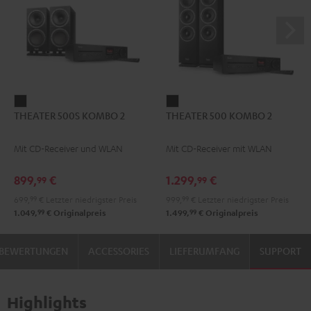
THEATER
THEATER
THEATER 500S KOMBO 2
THEATER 500 KOMBO 2
500S
500
KOMBO
KOMBO
Mit CD-Receiver und WLAN
Mit CD-Receiver mit WLAN
2
2
Schwarz
Schwarz
899,
€
1.299,
€
99
99
699,
99
€
Letzter niedrigster Preis
999,
99
€
Letzter niedrigster Preis
99
99
1.049,
€
Originalpreis
1.499,
€
Originalpreis
BEWERTUNGEN
ACCESSORIES
LIEFERUMFANG
SUPPORT
Highlights