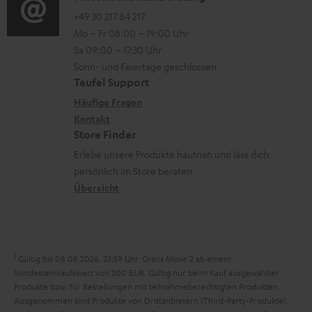
t
e
d
o
o
+49 30 217 84 217
i
n
e
Mo – Fr 08:00 – 19:00 Uhr
-
n
o
z
n
Sa 09:00 – 17:30 Uhr
L
t
n
u
Sonn- und Feiertage geschlossen
e
a
e
Teufel Support
m
x
k
n
Häufige Fragen
V
i
Kontakt
t
z
e
Store Finder
k
d
u
r
Erlebe unsere Produkte hautnah und lass dich
o
a
r
s
persönlich im Store beraten.
n
t
G
Übersicht
a
e
a
n
n
r
d
a
1
Gültig bis 08.08.2026, 23:59 Uhr. Gratis Move 2 ab einem
n
Mindesteinkaufswert von 300 EUR. Gültig nur beim Kauf ausgewählter
Produkte bzw. für Bestellungen mit teilnahmeberechtigten Produkten.
t
Ausgenommen sind Produkte von Drittanbietern (Third-Party-Produkte).