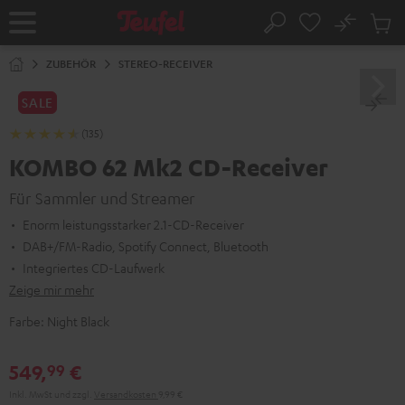
ZUM
NHALT
No
Abs
Startseite
Suche
RINGEN
Artike
im
ZUBEHÖR
STEREO-RECEIVER
Waren
SALE
(135)
KOMBO 62 Mk2 CD-Receiver
Für Sammler und Streamer
Enorm leistungsstarker 2.1-CD-Receiver
DAB+/FM-Radio, Spotify Connect, Bluetooth
Integriertes CD-Laufwerk
Zeige mir mehr
Farbe:
Night Black
549,
€
99
Inkl. MwSt
und zzgl.
Versandkosten
9,99 €