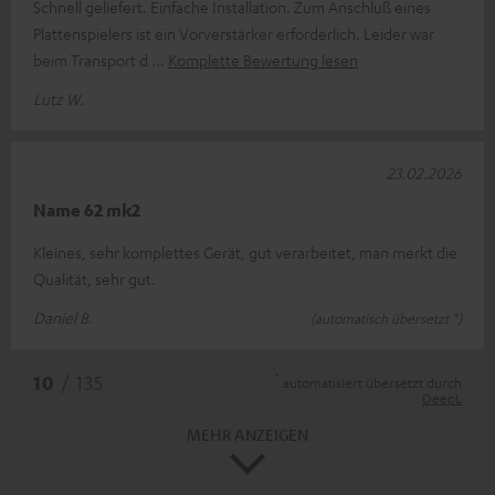
Schnell geliefert. Einfache Installation. Zum Anschluß eines
Plattenspielers ist ein Vorverstärker erforderlich. Leider war
beim Transport d
Komplette Bewertung lesen
Lutz W.
23.02.2026
Name 62 mk2
Kleines, sehr komplettes Gerät, gut verarbeitet, man merkt die
Qualität, sehr gut.
Daniel B.
(automatisch übersetzt *)
*
10
/ 135
automatisiert übersetzt durch
DeepL
MEHR ANZEIGEN