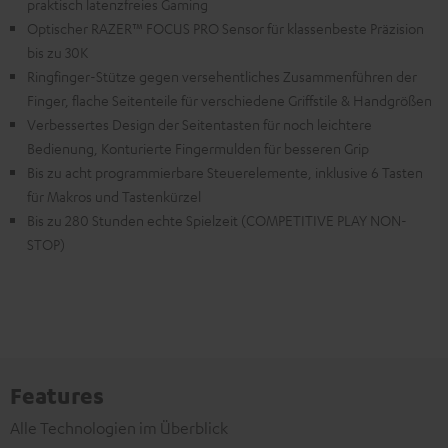
praktisch latenzfreies Gaming
Optischer RAZER™ FOCUS PRO Sensor für klassenbeste Präzision
bis zu 30K
Ringfinger-Stütze gegen versehentliches Zusammenführen der
Finger, flache Seitenteile für verschiedene Griffstile & Handgrößen
Verbessertes Design der Seitentasten für noch leichtere
Bedienung, Konturierte Fingermulden für besseren Grip
Bis zu acht programmierbare Steuerelemente, inklusive 6 Tasten
für Makros und Tastenkürzel
Bis zu 280 Stunden echte Spielzeit (COMPETITIVE PLAY NON-
STOP)
Features
Alle Technologien im Überblick