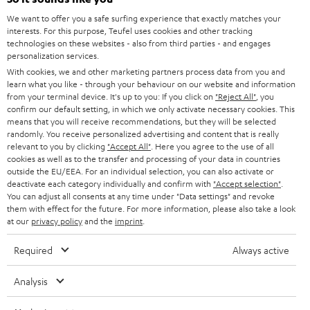
HEIMKINO-KOMPLETTANLAGEN
SUPPORT
d
Teufel Onlineshops
We want to offer you a safe surfing experience that exactly matches your
interests. For this purpose, Teufel uses cookies and other tracking
SOUNDBARS
u
KARRIERE
technologies on these websites - also from third parties - and engages
DEUTSCHLAND
personalization services.
n
STEREO
With cookies, we and other marketing partners process data from you and
PRESSE & MARKETING
g
learn what you like - through your behaviour on our website and information
ÖSTERREICH
SMART HOME
from your terminal device. It's up to you: If you click on
"Reject All"
, you
GESCHÄFTSKUNDEN
confirm our default setting, in which we only activate necessary cookies. This
means that you will receive recommendations, but they will be selected
SCHWEIZ
BLUETOOTH-LAUTSPRECHER
PARTNERPROGRAMM
randomly. You receive personalized advertising and content that is really
relevant to you by clicking
"Accept All"
. Here you agree to the use of all
KOPFHÖRER
cookies as well as to the transfer and processing of your data in countries
NIEDERLANDE
BLOG
outside the EU/EEA. For an individual selection, you can also activate or
deactivate each category individually and confirm with
"Accept selection"
.
BLUETOOTH-KOPFHÖRER
NEWSLETTER
You can adjust all consents at any time under "Data settings" and revoke
BELGIEN
them with effect for the future. For more information, please also take a look
STEREOANLAGEN
at our
privacy policy
and the
imprint
.
STORES
FRANKREICH
LAUTSPRECHER
Required
Always active
DEINE VORTEILE BEI TEUFEL
POLEN
ULTIMA-SERIE
Analysis
TEUFEL STORY
Technische Änderungen, Tippfehler und Irrtum vorbehalten. Das auf unseren
IN-EAR-KOPFHÖRER