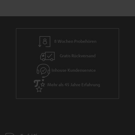
a
n
t
i
e
8 Wochen Probehören
Gratis Rückversand
Inhouse Kundenservice
Mehr als 45 Jahre Erfahrung