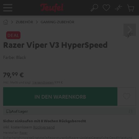
ZUM
NHALT
No
Abs
Startseite
Suche
RINGEN
Artike
im
ZUBEHÖR
GAMING-ZUBEHÖR
Waren
DEAL
Razer Viper V3 HyperSpeed
Farbe:
Black
79,
€
99
Inkl. MwSt
und zzgl.
Versandkosten
9,99 €
IN DEN WARENKORB
Auf Lager
Sicher einkaufen mit 8 Wochen Rückgaberecht
inkl. kostenlosem
Rückversand
Hersteller:
Razer
Sicherheitshinweise
Ersatzteile
Reparaturen
Software-Updates
Gesetzliche Gewährleistung