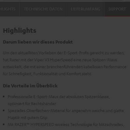
HLIGHTS
TECHNISCHE DATEN
LIEFERUMFANG
SUPPORT
Highlights
Darum lieben wir dieses Produkt
Um den aktuellsten Vorlieben der E-Sport-Profis gerecht zu werden,
hat Razer mit der Viper V3 HyperSpeed eine neue Spitzen-Maus
entwickelt, die mit einer branchenführenden kabellosen Performance
für Schnelligkeit, Funktionalität und Komfort steht.
Die Vorteile im Überblick
Professionelle E-Sport-Maus der absoluten Spitzenklasse,
optimiert für Rechtshänder
Spezielles Oberflächen-Material für angenehm weiche und glatte
Haptik mit gutem Grip
Mit RAZER™ HYPERSPEED wireless Technologie für blitzschnelles,