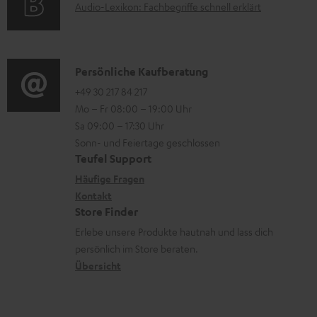
n
A
Audio-Lexikon: Fachbegriffe schnell erklärt
r
i
t
u
m
o
e
d
a
n
r
i
K
Persönliche Kaufberatung
t
e
l
o
o
+49 30 217 84 217
i
n
Mo – Fr 08:00 – 19:00 Uhr
a
-
n
o
z
Sa 09:00 – 17:30 Uhr
d
L
t
n
u
Sonn- und Feiertage geschlossen
e
e
a
e
Teufel Support
m
n
x
k
n
Häufige Fragen
V
i
Kontakt
t
z
e
Store Finder
k
d
u
r
Erlebe unsere Produkte hautnah und lass dich
o
a
r
s
persönlich im Store beraten.
n
t
G
Übersicht
a
e
a
n
n
r
d