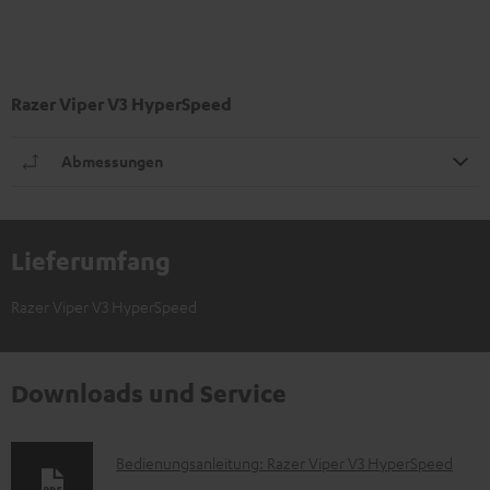
Razer Viper V3 HyperSpeed
Abmessungen
Lieferumfang
Razer Viper V3 HyperSpeed
Downloads und Service
D
Bedienungsanleitung: Razer Viper V3 HyperSpeed