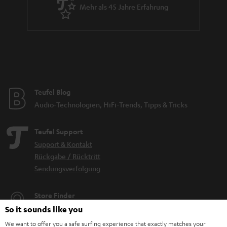
Mehr als 45 Jahre Erfahrung
Teufel Blog
Audio-Technologien, HiFi-Trends, Tipps & Tricks
Teufel Support
Support & Kontakt
Rückgabe / Rücktritt
Sendungsverfolgung
Store Finder
Erlebe unsere Produkte hautnah und lass dich persönlich
So it sounds like you
im Store beraten.
We want to offer you a safe surfing experience that exactly matches your