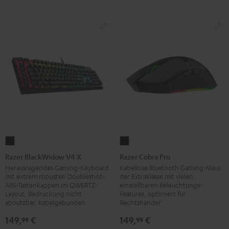
Razer
Razer
BlackWidow
Cobra
Razer BlackWidow V4 X
Razer Cobra Pro
V4
Pro
Herausragendes Gaming-Keyboard
Kabellose Bluetooth Gaming-Maus
mit extrem robusten Doubleshot-
der Extraklasse mit vielen
X
Black
ABS-Tastenkappen im QWERTZ-
einstellbaren Beleuchtungs-
Black
Layout, Bedruckung nicht
Features, optimiert für
abnutzbar, kabelgebunden
Rechtshänder
149,
€
149,
€
99
99