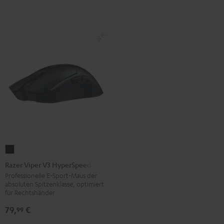
Razer
Viper
Razer Viper V3 HyperSpeed
V3
Professionelle E-Sport-Maus der
absoluten Spitzenklasse, optimiert
HyperSpeed
für Rechtshänder
Black
79,
€
99