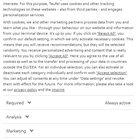
interests. For this purpose, Teufel uses cookies and other tracking
technologies on these websites - also from third parties - and engages
personalization services.
With cookies, we and other marketing partners process data from you and
learn what you like - through your behaviour on our website and information
BIS ZU
from your terminal device. It's up to you: If you click on
"Reject All"
, you
45 €
confirm our default setting, in which we only activate necessary cookies. This
means that you will receive recommendations, but they will be selected
RABATT
randomly. You receive personalized advertising and content that is really
relevant to you by clicking
"Accept All"
. Here you agree to the use of all
cookies as well as to the transfer and processing of your data in countries
N
Wähle deinen Gutschein!
outside the EU/EEA. For an individual selection, you can also activate or
Melde dich für den Newsletter an und erhalte bis zu
e
deactivate each category individually and confirm with
"Accept selection"
.
You can adjust all consents at any time under "Data settings" and revoke
45 € als Dankeschön.
w
them with effect for the future. For more information, please also take a look
at our
privacy policy
and the
imprint
.
s
JETZT
EMAIL
l
Required
Always active
ANME
WIDGET
e
Analysis
t
t
Marketing
e