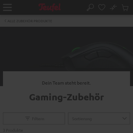
ZUM
NHALT
No
Abs
Startseite
Suche
RINGEN
Artike
im
ALLE ZUBEHÖR PRODUKTE
Waren
Dein Team steht bereit.
Gaming-Zubehör
Filtern
3 Produkte