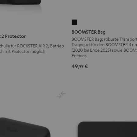
BOOMSTER
Bag
BOOMSTER Bag
2 Protector
Schwarz
BOOMSTER Bag: robuste Transport
Tragegurt für den BOOMSTER 4 
hülle für ROCKSTER AIR 2, Betrieb
(2020 bis Ende 2025) sowie BOOM
ch mit Protector möglich
Editions
49,
€
99