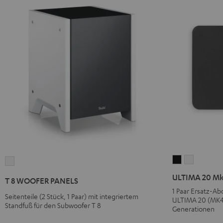
ULTIMA
ULTIMA
T
20
20
8
ULTIMA 20 Mk
T 8 WOOFER PANELS
Mk4
Mk4
WOOFER
1 Paar Ersatz-A
Abdeckung
Abdecku
Seitenteile (2 Stück, 1 Paar) mit integriertem
PANELS
ULTIMA 20 (MK4),
Standfuß für den Subwoofer T 8
(Paar)
(Paar)
Generationen
Weiß
Schwarz
Weiß