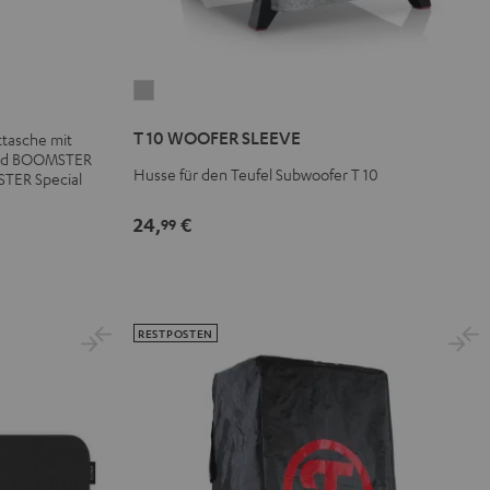
T
10
T 10 WOOFER SLEEVE
tasche mit
WOOFER
und BOOMSTER
SLEEVE
Husse für den Teufel Subwoofer T 10
STER Special
Grau
24,
€
99
RESTPOSTEN