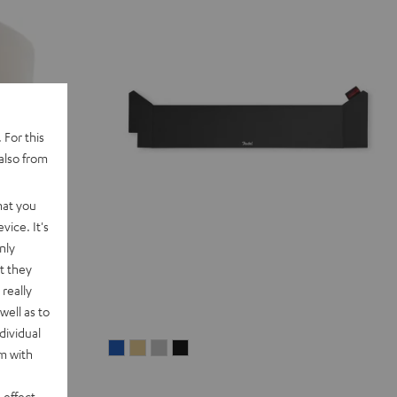
 For this
also from
hat you
vice. It's
nly
t they
really
well as to
dividual
MUSICSTATION
MUSICSTATION
MUSICSTATION
MUSICSTATION
rm with
Cover
Cover
Cover
Cover
Blau
Gelb
Grau
Schwarz
 effect