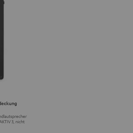
deckung
ndlautsprecher
KTIV 3, nicht