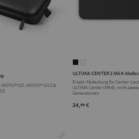
ULTIMA
ULTIMA
CENTER
CENTER
ULTIMA CENTER 2 Mk4 Abde
ag
2
2
Ersatz-Abdeckung für Center-Lau
Mk4
Mk4
ür MOTIV® GO, MOTIV® GO 2 &
ULTIMA Center (MK4), nicht passen
ICE
Abdeckung
Abdeckung
Generationen
Schwarz
Weiß
24,
€
99