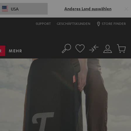
Anderes Land auswählen
USA
SUPPORT
GESCHÄFTSKUNDEN
STORE FINDER
No
R
MEHR
Suche
Mein
Artikel
Konto
im
Warenk