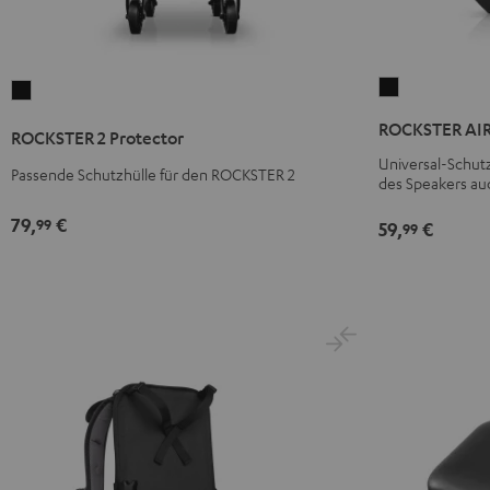
ROCKSTER
ROCKSTER
AIR
2
ROCKSTER AIR 
ROCKSTER 2 Protector
2
Protector
Universal-Schutz
Protector
Schwarz
Passende Schutzhülle für den ROCKSTER 2
des Speakers au
Schwarz
79,
€
99
59,
€
99