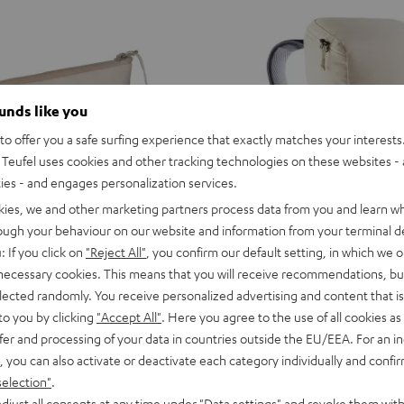
ounds like you
o offer you a safe surfing experience that exactly matches your interests.
Teufel uses cookies and other tracking technologies on these websites - 
ties - and engages personalization services.
kies, we and other marketing partners process data from you and learn w
rough your behaviour on our website and information from your terminal de
: If you click on
"Reject All"
, you confirm our default setting, in which we o
 necessary cookies. This means that you will receive recommendations, bu
elected randomly. You receive personalized advertising and content that is 
to you by clicking
"Accept All"
. Here you agree to the use of all cookies as 
fer and processing of your data in countries outside the EU/EEA. For an in
, you can also activate or deactivate each category individually and confi
selection"
.
djust all consents at any time under "Data settings" and revoke them with