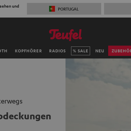
 sehen und
PORTUGAL
OTH
KOPFHÖRER
RADIOS
SALE
NEU
ZUBEHÖ
terwegs
Abdeckungen