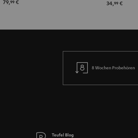
79,
€
99
34,
€
99
8 Wochen Probehören
Teufel Blog