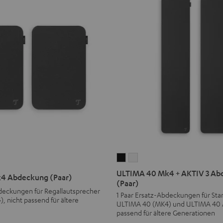
ULTIMA
ULTIMA
40
40
ULTIMA 40 Mk4 + AKTIV 3 Ab
4 Abdeckung (Paar)
Mk4
Mk4
(Paar)
bdeckungen für Regallautsprecher
+
+
1 Paar Ersatz-Abdeckungen für Sta
ng
 nicht passend für ältere
ULTIMA 40 (MK4) und ULTIMA 40 A
AKTIV
AKTIV
passend für ältere Generationen
3
3