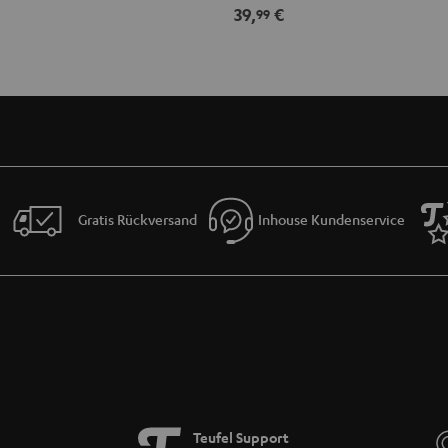
39,
€
Abdeckung
Abdeckung
99
(Paar)
(Paar)
Schwarz
Weiß
Gratis Rückversand
Inhouse Kundenservice
Teufel Support