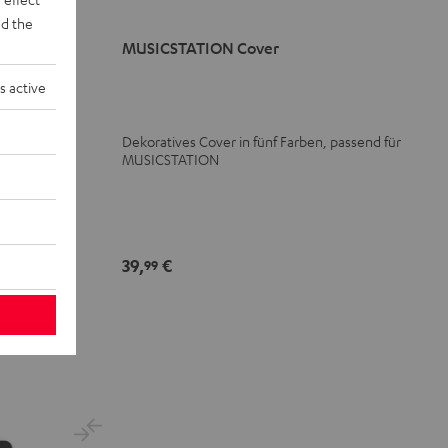
d the
MUSICSTATION Cover
s active
Dekoratives Cover in fünf Farben, passend für
MUSICSTATION
ypack
39,
€
egrierter,
99
 SUPREME ON