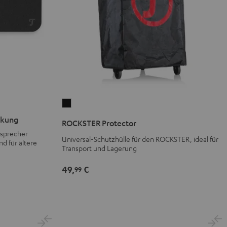
ROCKSTER
Protector
ckung
ROCKSTER Protector
Schwarz
tsprecher
Universal-Schutzhülle für den ROCKSTER, ideal für
d für ältere
Transport und Lagerung
49,
€
99