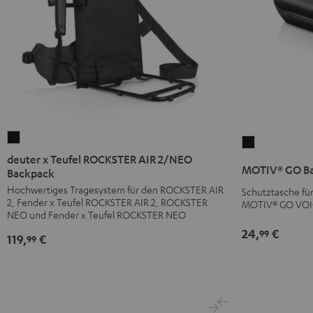
deuter
MOTIV®
x
deuter x Teufel ROCKSTER AIR 2/NEO
GO
MOTIV® GO B
Teufel
Backpack
Bag
ROCKSTER
Hochwertiges Tragesystem für den ROCKSTER AIR
Schutztasche f
Schwarz
2, Fender x Teufel ROCKSTER AIR 2, ROCKSTER
MOTIV® GO VO
AIR
NEO und Fender x Teufel ROCKSTER NEO
2/NEO
24,
€
99
119,
€
Backpack
99
Schwarz