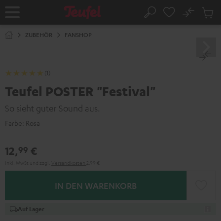
ZUM
NHALT
No
Abs
Startseite
Suche
RINGEN
Artike
im
ZUBEHÖR
FANSHOP
Waren
(1)
Teufel POSTER "Festival"
So sieht guter Sound aus.
Farbe:
Rosa
12,
€
99
Inkl. MwSt
und zzgl.
Versandkosten
2,99 €
IN DEN WARENKORB
Auf Lager