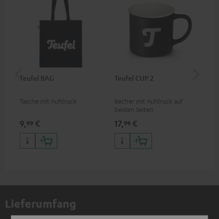
Teufel BAG
Teufel CUP 2
Teu
Tasche mit Aufdruck
Becher mit Aufdruck auf
Sna
beiden Seiten
Log
9,
€
17,
€
24
99
99
Lieferumfang