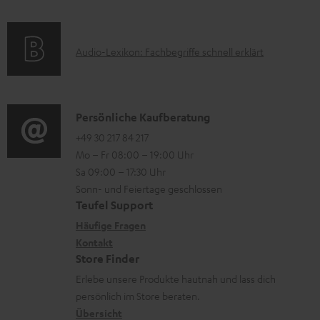
f
a
s
o
t
A
Audio-Lexikon: Fachbegriffe schnell erklärt
r
i
u
m
o
d
a
n
i
K
Persönliche Kaufberatung
t
e
o
o
+49 30 217 84 217
i
n
Mo – Fr 08:00 – 19:00 Uhr
-
n
o
z
Sa 09:00 – 17:30 Uhr
L
t
n
u
Sonn- und Feiertage geschlossen
e
a
e
Teufel Support
m
x
k
n
Häufige Fragen
V
i
Kontakt
t
z
e
Store Finder
k
d
u
r
Erlebe unsere Produkte hautnah und lass dich
o
a
r
s
persönlich im Store beraten.
n
t
G
Übersicht
a