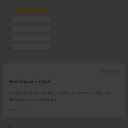
5
1
4
0
3
0
2
0
1
0
02.05.2025
Noch besser in Real
Schaut schon cool aus auf den Bildern, aber in echt kommen
die Farben noch besser aus!
Dominik L.
1
/ 1