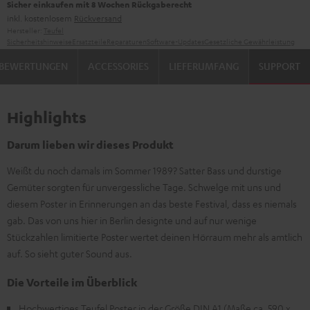
Sicher einkaufen mit 8 Wochen Rückgaberecht
inkl. kostenlosem
Rückversand
Hersteller:
Teufel
Sicherheitshinweise
Ersatzteile
Reparaturen
Software-Updates
Gesetzliche Gewährleistung
BEWERTUNGEN
ACCESSORIES
LIEFERUMFANG
SUPPORT
Highlights
Darum lieben wir dieses Produkt
Weißt du noch damals im Sommer 1989? Satter Bass und durstige
Gemüter sorgten für unvergessliche Tage. Schwelge mit uns und
diesem Poster in Erinnerungen an das beste Festival, dass es niemals
gab. Das von uns hier in Berlin designte und auf nur wenige
Stückzahlen limitierte Poster wertet deinen Hörraum mehr als amtlich
auf. So sieht guter Sound aus.
Die Vorteile im Überblick
Hochwertiges Teufel Poster in der Größe DIN A1 (Maße ca. 590 x