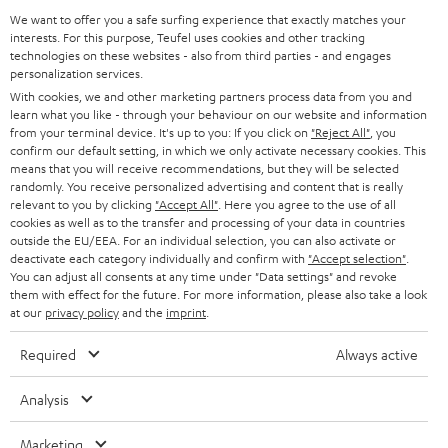
SUPPORT
d
Teufel Onlineshops
We want to offer you a safe surfing experience that exactly matches your
interests. For this purpose, Teufel uses cookies and other tracking
SOUNDBARS
u
KARRIERE
technologies on these websites - also from third parties - and engages
DEUTSCHLAND
personalization services.
n
STEREO
With cookies, we and other marketing partners process data from you and
PRESSE & MARKETING
g
learn what you like - through your behaviour on our website and information
ÖSTERREICH
SMART HOME
from your terminal device. It's up to you: If you click on
"Reject All"
, you
GESCHÄFTSKUNDEN
confirm our default setting, in which we only activate necessary cookies. This
means that you will receive recommendations, but they will be selected
SCHWEIZ
BLUETOOTH-LAUTSPRECHER
PARTNERPROGRAMM
randomly. You receive personalized advertising and content that is really
relevant to you by clicking
"Accept All"
. Here you agree to the use of all
KOPFHÖRER
cookies as well as to the transfer and processing of your data in countries
NIEDERLANDE
BLOG
outside the EU/EEA. For an individual selection, you can also activate or
deactivate each category individually and confirm with
"Accept selection"
.
BLUETOOTH-KOPFHÖRER
NEWSLETTER
You can adjust all consents at any time under "Data settings" and revoke
BELGIEN
them with effect for the future. For more information, please also take a look
STEREOANLAGEN
at our
privacy policy
and the
imprint
.
STORES
FRANKREICH
LAUTSPRECHER
Required
Always active
DEINE VORTEILE BEI TEUFEL
POLEN
ULTIMA-SERIE
Analysis
TEUFEL STORY
Technische Änderungen, Tippfehler und Irrtum vorbehalten. Das auf unseren
IN-EAR-KOPFHÖRER
Marketing
SPANIEN