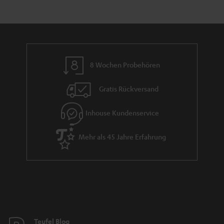
e
a
n
n
r
d
a
n
8 Wochen Probehören
t
i
Gratis Rückversand
e
Inhouse Kundenservice
Mehr als 45 Jahre Erfahrung
Teufel Blog