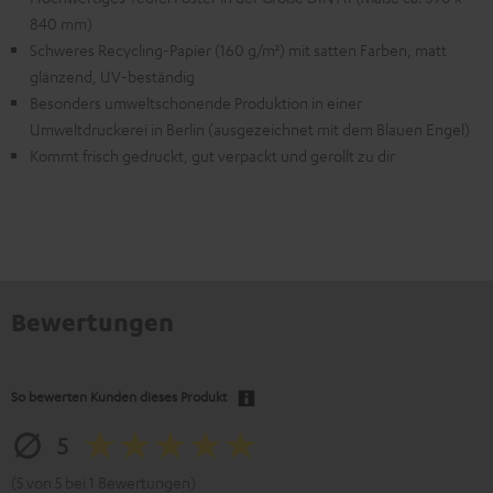
840 mm)
Schweres Recycling-Papier (160 g/m²) mit satten Farben, matt
glänzend, UV-beständig
Besonders umweltschonende Produktion in einer
Umweltdruckerei in Berlin (ausgezeichnet mit dem Blauen Engel)
Kommt frisch gedruckt, gut verpackt und gerollt zu dir
Bewertungen
So bewerten Kunden dieses Produkt
5
(5 von 5 bei 1 Bewertungen)