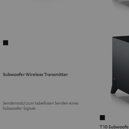
Subwoofer
Wireless
Transmitter
Schwarz
Subwoofer Wireless Transmitter
Sendemodul zum kabellosen Senden eines
Subwoofer-Signals
T
10
T 10 Subwoofe