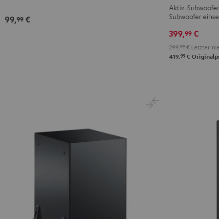
Subwoofer
Aktiv-Subwoofer:
Subwoofer einse
Schwarz
99,
€
99
399,
€
99
299,
99
€
Letzter nie
99
419,
€
Originalp