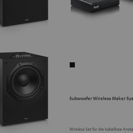
Subwoofer
Wireless
Maker
System
6
Subwoofer Wireless Maker Sy
THX
Schwarz
Wireless Set für die kabellose Ans