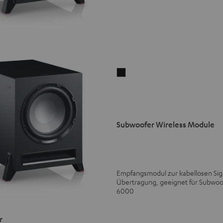
Subwoofer
Wireless
Module
Schwarz
Version
Subwoofer Wireless Module
Empfangsmodul zur kabellosen Sig
Übertragung, geeignet für Subwoo
6000
r