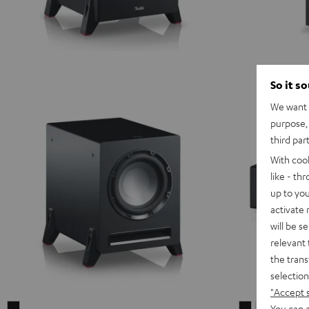
So it s
We want t
purpose, 
third par
With coo
like - th
up to you
activate
will be s
relevant 
the trans
selection
"Accept 
You can a
T
T
T