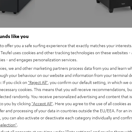
ounds like you
o offer you a safe surfing experience that exactly matches your interests.
Teufel uses cookies and other tracking technologies on these websites - 
ties - and engages personalization services.
kies, we and other marketing partners process data from you and learn w
rough your behaviour on our website and information from your terminal de
: If you click on
"Reject All"
, you confirm our default setting, in which we o
 necessary cookies. This means that you will receive recommendations, bu
elected randomly. You receive personalized advertising and content that is 
to you by clicking
"Accept All"
. Here you agree to the use of all cookies as 
fer and processing of your data in countries outside the EU/EEA. For an in
, you can also activate or deactivate each category individually and confi
selection"
.
CONCEPT
djust all consents at any time under "Data settings" and revoke them with