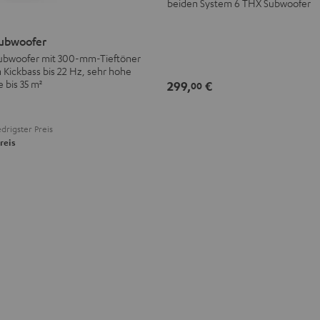
beiden System 6 THX Subwoofer
ubwoofer
ubwoofer mit 300-mm-Tieftöner
n Kickbass bis 22 Hz, sehr hohe
 bis 35 m²
299,
€
00
drigster Preis
reis