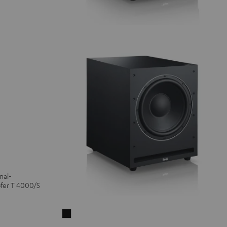
nal-
fer T 4000/S
Aktiv-
Subwoofer