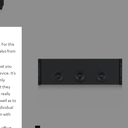
 For this
also from
hat you
vice. It's
nly
t they
really
well as to
dividual
rm with
 effect