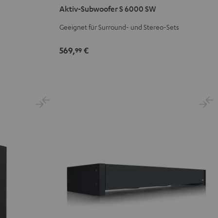
Aktiv-Subwoofer S 6000 SW
S
6000
Geeignet für Surround- und Stereo-Sets
SW
Schwarz
569,
€
99