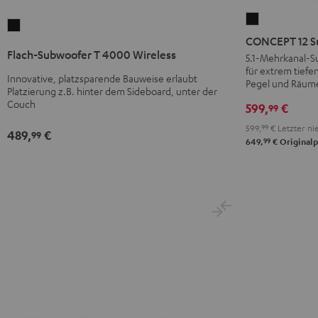
CONCEPT
Flach-
12
CONCEPT 12 S
Subwoofer
Subwoofer
Flach-Subwoofer T 4000 Wireless
5.1-Mehrkanal-S
T
für extrem tiefe
Schwarz
4000
Innovative, platzsparende Bauweise erlaubt
Pegel und Räume
Platzierung z.B. hinter dem Sideboard, unter der
Wireless
Couch
599,
€
99
Schwarz
599,
99
€
Letzter nie
489,
€
99
99
649,
€
Originalp