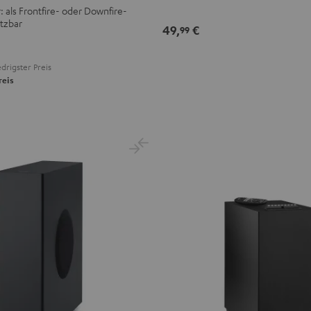
 als Frontfire- oder Downfire-
tzbar
49,
€
99
drigster Preis
reis