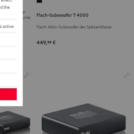
Flach-
d the
Subwoofer
-mm-Tieftöner
Flach-Subwoofer T 4000
T
e Pegel und Räume
4000
s active
Flach-Aktiv-Subwoofer der Spitzenklasse
Schwarz
449,
€
99