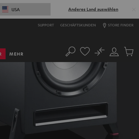
Anderes Land auswählen
USA
SUPPORT
GESCHÄFTSKUNDEN
STORE FINDER
No
R
MEHR
Suche
Mein
Artikel
Konto
im
Warenk