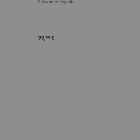
Subwoofer-Signals
99,
€
99