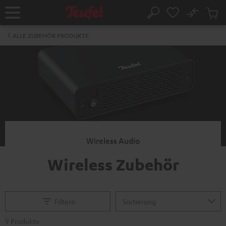
ZUM
NHALT
No
Abs
Startseite
Suche
RINGEN
Artike
im
ALLE ZUBEHÖR PRODUKTE
Waren
Wireless Audio
Wireless Zubehör
Filtern
9 Produkte