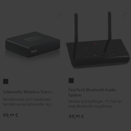
FeinTech
Subwoofer
Bluetooth
Wireless
FeinTech Bluetooth Audio
Subwoofer Wireless Transmitter
System
Audio
Transmitter
Sendemodul zum kabellosen
Sender & Empfänger, TV-Ton an
System
Schwarz
Senden eines Subwoofer-Signals
zwei Bluetooth-Kopfhörer
Schwarz
99,
€
99
49,
€
99