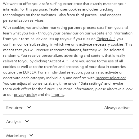
l
We want to offer you a safe surfing experience that exactly matches your
HEIMKINO-KOMPLETTANLAGEN
interests. For this purpose, Teufel uses cookies and other tracking
SUPPORT
d
Teufel Onlineshops
technologies on these websites - also from third parties - and engages
personalization services.
SOUNDBARS
u
KARRIERE
With cookies, we and other marketing partners process data from you and
DEUTSCHLAND
n
learn what you like - through your behaviour on our website and information
STEREO
PRESSE & MARKETING
from your terminal device. It's up to you: If you click on
"Reject All"
, you
g
confirm our default setting, in which we only activate necessary cookies. This
ÖSTERREICH
SMART HOME
means that you will receive recommendations, but they will be selected
GESCHÄFTSKUNDEN
randomly. You receive personalized advertising and content that is really
relevant to you by clicking
"Accept All"
. Here you agree to the use of all
SCHWEIZ
BLUETOOTH-LAUTSPRECHER
PARTNERPROGRAMM
cookies as well as to the transfer and processing of your data in countries
outside the EU/EEA. For an individual selection, you can also activate or
KOPFHÖRER
deactivate each category individually and confirm with
"Accept selection"
.
NIEDERLANDE
BLOG
You can adjust all consents at any time under "Data settings" and revoke
them with effect for the future. For more information, please also take a look
BLUETOOTH-KOPFHÖRER
NEWSLETTER
at our
privacy policy
and the
imprint
.
BELGIEN
STEREOANLAGEN
STORES
Required
Always active
FRANKREICH
LAUTSPRECHER
DEINE VORTEILE BEI TEUFEL
Analysis
POLEN
ULTIMA-SERIE
TEUFEL STORY
Marketing