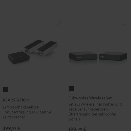
Subwoofer
REARSTATION
Wireless
Schwarz
Subwoofer Wireless Set
REARSTATION
Set
Set aus Wireless Transmitter und
Ermöglicht kabellose
Receiver zur kabellosen
Schwarz
Tonübertragung an 2 passive
Übertragung des Subwoofer-
Lautsprecher
Signals
399,
€
99
199,
€
00