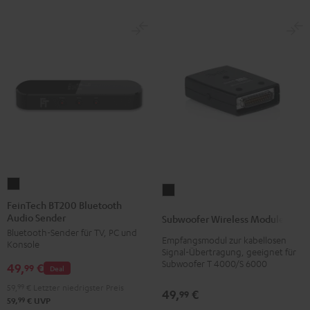
FeinTech
Subwoofer
BT200
FeinTech BT200 Bluetooth
Wireless
Audio Sender
Bluetooth
Subwoofer Wireless Module
Module
Bluetooth-Sender für TV, PC und
Audio
Empfangsmodul zur kabellosen
Schwarz
Konsole
Sender
Signal-Übertragung, geeignet für
Version
Subwoofer T 4000/S 6000
49,
€
Schwarz
99
Deal
59,
99
€
Letzter niedrigster Preis
49,
€
99
99
59,
€
UVP