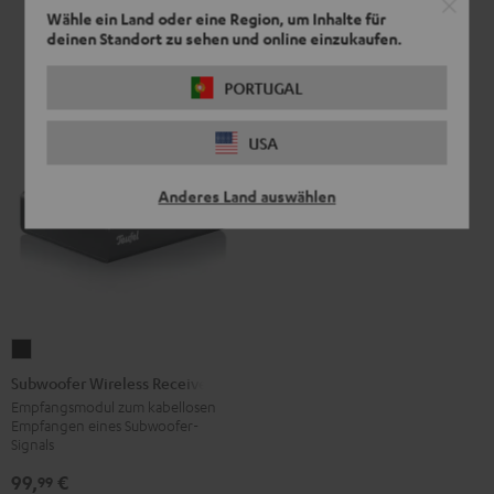
299,
€
Schwarz
Wähle ein Land oder eine Region, um Inhalte für
deinen Standort zu sehen und online einzukaufen.
PORTUGAL
USA
Anderes Land auswählen
Subwoofer
Wireless
Subwoofer Wireless Receiver
Receiver
Empfangsmodul zum kabellosen
Empfangen eines Subwoofer-
Schwarz
Signals
99,
€
99