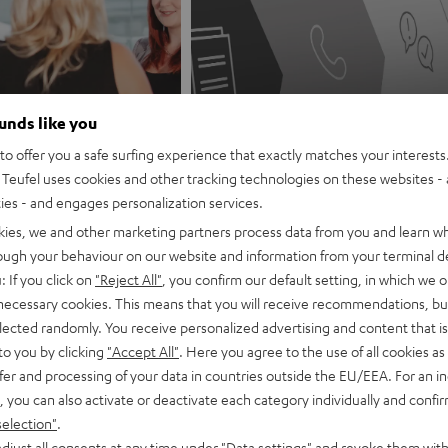
ounds like you
o offer you a safe surfing experience that exactly matches your interests.
Jobs
Bewerbungsprozess
Teufel uses cookies and other tracking technologies on these websites - 
ties - and engages personalization services.
kies, we and other marketing partners process data from you and learn w
rough your behaviour on our website and information from your terminal de
: If you click on
"Reject All"
, you confirm our default setting, in which we o
 necessary cookies. This means that you will receive recommendations, bu
elected randomly. You receive personalized advertising and content that is 
to you by clicking
"Accept All"
. Here you agree to the use of all cookies as 
fer and processing of your data in countries outside the EU/EEA. For an in
, you can also activate or deactivate each category individually and confi
selection"
.
djust all consents at any time under "Data settings" and revoke them with