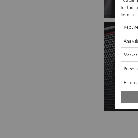
for the f
imprint
.
Requir
Analysi
Market
Persona
Externa