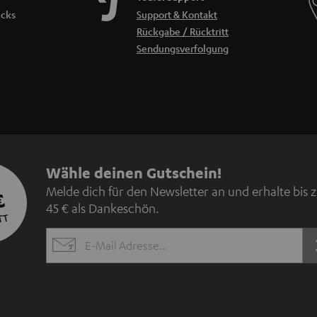
icks
Support & Kontakt
Rückgabe / Rücktritt
Sendungsverfolgung
N
Wähle deinen Gutschein!
Melde dich für den Newsletter an und erhalte bis 
€
e
45 € als Dankeschön.
TT
w
EMAIL
s
WIDGET
l