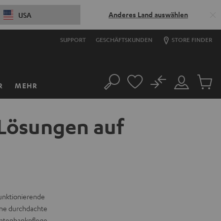
Anderes Land auswählen
USA
SUPPORT
GESCHÄFTSKUNDEN
STORE FINDER
No
R
MEHR
Suche
Mein
Artikel
Konto
im
Warenk
 Lösungen auf
funktionierende
eine durchdachte
 Datenbankpflege