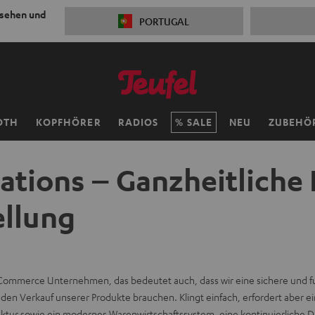
 sehen und
PORTUGAL
OTH
KOPFHÖRER
RADIOS
SALE
NEU
ZUBEHÖ
ations – Ganzheitliche
ellung
e-Commerce Unternehmen, das bedeutet auch, dass wir eine sichere und 
r den Verkauf unserer Produkte brauchen. Klingt einfach, erfordert aber 
truktur sowie ein modernes Warenwirtschaftssystem, eine kontinuierliche