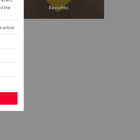
d the
Benefits
s active