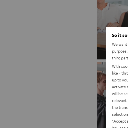
So it s
We want t
purpose, 
third par
With coo
like - th
up to you
activate
will be s
relevant 
the trans
selection
"Accept 
You can a