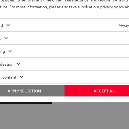
uture. For more information, please also take a look at our
privacy policy
an
Teams
Unternehmenskultur
ed
Alway
s
ing
lization
l content
APPLY SELECTION
ACCEPT ALL
FAQ