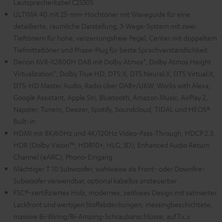
Lautsprecherkabel C2530S
ULTIMA 40 mit 25-mm-Hochtöner mit Waveguide für eine
detaillierte, räumliche Darstellung, 3-Wege-System mit zwei
Tieftönern für hohe, verzerrungsfreie Pegel, Center mit doppeltem
Tiefmitteltöner und Phase-Plug für beste Sprachverständlichkeit
Denon AVR-X2800H DAB mit Dolby Atmos*, Dolby Atmos Height
Virtualization*, Dolby True HD, DTS:X, DTS Neural:X, DTS Virtual:X,
DTS-HD Master Audio, Radio über DAB+/UKW, Works with Alexa,
Google Assistant, Apple Siri, Bluetooth, Amazon Music, AirPlay 2,
Napster, TuneIn, Deezer, Spotify, Soundcloud, TIDAL und HEOS®
Built-in
HDMI mit 8K/60Hz und 4K/120Hz Video-Pass-Through, HDCP 2.3,
HDR (Dolby Vision™, HDR10+, HLG, 3D), Enhanced Audio Return
Channel (eARC), Phono-Eingang
Mächtiger T 10 Subwoofer, wahlweise als Front- oder Downfire-
Subwoofer verwendbar, optional kabellos ansteuerbar
FSC®-zertifiziertes Holz, modernes, zeitloses Design mit satinierter
Lackfront und wertigen Stoffabdeckungen, messingbeschichtete,
massive Bi-Wiring/Bi-Amping-Schraubanschlüsse, auf 7.x.x