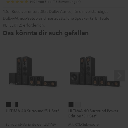
(4.94 von 5 bei 116 Bewertungen)
*Der Receiver unterstützt Dolby Atmos; für ein vollständiges
Dolby‑Atmos‑Setup sind hier zusätzliche Speaker (z. B. Teufel
REFLEKT 2) erforderlich.
Das könnte dir auch gefallen
ULTIMA
ULTIMA
ULTIMA
ULTIMA
ULTIMA 40 Surround "5.1-Set"
ULTIMA 40 Surround Power
40
40
40
40
Edition "5.1-Set"
Surround
Surround
Surround
Surround
Surround-Variante der ULTIMA
Mit XXL-Subwoofer
"5.1-
"5.1-
Power
Power