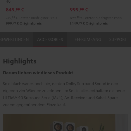
40
Set"
Set"
Edition
Edition
849,
€
999,
€
99
99
Schwarz
Weiß
"5.1-
"5.1-
749,
99
€
Letzter niedrigster Preis
899,
99
€
Letzter niedrigster Preis
/
Set"
Set"
99
99
999,
€
Originalpreis
1.149,
€
Originalpreis
Schwarz
Schwarz
Weiß
BEWERTUNGEN
ACCESSORIES
LIEFERUMFANG
SUPPORT
Highlights
Darum lieben wir dieses Produkt
So einfach war es noch nie, echten Dolby Surround Sound in den
eigenen vier Wänden zu erleben. Im Set ist alles enthalten: die neue
ULTIMA 40 Surround Serie (Mk4), AV-Receiver und Kabel. Spare
zudem gegenüber dem Einzelkauf.