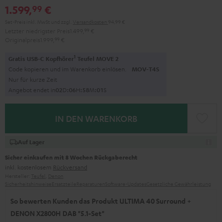
1.599,
€
99
Schwarz
Set-Preis inkl. MwSt
und zzgl.
Versandkosten
94,99 €
Letzter niedrigster Preis
1.499,
99
€
Originalpreis
1.999,
99
€
1
Gratis USB-C Kopfhörer
Teufel MOVE 2
Code kopieren und im Warenkorb einlösen.
MOV-T4S
Nur für kurze Zeit
Angebot endet in
0
2
D
:
0
6
H
:
5
7
M
:
5
9
S
IN DEN WARENKORB
Auf Lager
Sicher einkaufen mit 8 Wochen Rückgaberecht
inkl. kostenlosem
Rückversand
Hersteller:
Teufel
,
Denon
Sicherheitshinweise
Ersatzteile
Reparaturen
Software-Updates
Gesetzliche Gewährleistung
So bewerten Kunden das Produkt ULTIMA 40 Surround +
DENON X2800H DAB "5.1-Set"