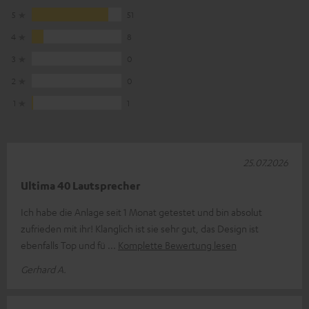
5
51
4
8
3
0
2
0
1
1
25.07.2026
Ultima 40 Lautsprecher
Ich habe die Anlage seit 1 Monat getestet und bin absolut
zufrieden mit ihr! Klanglich ist sie sehr gut, das Design ist
ebenfalls Top und fü
Komplette Bewertung lesen
Gerhard A.