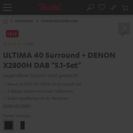
ZUM
NHALT
No
Abs
Startseite
Suche
RINGEN
Artike
im
HEIMKINO
STANDLAUTSPRECHER
Waren
SALE
(60)
ULTIMA 40 Surround + DENON
X2800H DAB "5.1-Set"
Legendärer Sound rund gemacht
Neue ULTIMA 40 (Mk4) im Surround-Set
3-Wege-System mit zwei Tieftönern
Sofort spielfertig mit AV-Receiver
Zeige mir mehr
Farbe:
Schwarz
Schwarz
Weiß
/