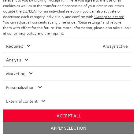
04.06.2026
relevant to you by clicking
"Accept All"
. Here you agree to the use of all
cookies as well as to the transfer and processing of your data in countries
Wunderschönes Set
outside the EU/EEA. For an individual selection, you can also activate or
deactivate each category individually and confirm with
"Accept selection"
.
Nach Erhalt habe ich gewartet, bis alles komplett war. Ich
You can adjust all consents at any time under "Data settings" and revoke
them with effect for the future. For more information, please also take a look
konnte es kaum erwarten. Als alles komplett war (der DVD-
at our
privacy policy
and the
imprint
.
Player kam später), habe
Komplette Bewertung lesen
Required
Always active
Rita v.
(automatisch übersetzt *)
Analysis
24.04.2026
Marketing
ULTIMA 40 Surround mit Receiver DENON X2800H
DAB
Personalization
Super schöne Anlage und einfach für die Inbetriebnahme.
External content
Extrem guter und hochwertiger Sound. Sehr viele
Einstellmöglichkeiten. Bedienungsan
ACCEPT ALL
Komplette Bewertung lesen
Chat
APPLY SELECTION
Franz W.
starten