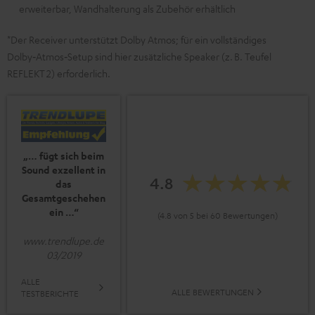
erweiterbar, Wandhalterung als Zubehör erhältlich
*Der Receiver unterstützt Dolby Atmos; für ein vollständiges
Dolby‑Atmos‑Setup sind hier zusätzliche Speaker (z. B. Teufel
REFLEKT 2) erforderlich.
„… fügt sich beim
Sound exzellent in
4.8
das
Gesamtgeschehen
ein …“
(4.8 von 5 bei 60 Bewertungen)
www.trendlupe.de
03/2019
ALLE
ALLE BEWERTUNGEN
TESTBERICHTE