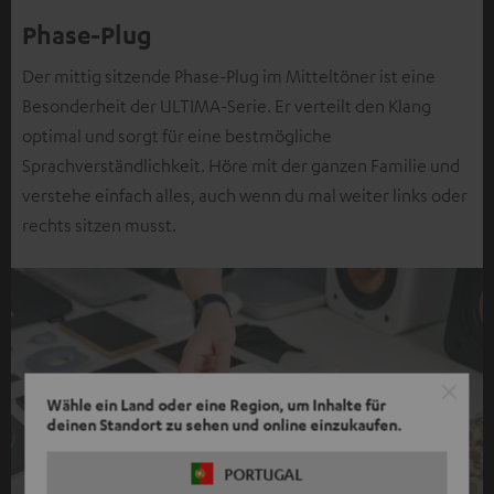
Phase-Plug
Der mittig sitzende Phase-Plug im Mitteltöner ist eine
Besonderheit der ULTIMA-Serie. Er verteilt den Klang
optimal und sorgt für eine bestmögliche
Sprachverständlichkeit. Höre mit der ganzen Familie und
verstehe einfach alles, auch wenn du mal weiter links oder
rechts sitzen musst.
Wähle ein Land oder eine Region, um Inhalte für
deinen Standort zu sehen und online einzukaufen.
PORTUGAL