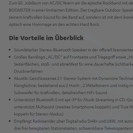
Zum 50. Jubiläum von AC/DC feiern wir die epische Rockband mit 
BOOMSTER in einer limitierten Edition. Der tragbare Outdoor-Speaker
seinem kraftvollen Sound für die Band auf, sondern ist mit dem ikon
optisch eine Hommage an den echten Hard Rock.
Die Vorteile im Überblick
Soundstarker Stereo-Bluetooth Speaker in der offiziell lizensierte
Großes Bandlogo „AC/DC“ auf Frontseite und Tragegriff sowie „Hi
Seitenflächen, stoß- und abriebfest für eine dauerhafte Sichtbar
Druckverfahren
Akustik: Geschlossenes 2.1-Stereo-System mit Dynamore Technolo
Klangbühne, bestehend aus 2 Hoch-, 2 Mitteltönern und mittig in
Subwoofer für kraftvollen, detailreichen HiFi-Sound
Unterstützt Bluetooth 5 mit apt-X® für Musik-Streaming in CD-Qual
unterstützt Multipoint (zweites Smartphone koppeln) und True Wi
koppeln für Stereo-Modus)
Empfängt Radiosender über Digitalradio DAB+ und UKW, mit aut
drei frei belegbaren Stationstasten, schwenkbare Teleskopanten