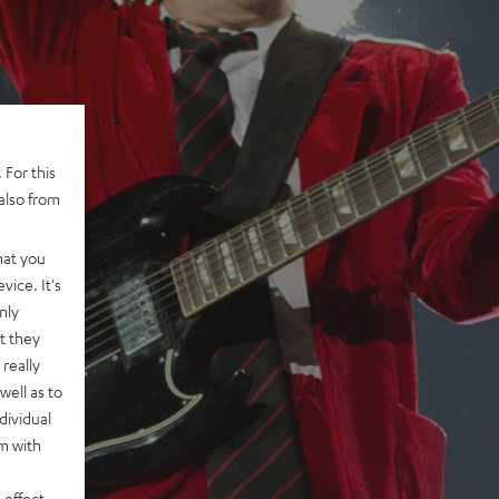
 For this
also from
hat you
vice. It's
nly
t they
really
well as to
dividual
rm with
 effect