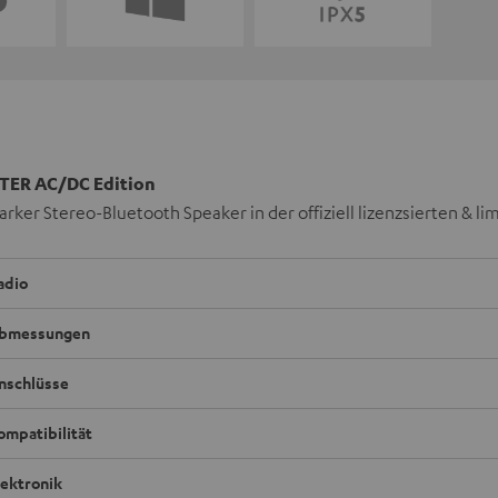
ER AC/DC Edition
rker Stereo-Bluetooth Speaker in der offiziell lizenzsierten & li
adio
bmessungen
nschlüsse
ompatibilität
lektronik