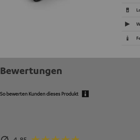
L
W
F
Bewertungen
So bewerten Kunden dieses Produkt
4.85