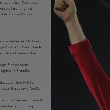
dem legendären Sound des
 spielt nicht nur mit
ischen Logo in Gold auch
n & limitierten AC/DC Edition
gh Voltage“ Blitze auf beiden
keit, Umwelt-freundliches
gie für eine breite
tegriertem Frontfire-
ität über Spotify & Co.,
reless Stereo (zwei Geräte
omatischer Sendersuche und
ne für besten Empfang,