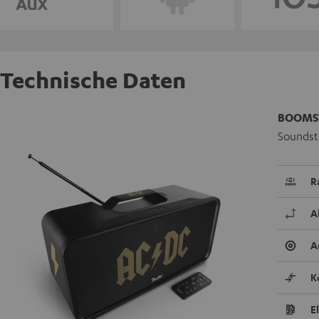
Technische Daten
BOOMST
Soundsta
R
A
A
K
E