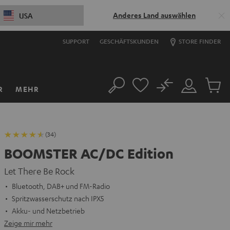
Anderes Land auswählen
USA
SUPPORT
GESCHÄFTSKUNDEN
STORE FINDER
No
R
MEHR
Suche
Mein
Artikel
Konto
im
Warenk
(34)
BOOMSTER AC/DC Edition
Let There Be Rock
Bluetooth, DAB+ und FM-Radio
Spritzwasserschutz nach IPX5
Akku- und Netzbetrieb
Zeige mir mehr