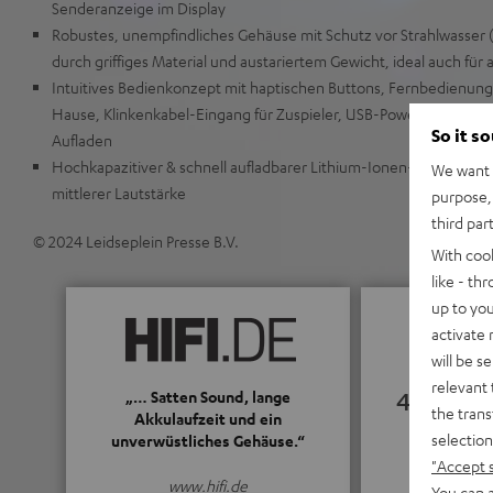
Senderanzeige im Display
Robustes, unempfindliches Gehäuse mit Schutz vor Strahlwasser 
durch griffiges Material und austariertem Gewicht, ideal auch für 
Intuitives Bedienkonzept mit haptischen Buttons, Fernbedienung
Hause, Klinkenkabel-Eingang für Zuspieler, USB-Powerbank-Ans
So it s
Aufladen
Hochkapazitiver & schnell aufladbarer Lithium-Ionen-Akku spielt 
We want t
mittlerer Lautstärke
purpose, 
third par
© 2024 Leidseplein Presse B.V.
With coo
like - th
up to you
activate
will be s
relevant 
4.85
„… Satten Sound, lange
the trans
Akkulaufzeit und ein
selection
unverwüstliches Gehäuse.“
(4.85 von 5 b
"Accept 
www.hifi.de
You can a