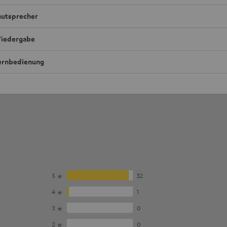
autsprecher
iedergabe
ernbedienung
5
32
4
1
3
0
2
0