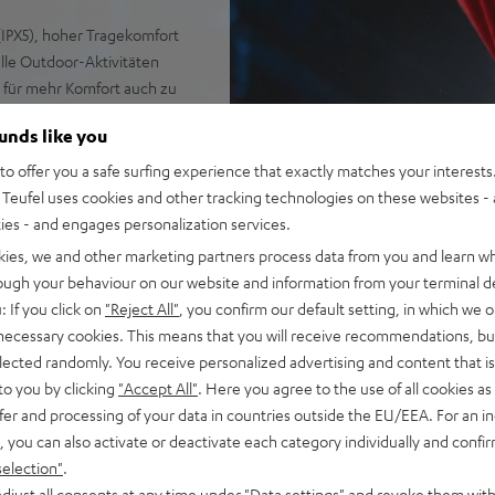
(IPX5), hoher Tragekomfort
alle Outdoor-Aktivitäten
 für mehr Komfort auch zu
chluss zum Smartphone-
ounds like you
bis zu 18 Stunden bei
o offer you a safe surfing experience that exactly matches your interests.
Teufel uses cookies and other tracking technologies on these websites - 
ties - and engages personalization services.
kies, we and other marketing partners process data from you and learn w
rough your behaviour on our website and information from your terminal de
: If you click on
"Reject All"
, you confirm our default setting, in which we o
 necessary cookies. This means that you will receive recommendations, bu
elected randomly. You receive personalized advertising and content that is 
to you by clicking
"Accept All"
. Here you agree to the use of all cookies as 
fer and processing of your data in countries outside the EU/EEA. For an in
, you can also activate or deactivate each category individually and confi
ei 34 Bewertungen)
selection"
.
djust all consents at any time under "Data settings" and revoke them with